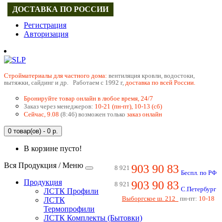
ДОСТАВКА ПО РОССИИ
Регистрация
Авторизация
Cтройматериалы для частного дома:
вентиляция кровли, водостоки,
вытяжки, сайдинг и др. Работаем с 1992 г,
доставка по всей России.
Бронируйте товар онлайн в любое время, 24/7
Заказ через менеджеров:
10-21 (пн-пт), 10-13 (сб)
Сейчас, 9.08
(8:46) возможен только
заказ онлайн
0 товар(ов) - 0 р.
В корзине пусто!
Вся Продукция / Меню
903 90 83
8 921
Беспл. по РФ
Продукция
903 90 83
8 921
С.Петербург
ЛСТК Профили
Выборгское ш. 212
пн-пт:
10-18
ЛСТК
Термопрофили
ЛСТК Комплекты (Бытовки)