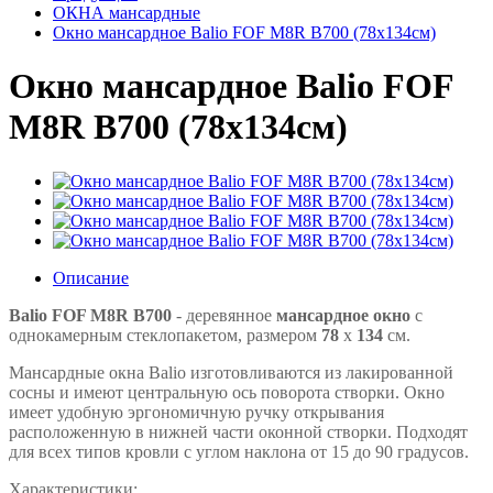
ОКНА мансардные
Окно мансардное Balio FOF M8R B700 (78x134см)
Окно мансардное Balio FOF
M8R B700 (78x134см)
Описание
Balio FOF M8R B700
- деревянное
мансардное окно
с
однокамерным стеклопакетом, размером
78
x
134
см.
Мансардные окна Balio изготовливаются из лакированной
сосны и имеют центральную ось поворота створки. Окно
имеет удобную эргономичную ручку открывания
расположенную в нижней части оконной створки. Подходят
для всех типов кровли с углом наклона от 15 до 90 градусов.
Характеристики: