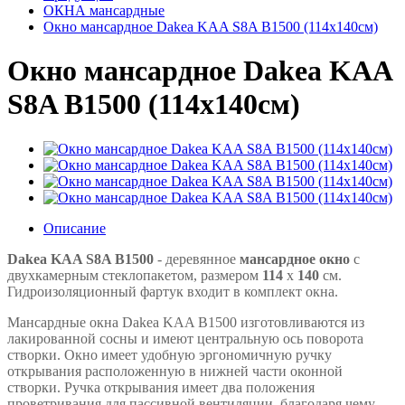
ОКНА мансардные
Окно мансардное Dakea KAA S8A B1500 (114x140см)
Окно мансардное Dakea KAA
S8A B1500 (114x140см)
Описание
Dakea KAA S8A B1500
- деревянное
мансардное окно
с
двухкамерным стеклопакетом, размером
114
x
140
см.
Гидроизоляционный фартук входит в комплект окна.
Мансардные окна Dakea KAA B1500 изготовливаются из
лакированной сосны и имеют центральную ось поворота
створки. Окно имеет удобную эргономичную ручку
открывания расположенную в нижней части оконной
створки. Ручка открывания имеет два положения
проветривания для пассивной вентиляции, благодаря чему