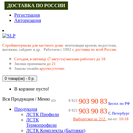
ДОСТАВКА ПО РОССИИ
Регистрация
Авторизация
Cтройматериалы для частного дома:
вентиляция кровли, водостоки,
вытяжки, сайдинг и др. Работаем с 1992 г,
доставка по всей России.
Сегодня, в пятницу (7 августа) магазин работает до 18
Звонки принимаем
до 21
Заказы онлайн
круглосуточно
0 товар(ов) - 0 р.
В корзине пусто!
Вся Продукция / Меню
903 90 83
8 921
Беспл. по РФ
Продукция
903 90 83
8 921
С.Петербург
ЛСТК Профили
Выборгское ш. 212
пн-пт:
10-18
ЛСТК
Термопрофили
ЛСТК Комплекты (Бытовки)