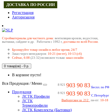
ДОСТАВКА ПО РОССИИ
Регистрация
Авторизация
Cтройматериалы для частного дома:
вентиляция кровли, водостоки,
вытяжки, сайдинг и др. Работаем с 1992 г,
доставка по всей России.
Бронируйте товар онлайн в любое время, 24/7
Заказ через менеджеров:
10-21 (пн-пт), 10-13 (сб)
Сейчас, 6.08
(23:32) возможен только
заказ онлайн
0 товар(ов) - 0 р.
В корзине пусто!
Вся Продукция / Меню
903 90 83
8 921
Беспл. по РФ
Продукция
903 90 83
8 921
С.Петербург
ЛСТК Профили
Выборгское ш. 212
пн-пт:
10-18
ЛСТК
Термопрофили
ЛСТК Комплекты (Бытовки)