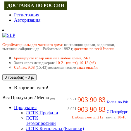
ДОСТАВКА ПО РОССИИ
Регистрация
Авторизация
Cтройматериалы для частного дома:
вентиляция кровли, водостоки,
вытяжки, сайдинг и др. Работаем с 1992 г,
доставка по всей России.
Бронируйте товар онлайн в любое время, 24/7
Заказ через менеджеров:
10-21 (пн-пт), 10-13 (сб)
Сейчас, 9.08
(15:43) возможен только
заказ онлайн
0 товар(ов) - 0 р.
В корзине пусто!
Вся Продукция / Меню
903 90 83
8 921
Беспл. по РФ
Продукция
903 90 83
8 921
С.Петербург
ЛСТК Профили
Выборгское ш. 212
пн-пт:
10-18
ЛСТК
Термопрофили
ЛСТК Комплекты (Бытовки)