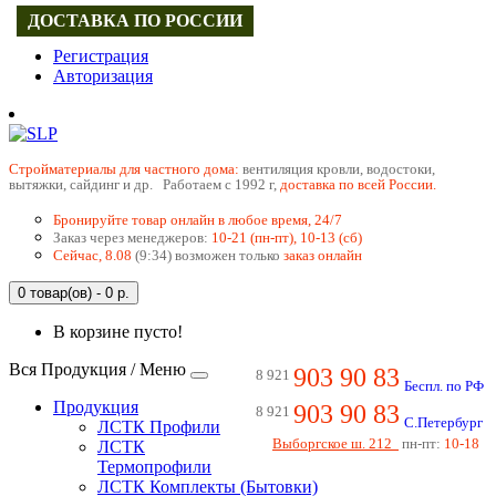
ДОСТАВКА ПО РОССИИ
Регистрация
Авторизация
Cтройматериалы для частного дома:
вентиляция кровли, водостоки,
вытяжки, сайдинг и др. Работаем с 1992 г,
доставка по всей России.
Бронируйте товар онлайн в любое время, 24/7
Заказ через менеджеров:
10-21 (пн-пт), 10-13 (сб)
Сейчас, 8.08
(9:34) возможен только
заказ онлайн
0 товар(ов) - 0 р.
В корзине пусто!
Вся Продукция / Меню
903 90 83
8 921
Беспл. по РФ
Продукция
903 90 83
8 921
С.Петербург
ЛСТК Профили
Выборгское ш. 212
пн-пт:
10-18
ЛСТК
Термопрофили
ЛСТК Комплекты (Бытовки)