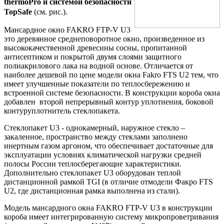
thermoPro и системой безопасности
TopSafe
(
см. рис.).
Мансардное окно FAKRO FTP-V U3
это деревянное среднеповоротное окно, произведенное из
высококачественной древесины сосны, пропитанной
антисептиком и покрытой двумя слоями защитного
полиакрилового лака на водной основе. Отличается от
наиболее дешевой по цене модели окна Fakro FTS U2 тем, что
имеет улучшенные показатели по теплосбережению и
встроенной системе безопасности. В конструкции короба окна
добавлен второй непрерывный контур уплотнения, боковой
контуруплотнитель стеклопакета.
Стеклопакет U3 - однокамерный, наружное стекло –
закаленное, пространство между стеклами заполнено
инертным газом аргоном, что обеспечивает достаточные для
эксплуатации условиях климатической нагрузки средней
полосы России теплосберегающие характеристики.
Дополнительно стеклопакет U3 оборудован теплой
дистанционной рамкой TGI (в отличие отмодели Факро FTS
U2, где дистанционная рамка выполнена из стали).
Модель мансардного окна FAKRO FTP-V U3 в конструкции
короба имеет интегрированную систему микропроветривания