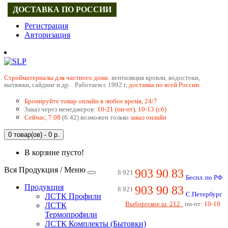
ДОСТАВКА ПО РОССИИ
Регистрация
Авторизация
Cтройматериалы для частного дома:
вентиляция кровли, водостоки,
вытяжки, сайдинг и др. Работаем с 1992 г,
доставка по всей России.
Бронируйте товар онлайн в любое время, 24/7
Заказ через менеджеров:
10-21 (пн-пт), 10-13 (сб)
Сейчас, 7.08
(6:42) возможен только
заказ онлайн
0 товар(ов) - 0 р.
В корзине пусто!
Вся Продукция / Меню
903 90 83
8 921
Беспл. по РФ
Продукция
903 90 83
8 921
С.Петербург
ЛСТК Профили
Выборгское ш. 212
пн-пт:
10-18
ЛСТК
Термопрофили
ЛСТК Комплекты (Бытовки)