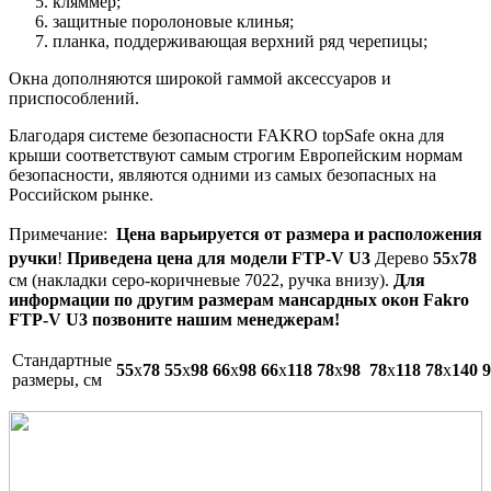
кляммер;
защитные поролоновые клинья;
планка, поддерживающая верхний ряд черепицы;
Окна дополняются широкой гаммой аксессуаров и
приспособлений.
Благодаря системе безопасности FAKRO topSafe окна для
крыши соответствуют самым строгим Европейским нормам
безопасности, являются одними из самых безопасных на
Российском рынке.
Примечание:
Цена варьируется от размера и расположения
ручки
!
Приведена цена для м
одели FTP-V U3
Дерево
55
х
78
см (накладки серо-коричневые 7022, ручка внизу).
Для
информации по другим размерам мансардных окон Fakro
FTP-V U3 позвоните нашим менеджерам!
Cтандартные
55
x
78
55
x
98
66
х
98
66
x
118
78
x
98
78
x
118
78
x
140
9
размеры, см