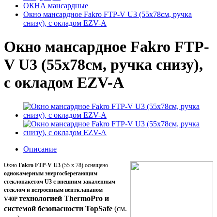
ОКНА мансардные
Окно мансардное Fakro FTP-V U3 (55x78см, ручка
снизу), с окладом EZV-A
Окно мансардное Fakro FTP-
V U3 (55x78см, ручка снизу),
с окладом EZV-A
Описание
Окно
Fakro FTP-V U3
(55 x 78) оснащено
однокамерным энергосберегающим
стеклопакетом U3 с внешним закаленным
стеклом и встроенным вентклапаном
технологией ThermoPro и
V40P
системой безопасности TopSafe
(
см.