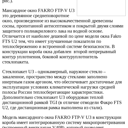
рис.).
Мансардное окно FAKRO FTP-V U3
это деревянное среднеповоротное
окно, произведенное из высококачественной древесины
сосны, пропитанной антисептиком и покрытой двумя слоями
защитного полиакрилового лака на водной основе.
Отличается от наиболее дешевой по цене модели окна Fakro
FTS U2 тем, что имеет улучшенные показатели по
теплосбережению и встроенной системе безопасности. В
конструкции короба окна добавлен второй непрерывный
контур уплотнения, боковой контуруплотнитель
стеклопакета.
Стеклопакет U3 - однокамерный, наружное стекло –
закаленное, пространство между стеклами заполнено
инертным газом аргоном, что обеспечивает достаточные для
эксплуатации условиях климатической нагрузки средней
полосы России теплосберегающие характеристики.
Дополнительно стеклопакет U3 оборудован теплой
дистанционной рамкой TGI (в отличие отмодели Факро FTS
U2, где дистанционная рамка выполнена из стали).
Модель мансардного окна FAKRO FTP-V U3 в конструкции
короба имеет интегрированную систему микропроветривания
(встроенный вентклапан V40P), который позволяет