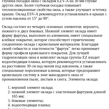
глубина посадки окна с окладом EZV-A на 30 мм глубже
других окон. Более глубокая посадка повышает
теплоизоляционные свойства окна, а также улучшает эстетику
крыши. Оклад ESV-A рекомендуется устанавливать в крыши с
углом наклона от 15° до 90°.
Оклад состоит из четырех основных элементов: верхнего,
нижнего и двух боковых. Нижний элемент оклада имеет
форму фартука, выполнен из алюминия, имеет специальное
клейкое покрытие, которое способствует герметичному
соединению оклада с кровельным материалом. Благодаря
своей гибкости и эластичности "фартук" легко принимает
форму профиля кровельного покрытия. Для лучшей
гидроизоляции окна в комплект оклада группы EZ входит
водоотводящая планка, которую рекомендуется устанавливать
на расстоянии 30 см над окном под наклоном, а также
специальные поролоновые клинья, которые предохраняют
кровельную систему в зоне мансардного окна от
проникновения пыли, листьев и снега. Элементы оклада:
верхний элемент оклада;
нижний элемент оклада с эластичным фартуком длиной
165 мм;
боковые элементы;
водоотводящая планка;