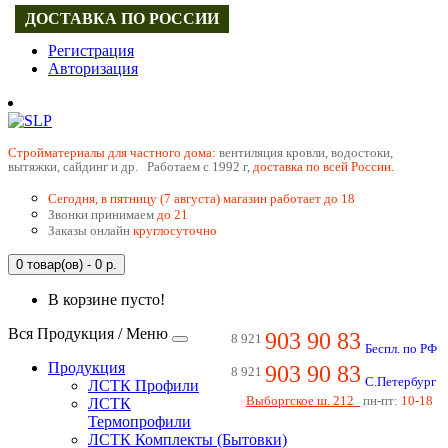
ДОСТАВКА ПО РОССИИ
Регистрация
Авторизация
Cтройматериалы для частного дома:
вентиляция кровли, водостоки,
вытяжки, сайдинг и др. Работаем с 1992 г,
доставка по всей России.
Сегодня, в пятницу (7 августа) магазин работает до 18
Звонки принимаем
до 21
Заказы онлайн
круглосуточно
0 товар(ов) - 0 р.
В корзине пусто!
Вся Продукция / Меню
903 90 83
8 921
Беспл. по РФ
Продукция
903 90 83
8 921
С.Петербург
ЛСТК Профили
Выборгское ш. 212
пн-пт:
10-18
ЛСТК
Термопрофили
ЛСТК Комплекты (Бытовки)