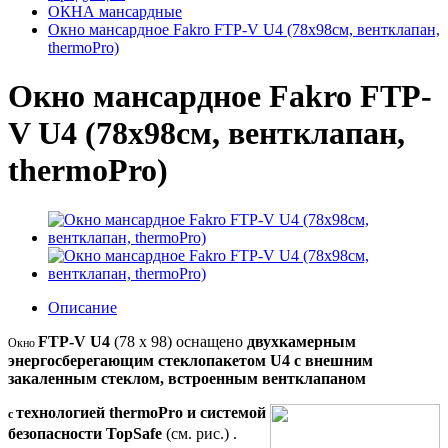
ОКНА мансардные
Окно мансардное Fakro FTP-V U4 (78x98см, вентклапан,
thermoPro)
Окно мансардное Fakro FTP-
V U4 (78x98см, вентклапан,
thermoPro)
Описание
FTP-V U4
(78 x 98) оснащено
двухкамерным
Окно
энергосберегающим стеклопакетом U4 с внешним
закаленным стеклом, встроенным вентклапаном
технологией thermoPro и системой
с
безопасности TopSafe
(
см. рис.) .