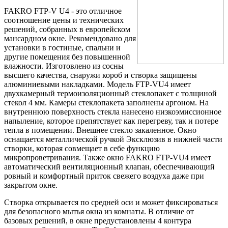
FAKRO FTP-V U4 - это отличное
соотношение цены и технических
решений, собранных в европейском
мансардном окне. Рекомендовано для
установки в гостиные, спальни и
другие помещения без повышенной
влажности. Изготовлено из сосны
высшего качества, снаружи короб и створка защищены
алюминиевыми накладками. Модель FTP-VU4 имеет
двухкамерный термоизоляционный стеклопакет с толщиной
стекол 4 мм. Камеры стеклопакета заполнены аргоном. На
внутреннюю поверхность стекла нанесено низкоэмиссионное
напыление, которое препятствует как перегреву, так и потере
тепла в помещении. Внешнее стекло закаленное. Окно
оснащается металлической ручкой Эксклюзив в нижней части
створки, которая совмещает в себе функцию
микропроветривания. Также окно FAKRO FTP-VU4 имеет
автоматический вентиляционный клапан, обеспечивающий
ровный и комфортный приток свежего воздуха даже при
закрытом окне.
Створка открывается по средней оси и может фиксироваться
для безопасного мытья окна из комнаты. В отличие от
базовых решений, в окне предустановлены 4 контура