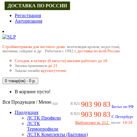
ДОСТАВКА ПО РОССИИ
Регистрация
Авторизация
Cтройматериалы для частного дома:
вентиляция кровли, водостоки,
вытяжки, сайдинг и др. Работаем с 1992 г,
доставка по всей России.
Сегодня, в четверг (6 августа) магазин работает до 18
Звонки принимаем
до 21
Заказы онлайн
круглосуточно
0 товар(ов) - 0 р.
В корзине пусто!
Вся Продукция / Меню
903 90 83
8 921
Беспл. по РФ
Продукция
903 90 83
8 921
С.Петербург
ЛСТК Профили
Выборгское ш. 212
пн-пт:
10-18
ЛСТК
Термопрофили
ЛСТК Комплекты (Бытовки)