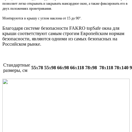
позволяет легко открывать и закрывать мансардное окно, а также фиксировать его в
двух положениях проветривания.
Монтируются в крышу с углом наклона от 15 до 90°.
Благодаря системе безопасности FAKRO topSafe окна для
крыши соответствуют самым строгим Европейским нормам
безопасности, являются одними из самых безопасных на
Российском рынке.
Cтандартные
55
x
78
55
x
98
66
х
98
66
x
118
78
x
98
78
x
118
78
x
140
9
размеры, см