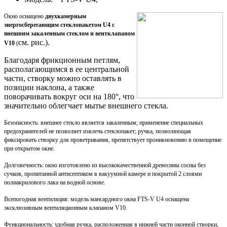
Окно оснащено
двухкамерным
энергосберегающим стеклопакетом U4 с
внешним закаленным стеклом и вентклапаном
см. рис.).
V10
(
Благодаря фрикционным петлям,
располагающимся в ее центральной
части, створку можно оставлять в
позиции наклона, а также
поворачивать вокруг оси на 180°, что
значительно облегчает мытье внешнего стекла.
Безопасность: внешнее стекло является закаленным; применение специальных
предохранителей не позволяет извлечь стеклопакет; ручка, позволяющая
фиксировать створку для проветривания, препятствует проникновению в помещение
при открытом окне.
Долговечность: окно изготовлено из высококачественной древесины сосны без
сучков, пропитанной антисептиком в вакуумной камере и покрытой 2 слоями
полиакрилового лака на водной основе.
Всепогодная вентиляция: модель мансардного окна FTS-V U4 оснащена
эксклюзивным вентиляционным клапаном V10.
Функциональность: удобная ручка, расположенная в нижней части оконной створки,