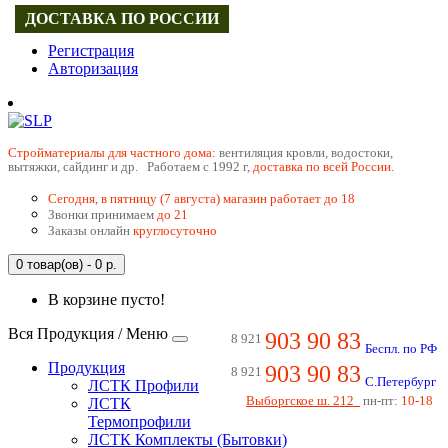
ДОСТАВКА ПО РОССИИ
Регистрация
Авторизация
Cтройматериалы для частного дома:
вентиляция кровли, водостоки,
вытяжки, сайдинг и др. Работаем с 1992 г,
доставка по всей России.
Сегодня, в пятницу (7 августа) магазин работает до 18
Звонки принимаем
до 21
Заказы онлайн
круглосуточно
0 товар(ов) - 0 р.
В корзине пусто!
Вся Продукция / Меню
903 90 83
8 921
Беспл. по РФ
Продукция
903 90 83
8 921
С.Петербург
ЛСТК Профили
Выборгское ш. 212
пн-пт:
10-18
ЛСТК
Термопрофили
ЛСТК Комплекты (Бытовки)