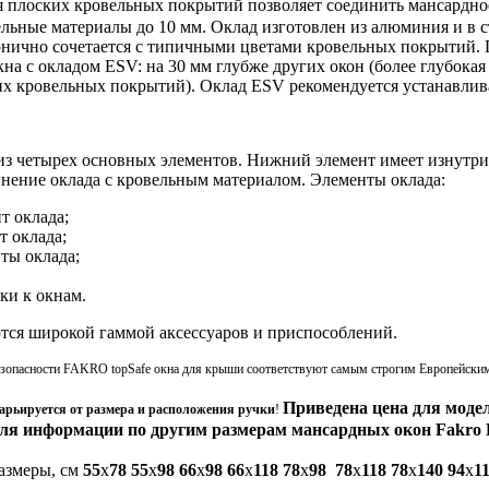
 плоских кровельных покрытий позволяет соединить мансардно
ельные материалы до 10 мм. Оклад изготовлен из алюминия и в
монично сочетается с типичными цветами кровельных покрытий. 
на с окладом ESV: на 30 мм глубже других окон (более глубока
х кровельных покрытий). Оклад ESV рекомендуется устанавливат
из четырех основных элементов. Нижний элемент имеет изнутри
нение оклада с кровельным материалом. Элементы оклада:
т оклада;
 оклада;
ты оклада;
ки к окнам.
тся широкой гаммой аксессуаров и приспособлений.
езопасности FAKRO topSafe окна для крыши соответствуют самым строгим Европейским
Приведена цена для м
оде
арьируется от размера и расположения ручки
!
ля информации по другим размерам мансардных окон Fakro
азмеры, см
55
x
78
55
x
98
66
х
98
66
x
118
78
x
98
78
x
118
78
x
140
94
x
1