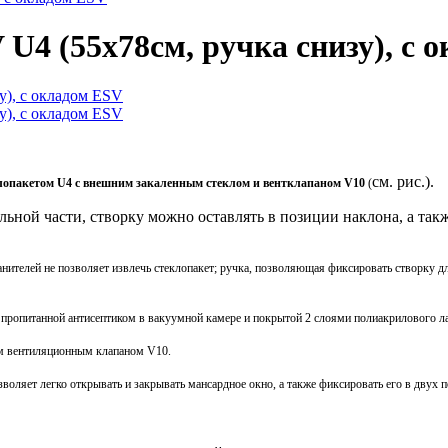
U4 (55x78см, ручка снизу), с 
см. рис.).
лопакетом U4 с внешним закаленным стеклом и вентклапаном V10
(
ной части, створку можно оставлять в позиции наклона, а также
анителей не позволяет извлечь стеклопакет; ручка, позволяющая фиксировать створку д
, пропитанной антисептиком в вакуумной камере и покрытой 2 слоями полиакрилового л
ым вентиляционным клапаном V10.
зволяет легко открывать и закрывать мансардное окно, а также фиксировать его в двух