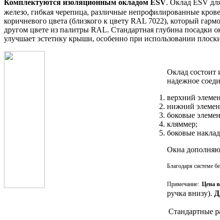
Комплектуются изоляционным окладом ESV
.
Оклад ESV для
железо, гибкая черепица, различные непрофилированные кров
коричневого цвета (близкого к цвету RAL 7022), который гар
другом цвете из палитры RAL. Стандартная глубина посадки ок
улучшает эстетику крыши, особенно при использовании плоски
Оклад состоит 
надежное соеди
верхний элемен
нижний элемент
боковые элемен
кляммер;
боковые наклад
Окна дополняю
Благодаря системе б
Примечание:
Цена в
ручка внизу).
Д
Cтандартные р