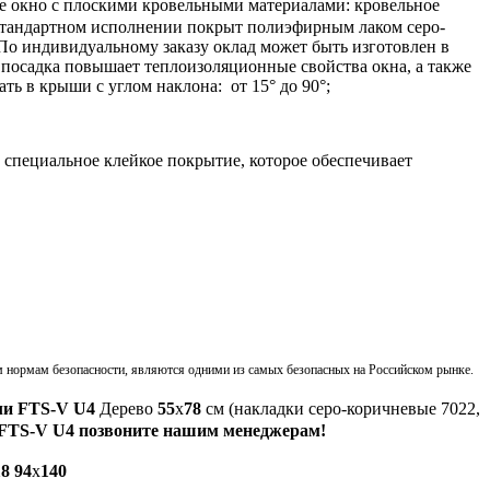
е окно с плоскими кровельными материалами: кровельное
 стандартном исполнении покрыт полиэфирным лаком серо-
По индивидуальному заказу оклад может быть изготовлен в
я посадка повышает теплоизоляционные свойства окна, а также
ь в крыши с углом наклона: от 15° до 90°;
 специальное клейкое покрытие, которое обеспечивает
 нормам безопасности, являются одними из самых безопасных на Российском рынке.
ли FTS-V U4
Дерево
55
х
78
см (накладки серо-коричневые 7022,
 FTS-V U4 позвоните нашим менеджерам!
18
94
x
140