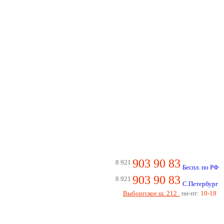
903 90 83
8 921
Беспл. по РФ
903 90 83
8 921
С.Петербург
Выборгское ш. 212
пн-пт:
10-18