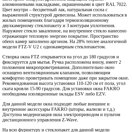
алюминиевыми накладками, окрашенными в цвет RAL 7022.
Цвет внутри – бесцветный лак, натуральная сосна с
выраженной структурой древесины. Может использоваться в
жилых помещениях благодаря термоизоляционному
двухкамерному стеклопакету и 3 контурам уплотнения.
Наружнее стекло закаленное, на внутреннее стекло нанесено
отражающее тепловую энергию покрытие. Пространство
обеих камер заполнено аргоном. На 28% теплее аналогичной
модели FTZ-V U2 с однокамерным стеклопакетом.
Створка окна FTZ открывается на угол до 180 градусов и
фиксируется для мытья. Ручка расположена внизу, имеет 2
положения микропроветривания. Дополнительно окно
оснащено вентиляционным клапаном, позволяющим
комфортно проветривать помещение даже при закрытом окне.
Рекомендованная высота установки 110-120 см от пола, угол
ската кровли 15-90 градусов. Для установки окна FAKRO
необходимы изоляционные оклады ESV либо EZV.
Для данной модели окна подходят любые внешние и
внутренние аксессуары FAKRO (шторы, жалюзи и т.д.)
Доступна модернизация окна электроприводом и пультом
дистанционного управления Z-Wave.
На всю фурнитуру и стеклопакет для данной модели