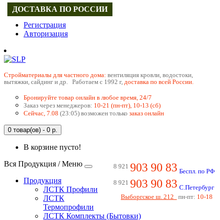
ДОСТАВКА ПО РОССИИ
Регистрация
Авторизация
Cтройматериалы для частного дома:
вентиляция кровли, водостоки,
вытяжки, сайдинг и др. Работаем с 1992 г,
доставка по всей России.
Бронируйте товар онлайн в любое время, 24/7
Заказ через менеджеров:
10-21 (пн-пт), 10-13 (сб)
Сейчас, 7.08
(23:05) возможен только
заказ онлайн
0 товар(ов) - 0 р.
В корзине пусто!
Вся Продукция / Меню
903 90 83
8 921
Беспл. по РФ
Продукция
903 90 83
8 921
С.Петербург
ЛСТК Профили
Выборгское ш. 212
пн-пт:
10-18
ЛСТК
Термопрофили
ЛСТК Комплекты (Бытовки)