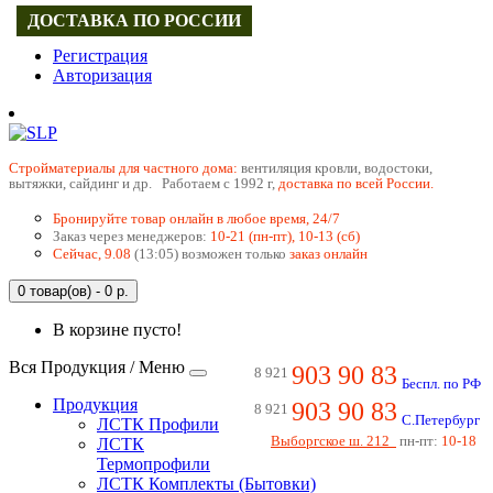
ДОСТАВКА ПО РОССИИ
Регистрация
Авторизация
Cтройматериалы для частного дома:
вентиляция кровли, водостоки,
вытяжки, сайдинг и др. Работаем с 1992 г,
доставка по всей России.
Бронируйте товар онлайн в любое время, 24/7
Заказ через менеджеров:
10-21 (пн-пт), 10-13 (сб)
Сейчас, 9.08
(13:05) возможен только
заказ онлайн
0 товар(ов) - 0 р.
В корзине пусто!
Вся Продукция / Меню
903 90 83
8 921
Беспл. по РФ
Продукция
903 90 83
8 921
С.Петербург
ЛСТК Профили
Выборгское ш. 212
пн-пт:
10-18
ЛСТК
Термопрофили
ЛСТК Комплекты (Бытовки)