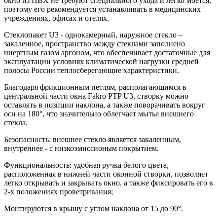
окно из ПВХ не требуют специального ухода и легко моется,
поэтому его рекомендуется устанавливать в медицинских
учреждениях, офисах и отелях.
Стеклопакет U3 - однокамерный, наружное стекло –
закаленное, пространство между стеклами заполнено
инертным газом аргоном, что обеспечивает достаточные для
эксплуатации условиях климатической нагрузки средней
полосы России теплосберегающие характеристики.
Благодаря фрикционным петлям, располагающимся в
центральной части окна Fakro PTP U3, створку можно
оставлять в позиции наклона, а также поворачивать вокруг
оси на 180°, что значительно облегчает мытье внешнего
стекла.
Безопасность: внешнее стекло является закаленным,
внутреннее - с низкоэмиссионым покрытием.
Функциональность: удобная ручка белого цвета,
расположенная в нижней части оконной створки, позволяет
легко открывать и закрывать окно, а также фиксировать его в
2-х положениях проветривания;
Монтируются в крышу с углом наклона от 15 до 90°.