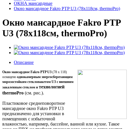
ОКНА мансардные
Окно мансардное Fakro PTP U3 (78x118см, thermoPro)
Окно мансардное Fakro PTP
U3 (78x118см, thermoPro)
Описание
Окно мансардное Fakro PTP U3
(78 x 118)
оснащено
однокамерным энергосберегающим
морозостойким стеклопакетом U3 с внешним
технологией
закаленным стеклом и
thermoPro
(
см. рис.).
Пластиковое среднеповоротное
мансардное окно Fakro PTP U3
предназначено для установки в
помещениях с избыточной
влажностью, например, бассейне, ванной или кухне. Такое