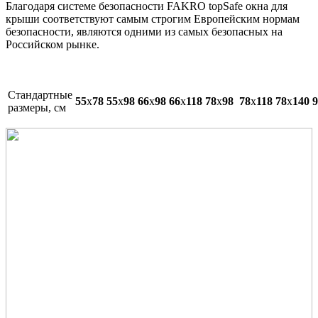
Благодаря системе безопасности FAKRO topSafe окна для
крыши соответствуют самым строгим Европейским нормам
безопасности, являются одними из самых безопасных на
Российском рынке.
Cтандартные
55
x
78
55
x
98
66
х
98
66
x
118
78
x
98
78
x
118
78
x
140
9
размеры, см