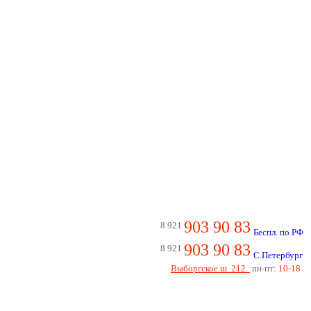
903 90 83
8 921
Беспл. по РФ
903 90 83
8 921
С.Петербург
Выборгское ш. 212
пн-пт:
10-18