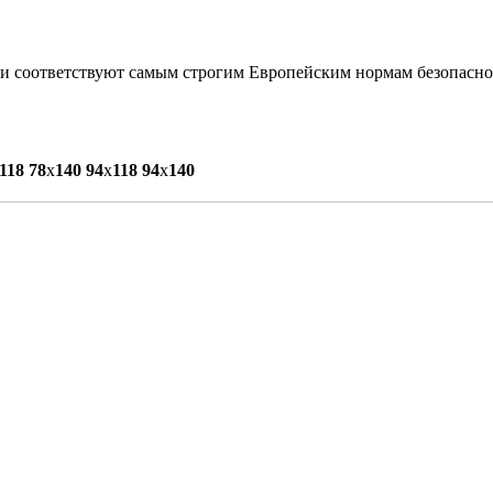
ши соответствуют самым строгим Европейским нормам безопасно
118
78
x
140
94
x
118
94
x
140