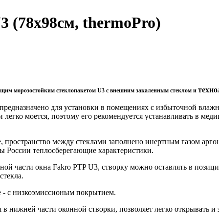
 (78x98см, thermoPro)
техно
ющим морозостойким стеклопакетом U3 с внешним закаленным стеклом и
предназначено для установки в помещениях с избыточной влажн
и легко моется, поэтому его рекомендуется устанавливать в мед
, пространство между стеклами заполнено инертным газом аргон
сы России теплосберегающие характеристики.
й части окна Fakro PTP U3, створку можно оставлять в позиции
стекла.
ее - с низкоэмиссионым покрытием.
 в нижней части оконной створки, позволяет легко открывать и 