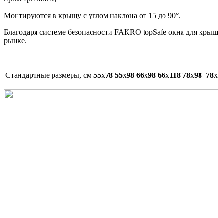
Монтируются в крышу с углом наклона от 15 до 90°.
Благодаря системе безопасности FAKRO topSafe окна для кры
рынке.
Cтандартные размеры, см
55
x
78
55
x
98
66
х
98
66
x
118
78
x
98
78
x