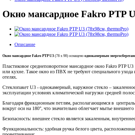
Окно мансардное Fakro PTP U3
Описание
Окно мансардное Fakro PTP U3
(78 x 98) оснащено
однокамерным энергосберега
Пластиковое среднеповоротное мансардное окно Fakro PTP U3 
или кухне. Такое окно из ПВХ не требуют специального ухода 
отелях.
Стеклопакет U3 - однокамерный, наружное стекло – закаленное
эксплуатации условиях климатической нагрузки средней поло
Благодаря фрикционным петлям, располагающимся в центрально
вокруг оси на 180°, что значительно облегчает мытье внешнего 
Безопасность: внешнее стекло является закаленным, внутренн
Функциональность: удобная ручка белого цвета, расположенная
проветривания;