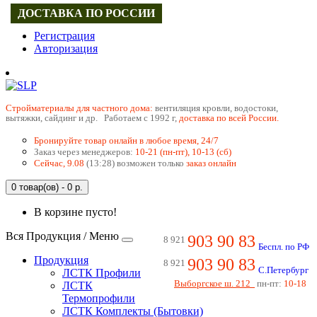
ДОСТАВКА ПО РОССИИ
Регистрация
Авторизация
Cтройматериалы для частного дома:
вентиляция кровли, водостоки,
вытяжки, сайдинг и др. Работаем с 1992 г,
доставка по всей России.
Бронируйте товар онлайн в любое время, 24/7
Заказ через менеджеров:
10-21 (пн-пт), 10-13 (сб)
Сейчас, 9.08
(13:28) возможен только
заказ онлайн
0 товар(ов) - 0 р.
В корзине пусто!
Вся Продукция / Меню
903 90 83
8 921
Беспл. по РФ
Продукция
903 90 83
8 921
С.Петербург
ЛСТК Профили
Выборгское ш. 212
пн-пт:
10-18
ЛСТК
Термопрофили
ЛСТК Комплекты (Бытовки)