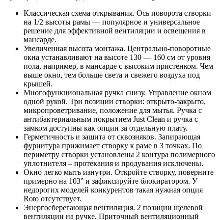
Классическая схема открывания. Ось поворота створки
на 1/2 высоты рамы — популярное и универсальное
решение для эффективной вентиляции и освещения в
мансарде.
Увеличенная высота монтажа. Центрально-поворотные
окна устанавливают на высоте 130 — 160 см от уровня
пола, например, в мансарде с высоким пристенком. Чем
выше окно, тем больше света и свежего воздуха под
крышей.
Многофункциональная ручка снизу. Управление окном
одной рукой. Три позиции створки: открыто-закрыто,
микропроветривание, положение для мытья. Ручка с
антибактериальным покрытием Just Clean и ручка с
замком доступны как опции за отдельную плату.
Герметичность и защита от сквозняков. Запирающая
фурнитура прижимает створку к раме в 3 точках. По
периметру створки установлены 2 контура полимерного
уплотнителя – протекания и продувания исключены.
Окно легко мыть изнутри. Откройте створку, поверните
примерно на 103° и зафиксируйте блокиратором. У
недорогих моделей конкурентов такая нужная опция
Roto отсутствует.
Энергосберегающая вентиляция. 2 позиции щелевой
вентиляции на ручке. Приточный вентиляционный