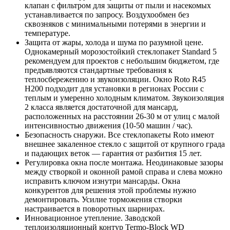
клапан с фильтром для защиты от пыли и насекомых
устанавливается по запросу. Воздухообмен без
сквозняков с минимальными потерями в энергии и
температуре.
Защита от жары, холода и шума по разумной цене.
Однокамерный морозостойкий стеклопакет Standard 5
рекомендуем для проектов с небольшим бюджетом, где
предъявляются стандартные требования к
теплосбережению и звукоизоляции. Окно Roto R45
H200 подходит для установки в регионах России с
теплым и умеренно холодным климатом. Звукоизоляция
2 класса является достаточной для мансард,
расположенных на расстоянии 26-30 м от улиц с малой
интенсивностью движения (10-50 машин / час).
Безопасность снаружи. Все стеклопакеты Roto имеют
внешнее закаленное стекло с защитой от крупного града
и падающих веток — гарантия от разбития 15 лет.
Регулировка окна после монтажа. Неодинаковые зазоры
между створкой и оконной рамой справа и слева можно
исправить ключом изнутри мансарды. Окна
конкурентов для решения этой проблемы нужно
демонтировать. Усилие торможения створки
настраивается в поворотных шарнирах.
Инновационное утепление. Заводской
теплоизоляционный контур Termo-Block WD