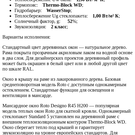
Термопояс:
Thermo-Block WD
;
Гидробарьер:
WasserStop
;
Теплосбережение Ug стеклопакета:
1,00 Вт/м² К
;
Солнечный фактор, g:
52
%;
Звукоизоляция:
2 класс
;
Варианты исполнения:
Стандартный цвет деревянных окон — натуральное дерево.
Рама покрыта прозрачным акриловым лаком на водной основе
в два слоя. Для дизайнерских проектов деревянный профиль
может быть окрашен в белый цвет или в любой другой цвет
по шкале RAL.
Окно в крышу на раме из лакированного дерева. Базовая
среднеповоротная модель Roto c доступным однокамерным
остеклением. Стандартные функции для освещения и
вентиляции в мансарде.
Мансардное окно Roto Designo R45 H200 — популярная
модель теплых окон Roto для скатной кровли. Однокамерный
стеклопакет Standard 5 установлен на деревянной раме с
внешним теплоизоляционным контуром Thermo-Block WD.
Окно сберегает тепло под крышей и гарантирует
звукоизоляцию на уровне европейских стандартов. Для