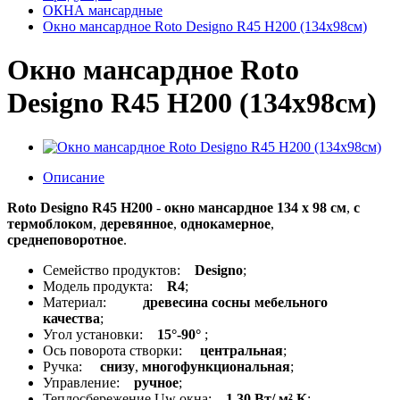
ОКНА мансардные
Окно мансардное Roto Designo R45 H200 (134x98см)
Окно мансардное Roto
Designo R45 H200 (134x98см)
Описание
Roto Designo R45 H200
-
окно мансардное 134 x 98 см
,
с
термоблоком
,
деревянное
,
однокамерное
,
среднеповоротное
.
Семейство продуктов:
Designo
;
Модель продукта:
R4
;
Материал:
древесина сосны мебельного
качества
;
Угол установки:
15°-90°
;
Ось поворота створки:
центральная
;
Ручка:
снизу
,
многофункциональная
;
Управление:
ручное
;
Теплосбережение Uw окна:
1,30 Вт/ м² К
;