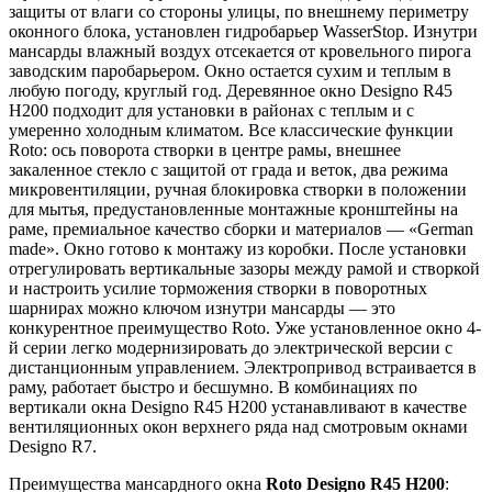
защиты от влаги со стороны улицы, по внешнему периметру
оконного блока, установлен гидробарьер WasserStop. Изнутри
мансарды влажный воздух отсекается от кровельного пирога
заводским паробарьером. Окно остается сухим и теплым в
любую погоду, круглый год. Деревянное окно Designo R45
H200 подходит для установки в районах с теплым и с
умеренно холодным климатом. Все классические функции
Roto: ось поворота створки в центре рамы, внешнее
закаленное стекло с защитой от града и веток, два режима
микровентиляции, ручная блокировка створки в положении
для мытья, предустановленные монтажные кронштейны на
раме, премиальное качество сборки и материалов — «German
made». Окно готово к монтажу из коробки. После установки
отрегулировать вертикальные зазоры между рамой и створкой
и настроить усилие торможения створки в поворотных
шарнирах можно ключом изнутри мансарды — это
конкурентное преимущество Roto. Уже установленное окно 4-
й серии легко модернизировать до электрической версии с
дистанционным управлением. Электропривод встраивается в
раму, работает быстро и бесшумно. В комбинациях по
вертикали окна Designo R45 H200 устанавливают в качестве
вентиляционных окон верхнего ряда над смотровым окнами
Designo R7.
Преимущества мансардного окна
Roto Designo R45 H200
: