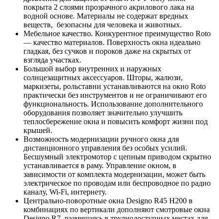
покрыта 2 слоями прозрачного акрилового лака на
водной основе. Материалы не содержат вредных
веществ, безопасны для человека и животных.
Мебельное качество. Конкурентное преимущество Roto
— качество материалов. Поверхность окна идеально
гладкая, без сучков и пороков даже на скрытых от
взгляда участках.
Большой выбор внутренних и наружных
солнцезащитных аксессуаров. Шторы, жалюзи,
маркизеты, рольставни устанавливаются на окно Roto
практически без инструментов и не ограничивают его
функциональность. Использование дополнительного
оборудования позволяет значительно улучшить
теплосбережение окна и повысить комфорт жизни под
крышей.
Возможность модернизации ручного окна для
дистанционного управления без особых усилий.
Бесшумный электромотор с цепным приводом скрытно
устанавливается в раму. Управление окном, в
зависимости от комплекта модернизации, может быть
электрическое по проводам или беспроводное по радио
каналу, Wi-Fi, интернету.
Центрально-поворотные окна Designo R45 H200 в
комбинациях по вертикали дополняют смотровые окна
Designo R7, размещаясь в труднодоступных местах для