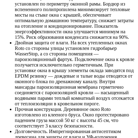
установлен по периметру оконной рамы. Бордюр из
вспененного полипропилена минимизирует тепловые
мосты на стыке окна с крышей, обеспечивает
оптимальную домашнюю температуру, снижает затраты
на отопление и кондиционирование. Показатель
энергоэффективности окна улучшается минимум на
15%. Риск образования конденсата снижается на 90%.
Двойная защита от влаги. На всех утепленных окнах
Roto со стороны улицы установлен гидробарьер
WasserStop, а со стороны помещения —
пароизоляционный фартук. Подключение окна к кровле
получается исключительно герметичным. При
установке окна в крышу элементы оклада заводятся под
EPDM резинку — дождевые и талые воды отводятся от
оконного блока по дренажному каналу. Внутри
мансарды пароизоляционная мембрана герметично
соединяется с пароизоляцией кровли — насыщенный
водяными парами теплый комнатный воздух отсекается
от теплоизоляции в кровельном пироге.
Прочная конструкция. Деревянное окно Roto
изготовлено из клееного бруса. Окно протестировано
падением груза массой 50 кг с высоты 45 см, что
соответствует 3 классу безопасности.
Долговечность. Импрегнированная антисептиком
древесина для защиты от влаги и УФ-излучения