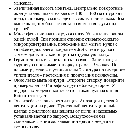
мансарде.
Увеличенная высота монтажа. Центрально-поворотные
окна устанавливают на высоте 130 — 160 см от уровня
пола, например, в мансарде с высоким пристенком. Чем
выше окно, тем больше света и свежего воздуха под
крышей.
Многофункциональная ручка снизу. Управление окном
одной рукой. Три позиции створки: открыто-закрыто,
микропроветривание, положение для мытья. Ручка с
антибактериальным покрытием Just Clean и ручка с
замком доступны как опции за отдельную плату.
Герметичность и защита от сквозняков. Запирающая
фурнитура прижимает створку к раме в 3 точках. По
периметру створки установлены 2 контура полимерного
уплотнителя – протекания и продувания исключены.
Окно легко мыть изнутри. Откройте створку, поверните
примерно на 103° и зафиксируйте блокиратором. У
недорогих моделей конкурентов такая нужная опция
Roto отсутствует.
Энергосберегающая вентиляция. 2 позиции щелевой
вентиляции на ручке. Приточный вентиляционный
клапан с фильтром для защиты от пыли и насекомых
устанавливается по запросу. Воздухообмен без
сквозняков с минимальными потерями в энергии и
температуре.