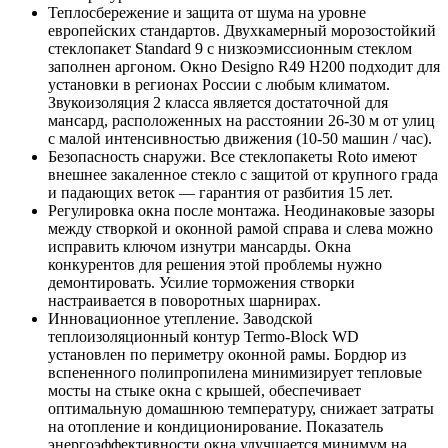
Теплосбережение и защита от шума на уровне
европейских стандартов. Двухкамерный морозостойкий
стеклопакет Standard 9 с низкоэмиссионным стеклом
заполнен аргоном. Окно Designo R49 H200 подходит для
установки в регионах России с любым климатом.
Звукоизоляция 2 класса является достаточной для
мансард, расположенных на расстоянии 26-30 м от улиц
с малой интенсивностью движения (10-50 машин / час).
Безопасность снаружи. Все стеклопакеты Roto имеют
внешнее закаленное стекло с защитой от крупного града
и падающих веток — гарантия от разбития 15 лет.
Регулировка окна после монтажа. Неодинаковые зазоры
между створкой и оконной рамой справа и слева можно
исправить ключом изнутри мансарды. Окна
конкурентов для решения этой проблемы нужно
демонтировать. Усилие торможения створки
настраивается в поворотных шарнирах.
Инновационное утепление. Заводской
теплоизоляционный контур Termo-Block WD
установлен по периметру оконной рамы. Бордюр из
вспененного полипропилена минимизирует тепловые
мосты на стыке окна с крышей, обеспечивает
оптимальную домашнюю температуру, снижает затраты
на отопление и кондиционирование. Показатель
энергоэффективности окна улучшается минимум на