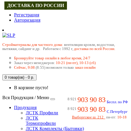
ДОСТАВКА ПО РОССИИ
Регистрация
Авторизация
Cтройматериалы для частного дома:
вентиляция кровли, водостоки,
вытяжки, сайдинг и др. Работаем с 1992 г,
доставка по всей России.
Бронируйте товар онлайн в любое время, 24/7
Заказ через менеджеров:
10-21 (пн-пт), 10-13 (сб)
Сейчас, 9.08
(8:55) возможен только
заказ онлайн
0 товар(ов) - 0 р.
В корзине пусто!
Вся Продукция / Меню
903 90 83
8 921
Беспл. по РФ
Продукция
903 90 83
8 921
С.Петербург
ЛСТК Профили
Выборгское ш. 212
пн-пт:
10-18
ЛСТК
Термопрофили
ЛСТК Комплекты (Бытовки)