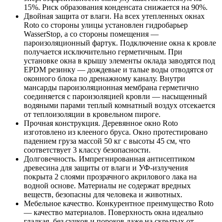
15%. Риск образования конденсата снижается на 90%.
Двойная защита от влаги. На всех утепленных окнах
Roto со стороны улицы установлен гидробарьер
WasserStop, а со стороны помещения —
пароизоляционный фартук. Подключение окна к кровле
получается исключительно герметичным. При
установке окна в крышу элементы оклада заводятся под
EPDM резинку — дождевые и талые воды отводятся от
оконного блока по дренажному каналу. Внутри
мансарды пароизоляционная мембрана герметично
соединяется с пароизоляцией кровли — насыщенный
водяными парами теплый комнатный воздух отсекается
от теплоизоляции в кровельном пироге.
Прочная конструкция. Деревянное окно Roto
изготовлено из клееного бруса. Окно протестировано
падением груза массой 50 кг с высоты 45 см, что
соответствует 3 классу безопасности.
Долговечность. Импрегнированная антисептиком
древесина для защиты от влаги и УФ-излучения
покрыта 2 слоями прозрачного акрилового лака на
водной основе. Материалы не содержат вредных
веществ, безопасны для человека и животных.
Мебельное качество. Конкурентное преимущество Roto
— качество материалов. Поверхность окна идеально
гладкая, без сучков и пороков даже на скрытых от