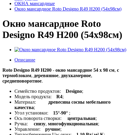
ОКНА мансардные
Окно мансардное Roto Designo R49 H200 (54x98см)
Окно мансардное Roto
Designo R49 H200 (54x98см)
Описание
Roto Designo R49 H200
-
окно мансардное 54 x 98 см
,
с
термоблоком
,
деревянное
,
двухкамерное
,
среднеповоротное
.
Семейство продуктов:
Designo
;
Модель продукта:
R4
;
Материал:
древесина сосны мебельного
качества
;
Угол установки:
15°-90°
;
Ось поворота створки:
центральная
;
Ручка:
снизу
,
многофункциональная
;
Управление:
ручное
;
Теплосбережение Uw окна:
1,10 Вт/ м² К
;