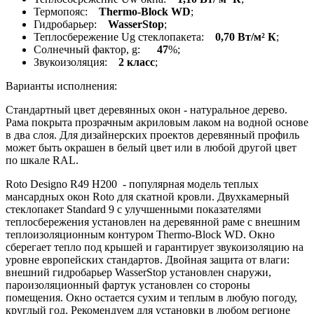
Термопояс:
Thermo-Block WD
;
Гидробарьер:
WasserStop
;
Теплосбережение Ug стеклопакета:
0,70 Вт/м² К
;
Солнечный фактор, g:
47
%;
Звукоизоляция:
2 класс
;
Варианты исполнения:
Стандартный цвет деревянных окон - натуральное дерево.
Рама покрыта прозрачным акриловым лаком на водной основе
в два слоя. Для дизайнерских проектов деревянный профиль
может быть окрашен в белый цвет или в любой другой цвет
по шкале RAL.
Roto Designo R49 H200 - популярная модель теплых
мансардных окон Roto для скатной кровли. Двухкамерный
стеклопакет Standard 9 c улучшенными показателями
теплосбережения установлен на деревянной раме с внешним
теплоизоляционным контуром Thermo-Block WD. Окно
сберегает тепло под крышей и гарантирует звукоизоляцию на
уровне европейских стандартов. Двойная защита от влаги:
внешний гидробарьер WasserStop установлен снаружи,
пароизоляционный фартук установлен со стороны
помещения. Окно остается сухим и теплым в любую погоду,
круглый год. Рекомендуем для установки в любом регионе