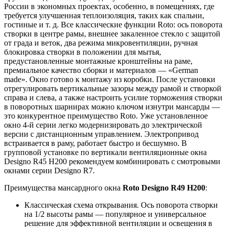
России в экономных проектах, особенно, в помещениях, где
требуется улучшенная теплоизоляция, таких как спальни,
гостиные и т. д. Все классические функции Roto: ось поворота
створки в центре рамы, внешнее закаленное стекло с защитой
от града и веток, два режима микровентиляции, ручная
блокировка створки в положении для мытья,
предустановленные монтажные кронштейны на раме,
премиальное качество сборки и материалов — «German
made». Окно готово к монтажу из коробки. После установки
отрегулировать вертикальные зазоры между рамой и створкой
справа и слева, а также настроить усилие торможения створки
в поворотных шарнирах можно ключом изнутри мансарды —
это конкурентное преимущество Roto. Уже установленное
окно 4-й серии легко модернизировать до электрической
версии с дистанционным управлением. Электропривод
встраивается в раму, работает быстро и бесшумно. В
групповой установке по вертикали вентиляционные окна
Designo R45 H200 рекомендуем комбинировать с смотровыми
окнами серии Designo R7.
Преимущества мансардного окна
Roto Designo R49 H200
:
Классическая схема открывания. Ось поворота створки
на 1/2 высоты рамы — популярное и универсальное
решение для эффективной вентиляции и освещения в