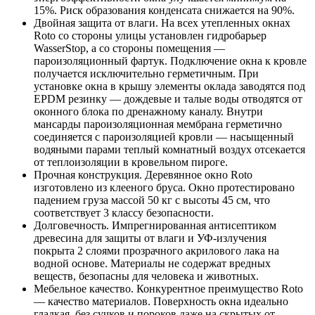
15%. Риск образования конденсата снижается на 90%.
Двойная защита от влаги. На всех утепленных окнах
Roto со стороны улицы установлен гидробарьер
WasserStop, а со стороны помещения —
пароизоляционный фартук. Подключение окна к кровле
получается исключительно герметичным. При
установке окна в крышу элементы оклада заводятся под
EPDM резинку — дождевые и талые воды отводятся от
оконного блока по дренажному каналу. Внутри
мансарды пароизоляционная мембрана герметично
соединяется с пароизоляцией кровли — насыщенный
водяными парами теплый комнатный воздух отсекается
от теплоизоляции в кровельном пироге.
Прочная конструкция. Деревянное окно Roto
изготовлено из клееного бруса. Окно протестировано
падением груза массой 50 кг с высоты 45 см, что
соответствует 3 классу безопасности.
Долговечность. Импрегнированная антисептиком
древесина для защиты от влаги и УФ-излучения
покрыта 2 слоями прозрачного акрилового лака на
водной основе. Материалы не содержат вредных
веществ, безопасны для человека и животных.
Мебельное качество. Конкурентное преимущество Roto
— качество материалов. Поверхность окна идеально
гладкая, без сучков и пороков даже на скрытых от