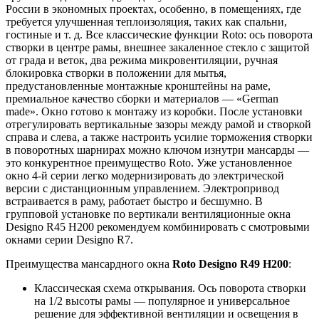
России в экономных проектах, особенно, в помещениях, где
требуется улучшенная теплоизоляция, таких как спальни,
гостиные и т. д. Все классические функции Roto: ось поворота
створки в центре рамы, внешнее закаленное стекло с защитой
от града и веток, два режима микровентиляции, ручная
блокировка створки в положении для мытья,
предустановленные монтажные кронштейны на раме,
премиальное качество сборки и материалов — «German
made». Окно готово к монтажу из коробки. После установки
отрегулировать вертикальные зазоры между рамой и створкой
справа и слева, а также настроить усилие торможения створки
в поворотных шарнирах можно ключом изнутри мансарды —
это конкурентное преимущество Roto. Уже установленное
окно 4-й серии легко модернизировать до электрической
версии с дистанционным управлением. Электропривод
встраивается в раму, работает быстро и бесшумно. В
групповой установке по вертикали вентиляционные окна
Designo R45 H200 рекомендуем комбинировать с смотровыми
окнами серии Designo R7.
Преимущества мансардного окна
Roto Designo R49 H200
:
Классическая схема открывания. Ось поворота створки
на 1/2 высоты рамы — популярное и универсальное
решение для эффективной вентиляции и освещения в