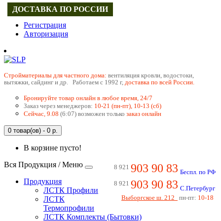
ДОСТАВКА ПО РОССИИ
Регистрация
Авторизация
Cтройматериалы для частного дома:
вентиляция кровли, водостоки,
вытяжки, сайдинг и др. Работаем с 1992 г,
доставка по всей России.
Бронируйте товар онлайн в любое время, 24/7
Заказ через менеджеров:
10-21 (пн-пт), 10-13 (сб)
Сейчас, 9.08
(6:07) возможен только
заказ онлайн
0 товар(ов) - 0 р.
В корзине пусто!
Вся Продукция / Меню
903 90 83
8 921
Беспл. по РФ
Продукция
903 90 83
8 921
С.Петербург
ЛСТК Профили
Выборгское ш. 212
пн-пт:
10-18
ЛСТК
Термопрофили
ЛСТК Комплекты (Бытовки)