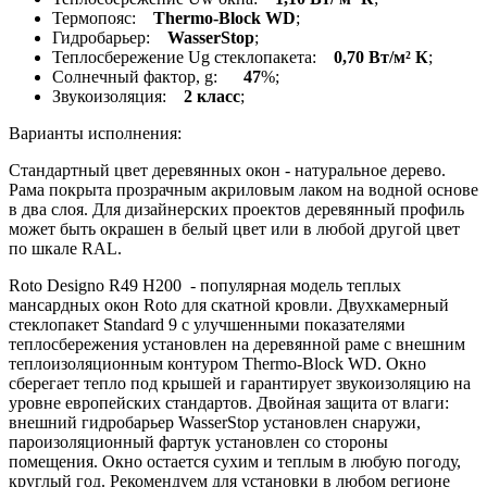
Термопояс:
Thermo-Block WD
;
Гидробарьер:
WasserStop
;
Теплосбережение Ug стеклопакета:
0,70 Вт/м² К
;
Солнечный фактор, g:
47
%;
Звукоизоляция:
2 класс
;
Варианты исполнения:
Стандартный цвет деревянных окон - натуральное дерево.
Рама покрыта прозрачным акриловым лаком на водной основе
в два слоя. Для дизайнерских проектов деревянный профиль
может быть окрашен в белый цвет или в любой другой цвет
по шкале RAL.
Roto Designo R49 H200 - популярная модель теплых
мансардных окон Roto для скатной кровли. Двухкамерный
стеклопакет Standard 9 c улучшенными показателями
теплосбережения установлен на деревянной раме с внешним
теплоизоляционным контуром Thermo-Block WD. Окно
сберегает тепло под крышей и гарантирует звукоизоляцию на
уровне европейских стандартов. Двойная защита от влаги:
внешний гидробарьер WasserStop установлен снаружи,
пароизоляционный фартук установлен со стороны
помещения. Окно остается сухим и теплым в любую погоду,
круглый год. Рекомендуем для установки в любом регионе