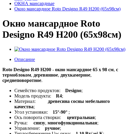
ОКНА мансардные
Окно мансардное Roto Designo R49 H200 (65x98см)
Окно мансардное Roto
Designo R49 H200 (65x98см)
Описание
Roto Designo R49 H200
-
окно мансардное 65 x 98 см
,
с
термоблоком
,
деревянное
,
двухкамерное
,
среднеповоротное
.
Семейство продуктов:
Designo
;
Модель продукта:
R4
;
Материал:
древесина сосны мебельного
качества
;
Угол установки:
15°-90°
;
Ось поворота створки:
центральная
;
Ручка:
снизу
,
многофункциональная
;
Управление:
ручное
;
Теплосбережение Uw окна:
1,10 Вт/ м² К
;