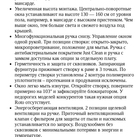
мансарде.
Увеличенная высота монтажа. Центрально-поворотные
окна устанавливают на высоте 130 — 160 см от уровня
пола, например, в мансарде с высоким пристенком. Чем
выше окно, тем больше света и свежего воздуха под
крышей.
Многофункциональная ручка снизу. Управление окном
одной рукой. Три позиции створки: открыто-закрыто,
микропроветривание, положение для мытья. Ручка с
антибактериальным покрытием Just Clean и ручка с
замком доступны как опции за отдельную плату.
Герметичность и защита от сквозняков. Запирающая
фурнитура прижимает створку к раме в 3 точках. По
периметру створки установлены 2 контура полимерного
уплотнителя – протекания и продувания исключены.
Окно легко мыть изнутри. Откройте створку, поверните
примерно на 103° и зафиксируйте блокиратором. У
недорогих моделей конкурентов такая нужная опция
Roto отсутствует.
Энергосберегающая вентиляция. 2 позиции щелевой
вентиляции на ручке. Приточный вентиляционный
клапан с фильтром для защиты от пыли и насекомых
устанавливается по запросу. Воздухообмен без
сквозняков с минимальными потерями в энергии и
температуре.