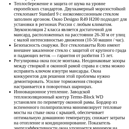
Теплосбережение и защита от шума на уровне
европейских стандартов. Двухкамерный морозостойкий
стеклопакет Standard 9 с низкоэмиссионным стеклом
заполнен аргоном. Окно Designo R49 H200 подходит для
установки в регионах России с любым климатом.
Звукоизоляция 2 класса является достаточной для
мансард, расположенных на расстоянии 26-30 м от улиц
с малой интенсивностью движения (10-50 машин / час).
Безопасность снаружи. Все стеклопакеты Roto имеют
внешнее закаленное стекло с защитой от крупного града
и падающих веток — гарантия от разбития 15 лет.
Регулировка окна после монтажа. Неодинаковые зазоры
между створкой и оконной рамой справа и слева можно
исправить ключом изнутри мансарды. Окна
конкурентов для решения этой проблемы нужно
демонтировать. Усилие торможения створки
настраивается в поворотных шарнирах.
Инновационное утепление. Заводской
теплоизоляционный контур Termo-Block WD
установлен по периметру оконной рамы. Бордюр из
вспененного полипропилена минимизирует тепловые
мосты на стыке окна с крышей, обеспечивает
оптимальную домашнюю температуру, снижает затраты
на отопление и кондиционирование. Показатель
энергоэффективности окна улучшается минимум на