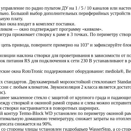
управление по радио пультом ДУ на 1 / 5 / 10 каналов или нас
ельно. Большой выбор дополнительных периферийных устройств
льную плату.
ки окна входит в комплект поставки.
кликом — окно подтверждает программу «кивком».
итура прижимает створку к раме в 3 точках. По периметру ство
е цепь привода, поверните примерно на 103° и зафиксируйте бл
озиции наклона створки для проветривания в зависимости от п
Блок питания RS для подключения к сети 230 В устанавливают в
кие окна RotoTronic поддерживают оборудование: mediola®, Beck
их стандартов. Двухкамерный морозостойкий стеклопакет Standa
сии с любым климатом. Звукоизоляция 2 класса является достат
ас).
нее закаленное стекло с защитой от крупного града и падающих
между створкой и оконной рамой справа и слева можно исправит
 створки настраивается в поворотных шарнирах.
й контур Termo-Block WD установлен по периметру оконной ра
оптимальную домашнюю температуру, снижает затраты на отопле
денсата снижается на 90%.
to со стороны улицы установлен гидробарьер WasserStop, а со