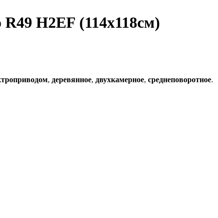
 R49 H2EF (114x118см)
ктроприводом
,
деревянное
,
двухкамерное
,
среднеповоротное
.