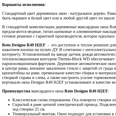
Варианты исполнения
:
Стандартный цвет деревянных окон - натуральное дерево. Рам
быть окрашен в белый цвет или в любой другой цвет по шкал
В стандартной комплектации деревянные мансардные окна Rot
предлагаются медные, титан-цинковые и алюминиевые накладк
готовое решение с гарантией производителя, которое идеально
Roto Designo R49 H2EF
- это доступное и теплое решение дл
нажатием кнопки на пульте ДУ. В сочетании с интеллектуальн
интернету. Установленный на заводе датчик дождя автоматичес
теплоизоляционным контуром Thermo-Block WD обеспечивает о
пароизоляционным фартуком. Деревянное автоматическое окно 
в центре рамы, внешнее закаленное стекло с защитой от града
кронштейны на раме, премиальное качество сборки и материал
створкой справа и слева, а также настроить усилие торможен
вертикали окна Designo R49 H2EF устанавливают в качестве в
Преимущества
мансардного окна
Roto Designo R49 H2EF
:
Классическая схема открывания. Ось поворота створки 
Скрытый в раме цепной электрический привод. Подключе
ход створки 25 см.
Универсальный монтаж. Окно подходит для установки в 