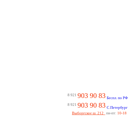
903 90 83
8 921
Беспл. по РФ
903 90 83
8 921
С.Петербург
Выборгское ш. 212
пн-пт:
10-18