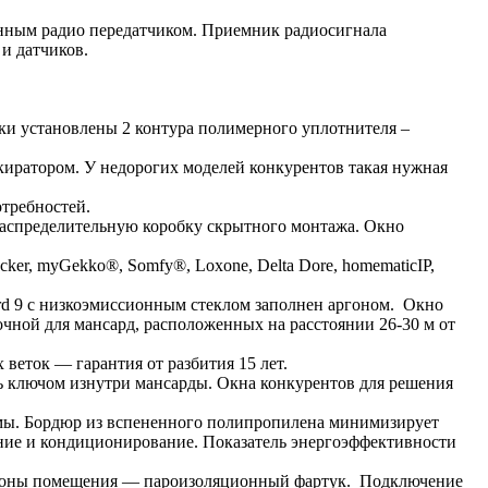
тенным радио передатчиком. Приемник радиосигнала
 и датчиков.
рки установлены 2 контура полимерного уплотнителя –
окиратором. У недорогих моделей конкурентов такая нужная
отребностей.
 распределительную коробку скрытного монтажа. Окно
er, myGekko®, Somfy®, Loxone, Delta Dore, homematicIP,
rd 9 с низкоэмиссионным стеклом заполнен аргоном. Окно
очной для мансард, расположенных на расстоянии 26-30 м от
 веток — гарантия от разбития 15 лет.
ь ключом изнутри мансарды. Окна конкурентов для решения
мы. Бордюр из вспененного полипропилена минимизирует
ние и кондиционирование. Показатель энергоэффективности
 стороны помещения — пароизоляционный фартук. Подключение