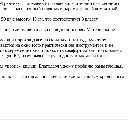
M резинку — дождевые и талые воды отводятся от оконного
 кровли — насыщенный водяными парами теплый комнатный
0 кг с высоты 45 см, что соответствует 3 классу
ачного акрилового лака на водной основе. Материалы не
чков и пороков даже на скрытых от взгляда участках.
аются на окно Roto практически без инструментов и не
еплосбережение окна и повысить комфорт жизни под крышей.
signo R7, размещаясь в труднодоступных местах для
над уровнем крыши. Благодаря узкому профилю рамы площадь
аллик» — это идеальное сочетание окна с любым кровельным