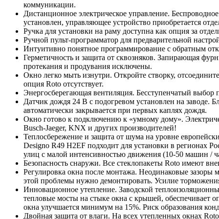
коммуникации.
Дистанционное электрическое управление. Беспроводное 
установлен, управляющее устройство приобретается отд
Ручка для установки на раму доступна как опция за отде
Ручной пульт-программатор для предварительной настрой
Интуитивно понятное программирование с обратным от
Герметичность и защита от сквозняков. Запирающая фурн
протекания и продувания исключены.
Окно легко мыть изнутри. Откройте створку, отсоединит
опция Roto отсутствует.
Энергосберегающая вентиляция. Бесступенчатый выбор п
Датчик дождя 24 В c подогревом установлен на заводе. 
автоматически закрывается при первых каплях дождя.
Окно готово к подключению к «умному дому». Электричес
Busch-Jaeger, KNX и других производителей!
Теплосбережение и защита от шума на уровне европейск
Designo R49 H2EF подходит для установки в регионах Рос
улиц с малой интенсивностью движения (10-50 машин / ч
Безопасность снаружи. Все стеклопакеты Roto имеют внеш
Регулировка окна после монтажа. Неодинаковые зазоры 
этой проблемы нужно демонтировать. Усилие торможения
Инновационное утепление. Заводской теплоизоляционны
тепловые мосты на стыке окна с крышей, обеспечивает 
окна улучшается минимум на 15%. Риск образования кон
Двойная защита от влаги. На всех утепленных окнах Ro