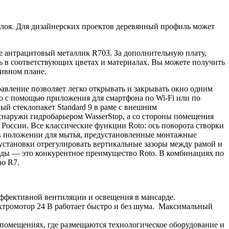
слоя. Для дизайнерских проектов деревянный профиль может
 антрацитовый металлик R703. За дополнительную плату,
 в соответствующих цветах и материалах. Вы можете получить
тивном плане.
вление позволяет легко открывать и закрывать окно одним
о с помощью приложения для смартфона по Wi-Fi или по
ый стеклопакет Standard 9 в раме с внешним
наружи гидробарьером WasserStop, а со стороны помещения
России. Все классические функции Roto: ось поворота створки
ки в положении для мытья, предустановленные монтажные
установки отрегулировать вертикальные зазоры между рамой и
рды — это конкурентное преимущество Roto. В комбинациях по
no R7.
эффективной вентиляции и освещения в мансарде.
ктромотор 24 В работает быстро и без шума. Максимальный
помещениях, где размещаются технологическое оборудование и