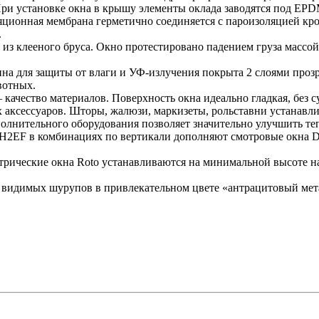
При установке окна в крышу элементы оклада заводятся под EPD
ляционная мембрана герметично соединяется с пароизоляцией
.
из клееного бруса. Окно протестировано падением груза массой 5
а для защиты от влаги и УФ-излучения покрыта 2 слоями прозр
ивотных.
ачество материалов. Поверхность окна идеально гладкая, без су
ксессуаров. Шторы, жалюзи, маркизеты, рольставни устанавлив
олнительного оборудования позволяет значительно улучшить т
H2EF в комбинациях по вертикали дополняют смотровые окна De
трические окна Roto устанавливаются на минимальной высоте 
видимых шурупов в привлекательном цвете «антрацитовый мет