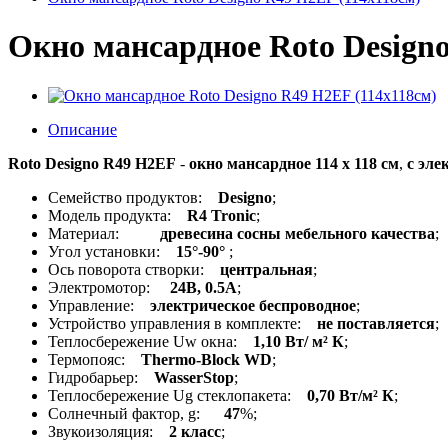
Окно мансардное Roto Designo
Описание
Roto Designo R49 H2EF
-
окно мансардное 114 x 118 см
,
с эле
Семейство продуктов:
Designo
;
Модель продукта:
R4 Tronic
;
Материал:
древесина сосны мебельного качества
;
Угол установки:
15°-90°
;
Ось поворота створки:
центральная
;
Электромотор:
24В, 0.5А
;
Управление:
электрическое беспроводное
;
Устройство управления в комплекте:
не поставляется
;
Теплосбережение Uw окна:
1,10 Вт/ м² К
;
Термопояс:
Thermo-Block WD
;
Гидробарьер:
WasserStop
;
Теплосбережение Ug стеклопакета:
0,70 Вт/м² К
;
Солнечный фактор, g:
47
%;
Звукоизоляция:
2 класс
;