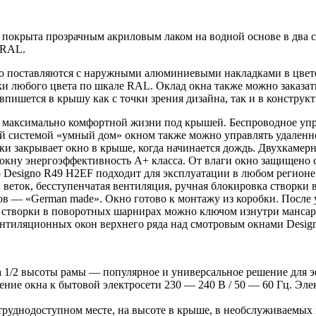
а покрыта прозрачным акриловым лаком на водной основе в два 
е RAL.
o поставляются с наружными алюминиевыми накладками в цвете
и любого цвета по шкале RAL. Оклад окна также можно заказать
 впишется в крышу как с точки зрения дизайна, так и в конструк
я максимально комфортной жизни под крышей. Беспроводное упра
ой системой «умный дом» окном также можно управлять удаленн
ки закрывает окно в крыше, когда начинается дождь. Двухкамерн
кну энергоэффективность А+ класса. От влаги окно защищено с
Designo R49 H2EF подходит для эксплуатации в любом регионе 
 и веток, бесступенчатая вентиляция, ручная блокировка створ
ов — «German made». Окно готово к монтажу из коробки. После 
ия створки в поворотных шарнирах можно ключом изнутри манса
ентиляционных окон верхнего ряда над смотровым окнами Desig
на 1/2 высоты рамы — популярное и универсальное решение для 
ние окна к бытовой электросети 230 — 240 В / 50 — 60 Гц. Эле
труднодоступном месте, на высоте в крыше, в необслуживаемых 