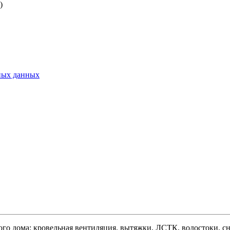
)
ьных данных
ого дома: кровельная вентиляция, вытяжки, ЛСТК, водостоки, сне