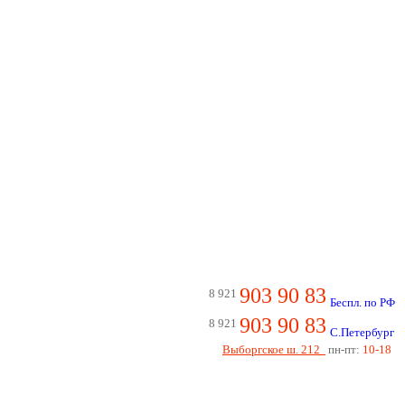
903 90 83
8 921
Беспл. по РФ
903 90 83
8 921
С.Петербург
Выборгское ш. 212
пн-пт:
10-18