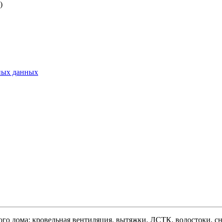
)
ьных данных
ого дома: кровельная вентиляция, вытяжки, ЛСТК, водостоки, сне