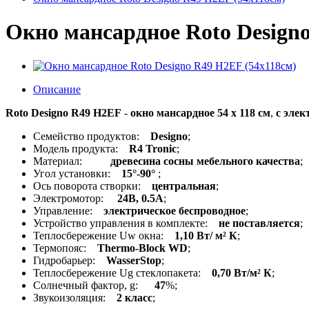
Окно мансардное Roto Design
Описание
Roto Designo R49 H2EF
-
окно мансардное 54 x 118 см
,
с эле
Семейство продуктов:
Designo
;
Модель продукта:
R4 Tronic
;
Материал:
древесина сосны мебельного качества
;
Угол установки:
15°-90°
;
Ось поворота створки:
центральная
;
Электромотор:
24В, 0.5А
;
Управление:
электрическое беспроводное
;
Устройство управления в комплекте:
не поставляется
;
Теплосбережение Uw окна:
1,10 Вт/ м² К
;
Термопояс:
Thermo-Block WD
;
Гидробарьер:
WasserStop
;
Теплосбережение Ug стеклопакета:
0,70 Вт/м² К
;
Солнечный фактор, g:
47
%;
Звукоизоляция:
2 класс
;