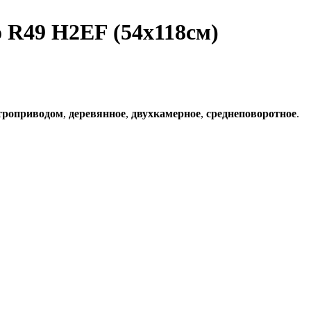
o R49 H2EF (54x118см)
ктроприводом
,
деревянное
,
двухкамерное
,
среднеповоротное
.