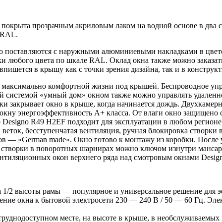
а покрыта прозрачным акриловым лаком на водной основе в два 
е RAL.
o поставляются с наружными алюминиевыми накладками в цвете
и любого цвета по шкале RAL. Оклад окна также можно заказать
 впишется в крышу как с точки зрения дизайна, так и в конструк
я максимально комфортной жизни под крышей. Беспроводное упра
ой системой «умный дом» окном также можно управлять удаленн
ки закрывает окно в крыше, когда начинается дождь. Двухкамерн
кну энергоэффективность А+ класса. От влаги окно защищено с
Designo R49 H2EF подходит для эксплуатации в любом регионе 
 и веток, бесступенчатая вентиляция, ручная блокировка створ
ов — «German made». Окно готово к монтажу из коробки. После 
ия створки в поворотных шарнирах можно ключом изнутри манса
ентиляционных окон верхнего ряда над смотровым окнами Desig
на 1/2 высоты рамы — популярное и универсальное решение для 
ние окна к бытовой электросети 230 — 240 В / 50 — 60 Гц. Эле
труднодоступном месте, на высоте в крыше, в необслуживаемых 