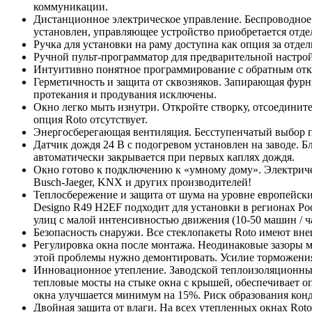
коммуникации.
Дистанционное электрическое управление. Беспроводное 
установлен, управляющее устройство приобретается отд
Ручка для установки на раму доступна как опция за отде
Ручной пульт-программатор для предварительной настрой
Интуитивно понятное программирование с обратным от
Герметичность и защита от сквозняков. Запирающая фурн
протекания и продувания исключены.
Окно легко мыть изнутри. Откройте створку, отсоединит
опция Roto отсутствует.
Энергосберегающая вентиляция. Бесступенчатый выбор п
Датчик дождя 24 В c подогревом установлен на заводе. 
автоматически закрывается при первых каплях дождя.
Окно готово к подключению к «умному дому». Электричес
Busch-Jaeger, KNX и других производителей!
Теплосбережение и защита от шума на уровне европейск
Designo R49 H2EF подходит для установки в регионах Рос
улиц с малой интенсивностью движения (10-50 машин / ч
Безопасность снаружи. Все стеклопакеты Roto имеют внеш
Регулировка окна после монтажа. Неодинаковые зазоры 
этой проблемы нужно демонтировать. Усилие торможения
Инновационное утепление. Заводской теплоизоляционны
тепловые мосты на стыке окна с крышей, обеспечивает 
окна улучшается минимум на 15%. Риск образования кон
Двойная защита от влаги. На всех утепленных окнах Ro