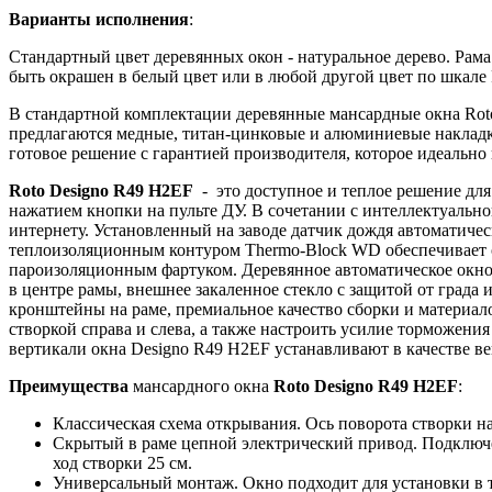
Варианты исполнения
:
Стандартный цвет деревянных окон - натуральное дерево. Рам
быть окрашен в белый цвет или в любой другой цвет по шкал
В стандартной комплектации деревянные мансардные окна Rot
предлагаются медные, титан-цинковые и алюминиевые накладк
готовое решение с гарантией производителя, которое идеально
Roto Designo R49 H2EF
- это доступное и теплое решение дл
нажатием кнопки на пульте ДУ. В сочетании с интеллектуальн
интернету. Установленный на заводе датчик дождя автоматичес
теплоизоляционным контуром Thermo-Block WD обеспечивает о
пароизоляционным фартуком. Деревянное автоматическое окно 
в центре рамы, внешнее закаленное стекло с защитой от града
кронштейны на раме, премиальное качество сборки и материал
створкой справа и слева, а также настроить усилие торможен
вертикали окна Designo R49 H2EF устанавливают в качестве в
Преимущества
мансардного окна
Roto Designo R49 H2EF
:
Классическая схема открывания. Ось поворота створки 
Скрытый в раме цепной электрический привод. Подключе
ход створки 25 см.
Универсальный монтаж. Окно подходит для установки в 