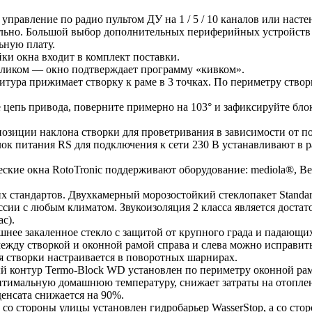
управление по радио пультом ДУ на 1 / 5 / 10 каналов или нас
ельно. Большой выбор дополнительных периферийных устройств
льную плату.
ки окна входит в комплект поставки.
кликом — окно подтверждает программу «кивком».
итура прижимает створку к раме в 3 точках. По периметру ство
е цепь привода, поверните примерно на 103° и зафиксируйте бл
озиции наклона створки для проветривания в зависимости от п
Блок питания RS для подключения к сети 230 В устанавливают в
кие окна RotoTronic поддерживают оборудование: mediola®, Beck
их стандартов. Двухкамерный морозостойкий стеклопакет Standa
сии с любым климатом. Звукоизоляция 2 класса является достат
ас).
нее закаленное стекло с защитой от крупного града и падающих
между створкой и оконной рамой справа и слева можно исправит
 створки настраивается в поворотных шарнирах.
й контур Termo-Block WD установлен по периметру оконной ра
оптимальную домашнюю температуру, снижает затраты на отопле
денсата снижается на 90%.
to со стороны улицы установлен гидробарьер WasserStop, а со