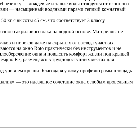
M резинку — дождевые и талые воды отводятся от оконного
 кровли — насыщенный водяными парами теплый комнатный
0 кг с высоты 45 см, что соответствует 3 классу
ачного акрилового лака на водной основе. Материалы не
чков и пороков даже на скрытых от взгляда участках.
аются на окно Roto практически без инструментов и не
еплосбережение окна и повысить комфорт жизни под крышей.
signo R7, размещаясь в труднодоступных местах для
над уровнем крыши. Благодаря узкому профилю рамы площадь
аллик» — это идеальное сочетание окна с любым кровельным