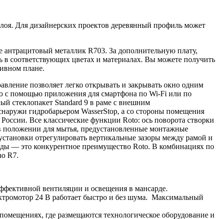
слоя. Для дизайнерских проектов деревянный профиль может
 антрацитовый металлик R703. За дополнительную плату,
 в соответствующих цветах и материалах. Вы можете получить
тивном плане.
вление позволяет легко открывать и закрывать окно одним
о с помощью приложения для смартфона по Wi-Fi или по
ый стеклопакет Standard 9 в раме с внешним
наружи гидробарьером WasserStop, а со стороны помещения
России. Все классические функции Roto: ось поворота створки
ки в положении для мытья, предустановленные монтажные
установки отрегулировать вертикальные зазоры между рамой и
рды — это конкурентное преимущество Roto. В комбинациях по
no R7.
эффективной вентиляции и освещения в мансарде.
ктромотор 24 В работает быстро и без шума. Максимальный
помещениях, где размещаются технологическое оборудование и