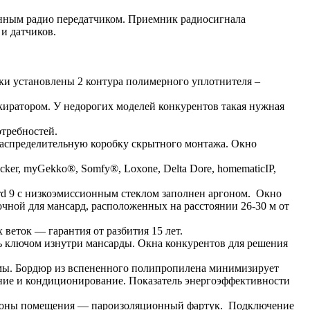
тенным радио передатчиком. Приемник радиосигнала
 и датчиков.
рки установлены 2 контура полимерного уплотнителя –
окиратором. У недорогих моделей конкурентов такая нужная
отребностей.
 распределительную коробку скрытного монтажа. Окно
er, myGekko®, Somfy®, Loxone, Delta Dore, homematicIP,
rd 9 с низкоэмиссионным стеклом заполнен аргоном. Окно
очной для мансард, расположенных на расстоянии 26-30 м от
 веток — гарантия от разбития 15 лет.
ь ключом изнутри мансарды. Окна конкурентов для решения
мы. Бордюр из вспененного полипропилена минимизирует
ние и кондиционирование. Показатель энергоэффективности
 стороны помещения — пароизоляционный фартук. Подключение