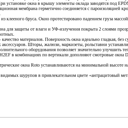
При установке окна в крышу элементы оклада заводятся под EPD
ляционная мембрана герметично соединяется с пароизоляцией
.
из клееного бруса. Окно протестировано падением груза массой 5
а для защиты от влаги и УФ-излучения покрыта 2 слоями прозр
ивотных.
ачество материалов. Поверхность окна идеально гладкая, без су
ксессуаров. Шторы, жалюзи, маркизеты, рольставни устанавлив
олнительного оборудования позволяет значительно улучшить т
H2EF в комбинациях по вертикали дополняют смотровые окна De
трические окна Roto устанавливаются на минимальной высоте 
видимых шурупов в привлекательном цвете «антрацитовый мет