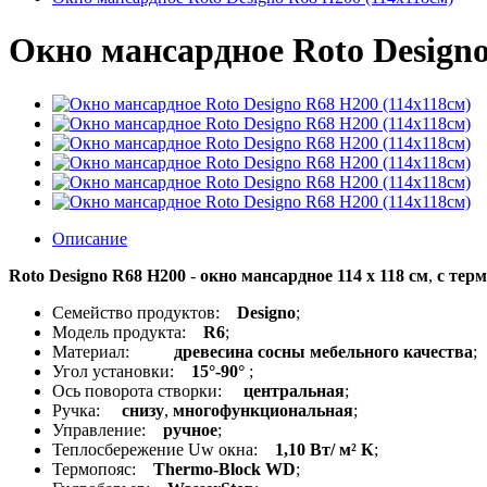
Окно мансардное Roto Designo
Описание
Roto Designo R68 H200
-
окно мансардное 114 x 118 см
,
с тер
Семейство продуктов:
Designo
;
Модель продукта:
R6
;
Материал:
древесина сосны мебельного качества
;
Угол установки:
15°-90°
;
Ось поворота створки:
центральная
;
Ручка:
снизу
,
многофункциональная
;
Управление:
ручное
;
Теплосбережение Uw окна:
1,10 Вт/ м² К
;
Термопояс:
Thermo-Block WD
;