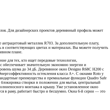
слоя. Для дизайнерских проектов деревянный профиль может
 антрацитовый металлик R703. За дополнительную плату,
 в соответствующих цветах и материалах. Вы можете получить
тивном плане.
ние для тех, кто ищет передовые технологии,
кс обеспечивает значительную экономию энергии и
уровень шума до 34 дБ. Деревянное окно Designo R68С H200 с
Энергоэффективность остекления класса A+. С окнами Roto у
 стандартные преимущества и премиальные функции Quadro Safe
ая блокировка створки в положении для мытья, центральный
 молниеносного монтажа в крышу. Уже установленное окно
я в раму, работает быстро и бесшумно. Окна 6-й серии — это