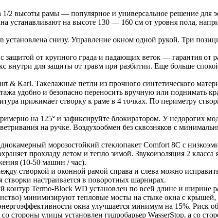
а 1/2 высоты рамы — популярное и универсальное решение для 
а устанавливают на высоте 130 — 160 см от уровня пола, напри
n установлена снизу. Управление окном одной рукой. Три пози
 с защитой от крупного града и падающих веток — гарантия от р
 внутри для защиты от травм при разбитии. Еще больше спокойс
rt & Karl. Такелажные петли из прочного синтетического матери
нтажа удобно и безопасно переносить вручную или поднимать к
итура прижимает створку к раме в 4 точках. По периметру ство
примерно на 125° и зафиксируйте блокиратором. У недорогих мод
ветривания на ручке. Воздухообмен без сквозняков с минимальн
Однокамерный морозостойкий стеклопакет Comfort 8C с низкоэм
храняет прохладу летом и тепло зимой. Звукоизоляция 2 класса 
ения (10-50 машин / час).
между створкой и оконной рамой справа и слева можно исправит
 створки настраивается в поворотных шарнирах.
 контур Termo-Block WD установлен по всей длине и ширине рам
анство) минимизируют тепловые мосты на стыке окна с крышей
 энергоэффективности окна улучшается минимум на 15%. Риск об
to со стороны улицы установлен гидробарьер WasserStop, а со 