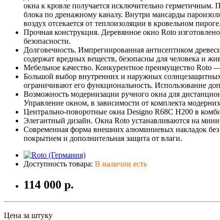
окна к кровле получается исключительно герметичным. 
блока по дренажному каналу. Внутри мансарды пароизо
воздух отсекается от теплоизоляции в кровельном пироге
Прочная конструкция. Деревянное окно Roto изготовлено 
безопасности.
Долговечность. Импрегнированная антисептиком древесин
содержат вредных веществ, безопасны для человека и ж
Мебельное качество. Конкурентное преимущество Roto — к
Большой выбор внутренних и наружных солнцезащитных а
ограничивают его функциональность. Использование доп
Возможность модернизации ручного окна для дистанцион
Управление окном, в зависимости от комплекта модерниза
Центрально-поворотные окна Designo R68C H200 в комби
Элегантный дизайн. Окна Roto устанавливаются на мини
Современная форма внешних алюминиевых накладок без 
покрытием и дополнительная защита от влаги.
Доступность товара:
В наличии есть
114 000 р.
Цена за штуку