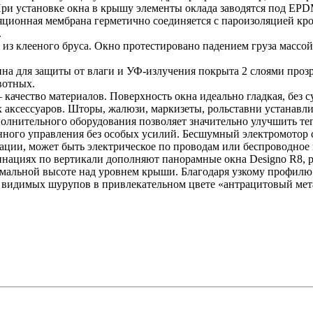
При установке окна в крышу элементы оклада заводятся под EPD
ляционная мембрана герметично соединяется с пароизоляцией
.
из клееного бруса. Окно протестировано падением груза массой 5
а для защиты от влаги и УФ-излучения покрыта 2 слоями прозр
ивотных.
ачество материалов. Поверхность окна идеально гладкая, без су
ксессуаров. Шторы, жалюзи, маркизеты, рольставни устанавлив
олнительного оборудования позволяет значительно улучшить т
ного управления без особых усилий. Бесшумный электромотор с
ции, может быть электрическое по проводам или беспроводное п
нациях по вертикали дополняют панорамные окна Designo R8, р
мальной высоте над уровнем крыши. Благодаря узкому профилю 
видимых шурупов в привлекательном цвете «антрацитовый мет