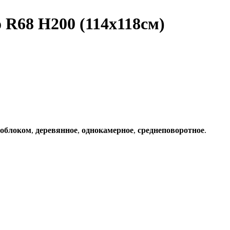
 R68 H200 (114x118см)
моблоком
,
деревянное
,
однокамерное
,
среднеповоротное
.