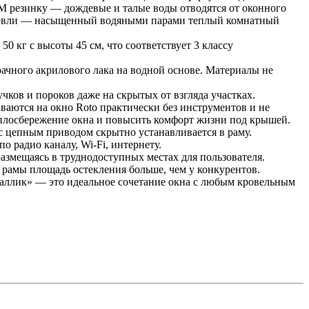
M резинку — дождевые и талые воды отводятся от оконного
 кровли — насыщенный водяными парами теплый комнатный
0 кг с высоты 45 см, что соответствует 3 классу
ачного акрилового лака на водной основе. Материалы не
чков и пороков даже на скрытых от взгляда участках.
аются на окно Roto практически без инструментов и не
еплосбережение окна и повысить комфорт жизни под крышей.
 цепным приводом скрытно устанавливается в раму.
о радио каналу, Wi-Fi, интернету.
азмещаясь в труднодоступных местах для пользователя.
рамы площадь остекления больше, чем у конкурентов.
аллик» — это идеальное сочетание окна с любым кровельным