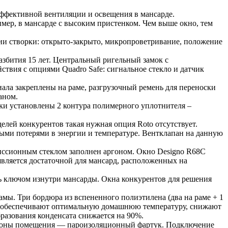
эффективной вентиляции и освещения в мансарде.
мер, в мансарде с высоким пристенком. Чем выше окно, тем
ции створки: открыто-закрыто, микропроветривание, положение
азбития 15 лет. Центральный ригельный замок с
твия с опциями Quadro Safe: сигнальное стекло и датчик
ала закреплены на раме, разгрузочный ремень для переноски
раном.
рки установлены 2 контура полимерного уплотнителя –
елей конкурентов такая нужная опция Roto отсутствует.
ыми потерями в энергии и температуре. Вентклапан на данную
иссионным стеклом заполнен аргоном. Окно Designo R68C
является достаточной для мансард, расположенных на
ь ключом изнутри мансарды. Окна конкурентов для решения
ы. Три бордюра из вспененного полиэтилена (два на раме + 1
, обеспечивают оптимальную домашнюю температуру, снижают
разования конденсата снижается на 90%.
стороны помещения — пароизоляционный фартук. Подключение