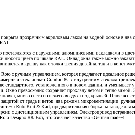
а покрыта прозрачным акриловым лаком на водной основе в два 
е RAL.
o поставляются с наружными алюминиевыми накладками в цвете
и любого цвета по шкале RAL. Оклад окна также можно заказать
 впишется в крышу как с точки зрения дизайна, так и в конструк
 Roto с ручным управлением, которая предлагает идеальное реше
окамерный стеклопакет Comfort 8C с внутренним стеклом трипле
ше стандартного, установленного в новом здании, и уменьшает 
и. Окно превосходно сохраняет прохладу летом и тепло зимой. 
становка, много света и свежего воздуха под крышей. Плюс все
с защитой от града и веток, два режима микровентиляции, ручн
стема Roto Kurt & Karl, предварительная сборка на заводе для
ерсии с дистанционным управлением. Электропривод встраиваетс
to Designo R8. Вот, что означает качество «German made»!