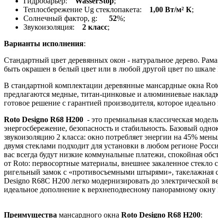
Гидробарьер:
WasserStop
;
Теплосбережение Ug стеклопакета:
1,00 Вт/м² К
;
Солнечный фактор, g:
52
%;
Звукоизоляция:
2 класс
;
Варианты исполнения
:
Стандартный цвет деревянных окон - натуральное дерево. Рам
быть окрашен в белый цвет или в любой другой цвет по шкал
В стандартной комплектации деревянные мансардные окна Rot
предлагаются медные, титан-цинковые и алюминиевые накладк
готовое решение с гарантией производителя, которое идеально
Roto Designo R68 H200
- это премиальная классическая модель
энергосбережение, безопасность и стабильность. Базовый одн
звукоизоляцию 2 класса: окно потребляет энергии на 45% мень
двумя стеклами подходит для установки в любом регионе Росси
вас всегда будут низкие коммунальные платежи, спокойная об
от Roto: первосортные материалы, внешнее закаленное стекло 
ригельный замок с «противосъемными штырями», такелажная си
Designo R68С H200 легко модернизировать до электрической в
идеальное дополнение к верхнеподвесному панорамному окну Ro
Преимущества
мансардного окна
Roto Designo R68 H200
: