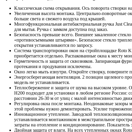
Классическая схема открывания. Ось поворота створки н
Увеличенная высота монтажа. Центрально-поворотные окн
больше света и свежего воздуха под крышей.
Многофункциональная антибактериальная ручка Just Clea
для мытья. Ручка с замком доступна под заказ.
Безопасность превыше всего. Внешнее закаленное стекло
«противосъемными штырями». Безопасное стекло триплекс
открытия устанавливаются по запросу.
Система транспортировки окон на стройплощадке Roto Ku
приобретается отдельно. Распакованные окна к месту мо
Герметичность и защита от сквозняков. Запирающая фурн
протекания и продувания исключены.
Окно легко мыть изнутри. Откройте створку, поверните 
Энергосберегающая вентиляция. 2 позиции щелевого про
модель не устанавливается.
Теплосбережение и защита от шума на высоком уровне. 
H200 подходит для установки в любом регионе России: со
расстоянии 26-30 м от улиц с малой интенсивностью движ
Регулировка окна после монтажа. Неодинаковые зазоры 
этой проблемы нужно демонтировать. Усилие торможения
Инновационное утепление. Заводской теплоизоляционный
устанавливается монтажником в межстрапильное простр
затраты на отопление и кондиционирование. Показатель
Двойная защита от влаги. На всех утепленных окнах Ro