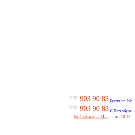
903 90 83
8 921
Беспл. по РФ
903 90 83
8 921
С.Петербург
Выборгское ш. 212
пн-пт:
10-18