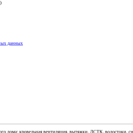
)
ьных данных
ого дома: кровельная вентиляция, вытяжки, ЛСТК, водостоки, сне