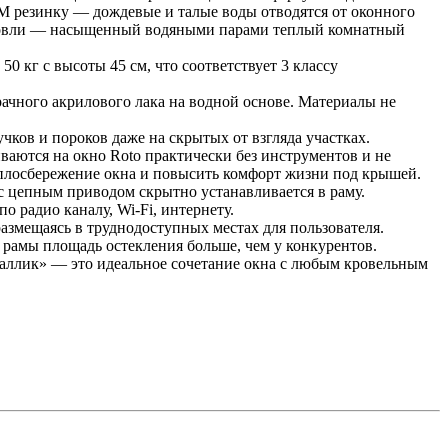
M резинку — дождевые и талые воды отводятся от оконного
 кровли — насыщенный водяными парами теплый комнатный
0 кг с высоты 45 см, что соответствует 3 классу
ачного акрилового лака на водной основе. Материалы не
чков и пороков даже на скрытых от взгляда участках.
аются на окно Roto практически без инструментов и не
еплосбережение окна и повысить комфорт жизни под крышей.
 цепным приводом скрытно устанавливается в раму.
о радио каналу, Wi-Fi, интернету.
азмещаясь в труднодоступных местах для пользователя.
рамы площадь остекления больше, чем у конкурентов.
аллик» — это идеальное сочетание окна с любым кровельным