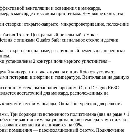
эффективной вентиляции и освещения в мансарде.
мер, в мансарде с высоким пристенком. Чем выше окно, тем
ции створки: открыто-закрыто, микропроветривание, положение
азбития 15 лет. Центральный ригельный замок с
твия с опциями Quadro Safe: сигнальное стекло и датчик
ала закреплены на раме, разгрузочный ремень для переноски
раном.
рки установлены 2 контура полимерного уплотнителя –
елей конкурентов такая нужная опция Roto отсутствует.
ыми потерями в энергии и температуре. Вентклапан на данную
иссионным стеклом заполнен аргоном. Окно Designo R68C
является достаточной для мансард, расположенных на
ь ключом изнутри мансарды. Окна конкурентов для решения
ы. Три бордюра из вспененного полиэтилена (два на раме + 1
, обеспечивают оптимальную домашнюю температуру, снижают
разования конденсата снижается на 90%.
стороны помещения — пароизоляционный фартук. Подключение