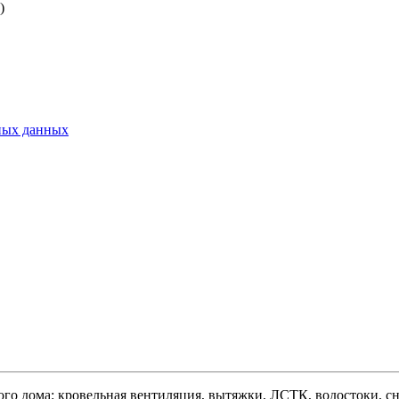
)
ьных данных
ого дома: кровельная вентиляция, вытяжки, ЛСТК, водостоки, сне