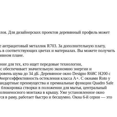
слоя. Для дизайнерских проектов деревянный профиль может
 антрацитовый металлик R703. За дополнительную плату,
 в соответствующих цветах и материалах. Вы можете получить
тивном плане.
ние для тех, кто ищет передовые технологии,
кс обеспечивает значительную экономию энергии и
уровень шума до 34 дБ. Деревянное окно Designo R68С H200 с
Энергоэффективность остекления класса A+. С окнами Roto у
 стандартные преимущества и премиальные функции Quadro Safe
ая блокировка створки в положении для мытья, центральный
 молниеносного монтажа в крышу. Уже установленное окно
я в раму, работает быстро и бесшумно. Окна 6-й серии — это