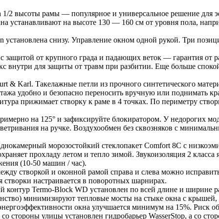
а 1/2 высоты рамы — популярное и универсальное решение для 
а устанавливают на высоте 130 — 160 см от уровня пола, напри
n установлена снизу. Управление окном одной рукой. Три пози
 с защитой от крупного града и падающих веток — гарантия от р
 внутри для защиты от травм при разбитии. Еще больше спокойс
rt & Karl. Такелажные петли из прочного синтетического матери
нтажа удобно и безопасно переносить вручную или поднимать к
итура прижимает створку к раме в 4 точках. По периметру ство
примерно на 125° и зафиксируйте блокиратором. У недорогих мод
ветривания на ручке. Воздухообмен без сквозняков с минимальн
Однокамерный морозостойкий стеклопакет Comfort 8C с низкоэм
храняет прохладу летом и тепло зимой. Звукоизоляция 2 класса 
ения (10-50 машин / час).
между створкой и оконной рамой справа и слева можно исправит
 створки настраивается в поворотных шарнирах.
 контур Termo-Block WD установлен по всей длине и ширине рам
анство) минимизируют тепловые мосты на стыке окна с крышей
 энергоэффективности окна улучшается минимум на 15%. Риск об
to со стороны улицы установлен гидробарьер WasserStop, а со 