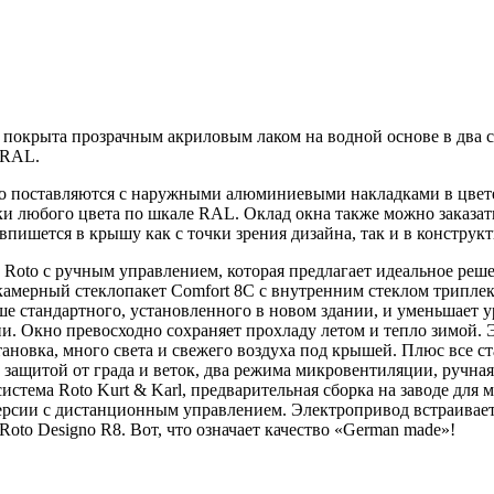
а покрыта прозрачным акриловым лаком на водной основе в два 
е RAL.
o поставляются с наружными алюминиевыми накладками в цвете
и любого цвета по шкале RAL. Оклад окна также можно заказать
 впишется в крышу как с точки зрения дизайна, так и в конструк
 Roto с ручным управлением, которая предлагает идеальное реше
окамерный стеклопакет Comfort 8C с внутренним стеклом трипле
ше стандартного, установленного в новом здании, и уменьшает 
и. Окно превосходно сохраняет прохладу летом и тепло зимой. 
становка, много света и свежего воздуха под крышей. Плюс все
с защитой от града и веток, два режима микровентиляции, ручн
стема Roto Kurt & Karl, предварительная сборка на заводе для
ерсии с дистанционным управлением. Электропривод встраиваетс
to Designo R8. Вот, что означает качество «German made»!