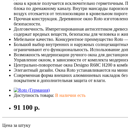
окна к кровле получается исключительно герметичным. 
блока по дренажному каналу. Внутри мансарды пароизо
воздух отсекается от теплоизоляции в кровельном пироге
Прочная конструкция. Деревянное окно Roto изготовлено 
безопасности.
Долговечность. Импрегнированная антисептиком древесин
содержат вредных веществ, безопасны для человека и ж
Мебельное качество. Конкурентное преимущество Roto — к
Большой выбор внутренних и наружных солнцезащитных а
ограничивают его функциональность. Использование доп
Возможность модернизации ручного окна для дистанцион
Управление окном, в зависимости от комплекта модерниза
Центрально-поворотные окна Designo R68C H200 в комби
Элегантный дизайн. Окна Roto устанавливаются на мини
Современная форма внешних алюминиевых накладок без 
покрытием и дополнительная защита от влаги.
Доступность товара:
В наличии есть
91 100 р.
Цена за штуку