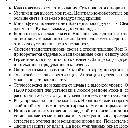
Классическая схема открывания. Ось поворота створки н
Увеличенная высота монтажа. Центрально-поворотные окн
больше света и свежего воздуха под крышей.
Многофункциональная антибактериальная ручка Just Clea
для мытья. Ручка с замком доступна под заказ.
Безопасность превыше всего. Внешнее закаленное стекло
«противосъемными штырями». Безопасное стекло триплекс
открытия устанавливаются по запросу.
Система транспортировки окон на стройплощадке Roto Ku
приобретается отдельно. Распакованные окна к месту мо
Герметичность и защита от сквозняков. Запирающая фурн
протекания и продувания исключены.
Окно легко мыть изнутри. Откройте створку, поверните 
Энергосберегающая вентиляция. 2 позиции щелевого про
модель не устанавливается.
Теплосбережение и защита от шума на высоком уровне. 
H200 подходит для установки в любом регионе России: со
расстоянии 26-30 м от улиц с малой интенсивностью движ
Регулировка окна после монтажа. Неодинаковые зазоры 
этой проблемы нужно демонтировать. Усилие торможения
Инновационное утепление. Заводской теплоизоляционный
устанавливается монтажником в межстрапильное простр
затраты на отопление и кондиционирование. Показатель
Двойная защита от влаги. На всех утепленных окнах Ro