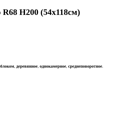
 R68 H200 (54x118см)
облоком
,
деревянное
,
однокамерное
,
среднеповоротное
.