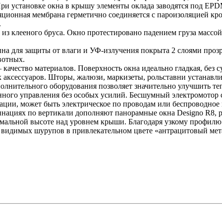
При установке окна в крышу элементы оклада заводятся под EPD
ляционная мембрана герметично соединяется с пароизоляцией
.
из клееного бруса. Окно протестировано падением груза массой 5
а для защиты от влаги и УФ-излучения покрыта 2 слоями прозр
ивотных.
ачество материалов. Поверхность окна идеально гладкая, без су
ксессуаров. Шторы, жалюзи, маркизеты, рольставни устанавлив
олнительного оборудования позволяет значительно улучшить т
ного управления без особых усилий. Бесшумный электромотор с
ции, может быть электрическое по проводам или беспроводное п
нациях по вертикали дополняют панорамные окна Designo R8, р
мальной высоте над уровнем крыши. Благодаря узкому профилю 
видимых шурупов в привлекательном цвете «антрацитовый мет