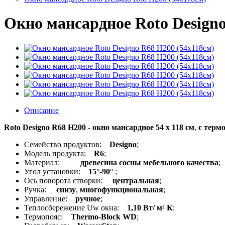
Окно мансардное Roto Designo
Описание
Roto Designo R68 H200
-
окно мансардное 54 x 118 см
,
с терм
Семейство продуктов:
Designo
;
Модель продукта:
R6
;
Материал:
древесина сосны мебельного качества
;
Угол установки:
15°-90°
;
Ось поворота створки:
центральная
;
Ручка:
снизу
,
многофункциональная
;
Управление:
ручное
;
Теплосбережение Uw окна:
1,10 Вт/ м² К
;
Термопояс:
Thermo-Block WD
;