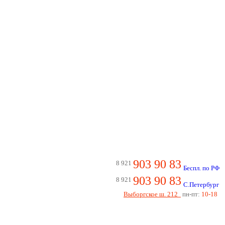
903 90 83
8 921
Беспл. по РФ
903 90 83
8 921
С.Петербург
Выборгское ш. 212
пн-пт:
10-18