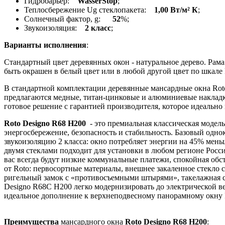
Гидробарьер:
WasserStop
;
Теплосбережение Ug стеклопакета:
1,00 Вт/м² К
;
Солнечный фактор, g:
52
%;
Звукоизоляция:
2 класс
;
Варианты исполнения
:
Стандартный цвет деревянных окон - натуральное дерево. Рам
быть окрашен в белый цвет или в любой другой цвет по шкал
В стандартной комплектации деревянные мансардные окна Rot
предлагаются медные, титан-цинковые и алюминиевые накладк
готовое решение с гарантией производителя, которое идеально
Roto Designo R68 H200
- это премиальная классическая модель
энергосбережение, безопасность и стабильность. Базовый одн
звукоизоляцию 2 класса: окно потребляет энергии на 45% мень
двумя стеклами подходит для установки в любом регионе Росси
вас всегда будут низкие коммунальные платежи, спокойная об
от Roto: первосортные материалы, внешнее закаленное стекло 
ригельный замок с «противосъемными штырями», такелажная си
Designo R68С H200 легко модернизировать до электрической в
идеальное дополнение к верхнеподвесному панорамному окну Ro
Преимущества
мансардного окна
Roto Designo R68 H200
: