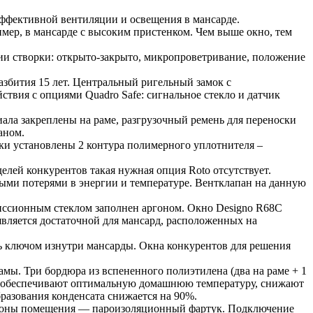
эффективной вентиляции и освещения в мансарде.
мер, в мансарде с высоким пристенком. Чем выше окно, тем
ции створки: открыто-закрыто, микропроветривание, положение
азбития 15 лет. Центральный ригельный замок с
твия с опциями Quadro Safe: сигнальное стекло и датчик
ала закреплены на раме, разгрузочный ремень для переноски
раном.
рки установлены 2 контура полимерного уплотнителя –
елей конкурентов такая нужная опция Roto отсутствует.
ыми потерями в энергии и температуре. Вентклапан на данную
иссионным стеклом заполнен аргоном. Окно Designo R68C
является достаточной для мансард, расположенных на
ь ключом изнутри мансарды. Окна конкурентов для решения
ы. Три бордюра из вспененного полиэтилена (два на раме + 1
, обеспечивают оптимальную домашнюю температуру, снижают
разования конденсата снижается на 90%.
стороны помещения — пароизоляционный фартук. Подключение