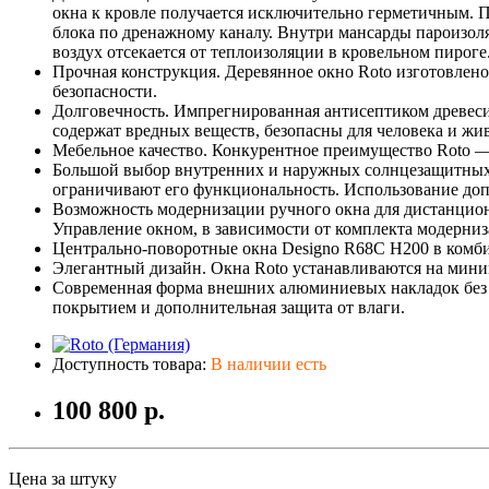
окна к кровле получается исключительно герметичным. 
блока по дренажному каналу. Внутри мансарды пароизо
воздух отсекается от теплоизоляции в кровельном пироге
Прочная конструкция. Деревянное окно Roto изготовлено 
безопасности.
Долговечность. Импрегнированная антисептиком древесин
содержат вредных веществ, безопасны для человека и ж
Мебельное качество. Конкурентное преимущество Roto — к
Большой выбор внутренних и наружных солнцезащитных а
ограничивают его функциональность. Использование доп
Возможность модернизации ручного окна для дистанцион
Управление окном, в зависимости от комплекта модерниза
Центрально-поворотные окна Designo R68C H200 в комби
Элегантный дизайн. Окна Roto устанавливаются на мини
Современная форма внешних алюминиевых накладок без 
покрытием и дополнительная защита от влаги.
Доступность товара:
В наличии есть
100 800 р.
Цена за штуку