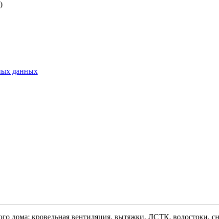
)
ьных данных
ого дома: кровельная вентиляция, вытяжки, ЛСТК, водостоки, сне