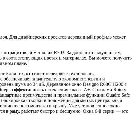
слоя. Для дизайнерских проектов деревянный профиль может
 антрацитовый металлик R703. За дополнительную плату,
 в соответствующих цветах и материалах. Вы можете получить
тивном плане.
ние для тех, кто ищет передовые технологии,
кс обеспечивает значительную экономию энергии и
уровень шума до 34 дБ. Деревянное окно Designo R68С H200 с
Энергоэффективность остекления класса A+. С окнами Roto у
 стандартные преимущества и премиальные функции Quadro Safe
ая блокировка створки в положении для мытья, центральный
 молниеносного монтажа в крышу. Уже установленное окно
я в раму, работает быстро и бесшумно. Окна 6-й серии — это