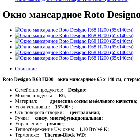
Окно мансардное Roto Designo
Описание
Roto Designo R68 H200
-
окно мансардное 65 x 140 см
,
с терм
Семейство продуктов:
Designo
;
Модель продукта:
R6
;
Материал:
древесина сосны мебельного качества
;
Угол установки:
15°-90°
;
Ось поворота створки:
центральная
;
Ручка:
снизу
,
многофункциональная
;
Управление:
ручное
;
Теплосбережение Uw окна:
1,10 Вт/ м² К
;
Термопояс:
Thermo-Block WD
;