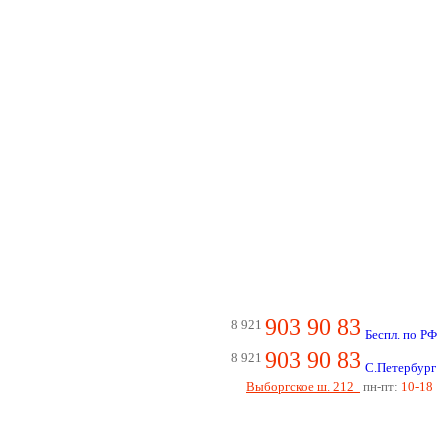
903 90 83
8 921
Беспл. по РФ
903 90 83
8 921
С.Петербург
Выборгское ш. 212
пн-пт:
10-18