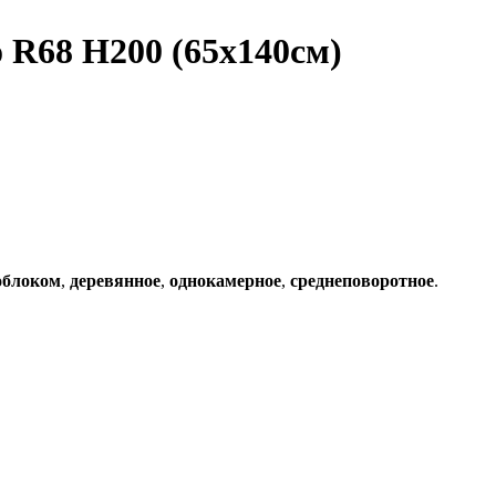
 R68 H200 (65x140см)
облоком
,
деревянное
,
однокамерное
,
среднеповоротное
.