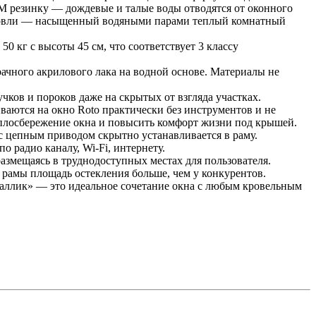
M резинку — дождевые и талые воды отводятся от оконного
 кровли — насыщенный водяными парами теплый комнатный
0 кг с высоты 45 см, что соответствует 3 классу
ачного акрилового лака на водной основе. Материалы не
чков и пороков даже на скрытых от взгляда участках.
аются на окно Roto практически без инструментов и не
еплосбережение окна и повысить комфорт жизни под крышей.
 цепным приводом скрытно устанавливается в раму.
о радио каналу, Wi-Fi, интернету.
азмещаясь в труднодоступных местах для пользователя.
рамы площадь остекления больше, чем у конкурентов.
аллик» — это идеальное сочетание окна с любым кровельным