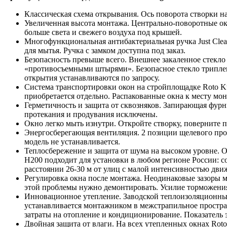
Классическая схема открывания. Ось поворота створки н
Увеличенная высота монтажа. Центрально-поворотные окн
больше света и свежего воздуха под крышей.
Многофункциональная антибактериальная ручка Just Clea
для мытья. Ручка с замком доступна под заказ.
Безопасность превыше всего. Внешнее закаленное стекло
«противосъемными штырями». Безопасное стекло триплекс
открытия устанавливаются по запросу.
Система транспортировки окон на стройплощадке Roto Ku
приобретается отдельно. Распакованные окна к месту мо
Герметичность и защита от сквозняков. Запирающая фурн
протекания и продувания исключены.
Окно легко мыть изнутри. Откройте створку, поверните 
Энергосберегающая вентиляция. 2 позиции щелевого про
модель не устанавливается.
Теплосбережение и защита от шума на высоком уровне. 
H200 подходит для установки в любом регионе России: со
расстоянии 26-30 м от улиц с малой интенсивностью движ
Регулировка окна после монтажа. Неодинаковые зазоры 
этой проблемы нужно демонтировать. Усилие торможения
Инновационное утепление. Заводской теплоизоляционный
устанавливается монтажником в межстрапильное простр
затраты на отопление и кондиционирование. Показатель
Двойная защита от влаги. На всех утепленных окнах Ro