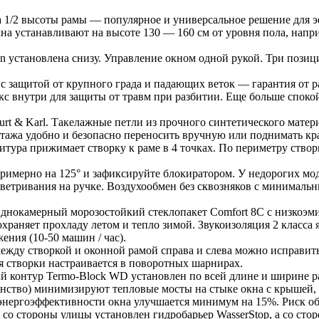
а 1/2 высоты рамы — популярное и универсальное решение для 
а устанавливают на высоте 130 — 160 см от уровня пола, напри
n установлена снизу. Управление окном одной рукой. Три пози
 с защитой от крупного града и падающих веток — гарантия от р
 внутри для защиты от травм при разбитии. Еще больше спокойс
rt & Karl. Такелажные петли из прочного синтетического матери
нтажа удобно и безопасно переносить вручную или поднимать к
итура прижимает створку к раме в 4 точках. По периметру ство
примерно на 125° и зафиксируйте блокиратором. У недорогих мод
ветривания на ручке. Воздухообмен без сквозняков с минимальн
Однокамерный морозостойкий стеклопакет Comfort 8C с низкоэм
храняет прохладу летом и тепло зимой. Звукоизоляция 2 класса 
ения (10-50 машин / час).
между створкой и оконной рамой справа и слева можно исправит
 створки настраивается в поворотных шарнирах.
 контур Termo-Block WD установлен по всей длине и ширине рам
анство) минимизируют тепловые мосты на стыке окна с крышей
 энергоэффективности окна улучшается минимум на 15%. Риск об
to со стороны улицы установлен гидробарьер WasserStop, а со 