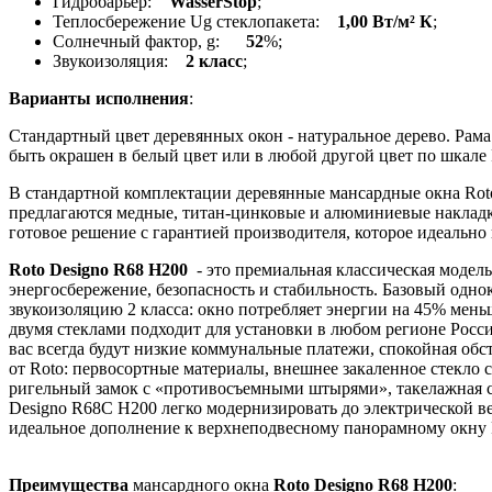
Гидробарьер:
WasserStop
;
Теплосбережение Ug стеклопакета:
1,00 Вт/м² К
;
Солнечный фактор, g:
52
%;
Звукоизоляция:
2 класс
;
Варианты исполнения
:
Стандартный цвет деревянных окон - натуральное дерево. Рам
быть окрашен в белый цвет или в любой другой цвет по шкал
В стандартной комплектации деревянные мансардные окна Rot
предлагаются медные, титан-цинковые и алюминиевые накладк
готовое решение с гарантией производителя, которое идеально
Roto Designo R68 H200
- это премиальная классическая модель
энергосбережение, безопасность и стабильность. Базовый одн
звукоизоляцию 2 класса: окно потребляет энергии на 45% мень
двумя стеклами подходит для установки в любом регионе Росси
вас всегда будут низкие коммунальные платежи, спокойная об
от Roto: первосортные материалы, внешнее закаленное стекло 
ригельный замок с «противосъемными штырями», такелажная си
Designo R68С H200 легко модернизировать до электрической в
идеальное дополнение к верхнеподвесному панорамному окну Ro
Преимущества
мансардного окна
Roto Designo R68 H200
: