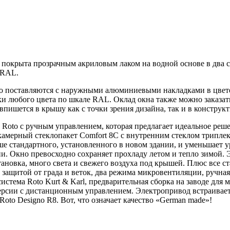
а покрыта прозрачным акриловым лаком на водной основе в два 
е RAL.
o поставляются с наружными алюминиевыми накладками в цвете
и любого цвета по шкале RAL. Оклад окна также можно заказать
 впишется в крышу как с точки зрения дизайна, так и в конструк
 Roto с ручным управлением, которая предлагает идеальное реше
окамерный стеклопакет Comfort 8C с внутренним стеклом трипле
ше стандартного, установленного в новом здании, и уменьшает 
и. Окно превосходно сохраняет прохладу летом и тепло зимой. 
становка, много света и свежего воздуха под крышей. Плюс все
с защитой от града и веток, два режима микровентиляции, ручн
стема Roto Kurt & Karl, предварительная сборка на заводе для
ерсии с дистанционным управлением. Электропривод встраиваетс
to Designo R8. Вот, что означает качество «German made»!