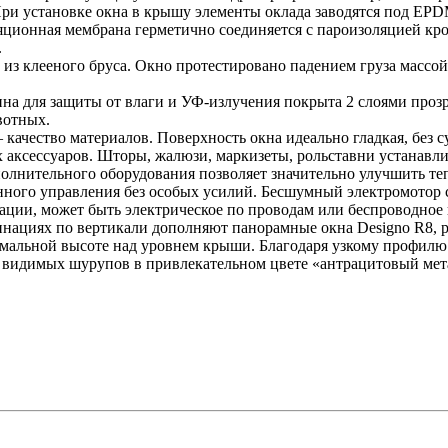
При установке окна в крышу элементы оклада заводятся под EPD
ляционная мембрана герметично соединяется с пароизоляцией
.
из клееного бруса. Окно протестировано падением груза массой 5
а для защиты от влаги и УФ-излучения покрыта 2 слоями прозр
ивотных.
ачество материалов. Поверхность окна идеально гладкая, без су
ксессуаров. Шторы, жалюзи, маркизеты, рольставни устанавлив
олнительного оборудования позволяет значительно улучшить т
ного управления без особых усилий. Бесшумный электромотор с
ции, может быть электрическое по проводам или беспроводное п
нациях по вертикали дополняют панорамные окна Designo R8, р
мальной высоте над уровнем крыши. Благодаря узкому профилю 
видимых шурупов в привлекательном цвете «антрацитовый мет