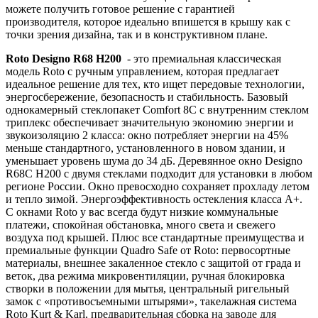
можете получить готовое решение с гарантией
производителя, которое идеально впишется в крышу как с
точки зрения дизайна, так и в конструктивном плане.
Roto Designo R68 H200
- это премиальная классическая
модель Roto с ручным управлением, которая предлагает
идеальное решение для тех, кто ищет передовые технологии,
энергосбережение, безопасность и стабильность. Базовый
однокамерный стеклопакет Comfort 8C с внутренним стеклом
триплекс обеспечивает значительную экономию энергии и
звукоизоляцию 2 класса: окно потребляет энергии на 45%
меньше стандартного, установленного в новом здании, и
уменьшает уровень шума до 34 дБ. Деревянное окно Designo
R68С H200 с двумя стеклами подходит для установки в любом
регионе России. Окно превосходно сохраняет прохладу летом
и тепло зимой. Энергоэффективность остекления класса A+.
С окнами Roto у вас всегда будут низкие коммунальные
платежи, спокойная обстановка, много света и свежего
воздуха под крышей. Плюс все стандартные преимущества и
премиальные функции Quadro Safe от Roto: первосортные
материалы, внешнее закаленное стекло с защитой от града и
веток, два режима микровентиляции, ручная блокировка
створки в положении для мытья, центральный ригельный
замок с «противосъемными штырями», такелажная система
Roto Kurt & Karl, предварительная сборка на заводе для