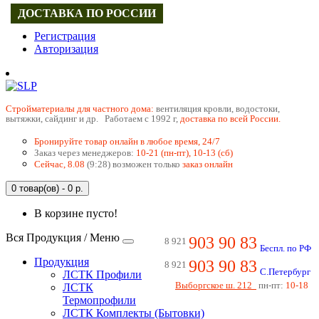
ДОСТАВКА ПО РОССИИ
Регистрация
Авторизация
Cтройматериалы для частного дома:
вентиляция кровли, водостоки,
вытяжки, сайдинг и др. Работаем с 1992 г,
доставка по всей России.
Бронируйте товар онлайн в любое время, 24/7
Заказ через менеджеров:
10-21 (пн-пт), 10-13 (сб)
Сейчас, 8.08
(9:28) возможен только
заказ онлайн
0 товар(ов) - 0 р.
В корзине пусто!
Вся Продукция / Меню
903 90 83
8 921
Беспл. по РФ
Продукция
903 90 83
8 921
С.Петербург
ЛСТК Профили
Выборгское ш. 212
пн-пт:
10-18
ЛСТК
Термопрофили
ЛСТК Комплекты (Бытовки)