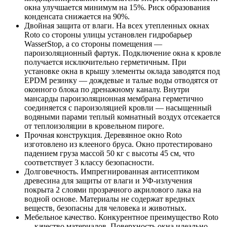
окна улучшается минимум на 15%. Риск образования
конденсата снижается на 90%.
Двойная защита от влаги. На всех утепленных окнах
Roto со стороны улицы установлен гидробарьер
WasserStop, а со стороны помещения —
пароизоляционный фартук. Подключение окна к кровле
получается исключительно герметичным. При
установке окна в крышу элементы оклада заводятся под
EPDM резинку — дождевые и талые воды отводятся от
оконного блока по дренажному каналу. Внутри
мансарды пароизоляционная мембрана герметично
соединяется с пароизоляцией кровли — насыщенный
водяными парами теплый комнатный воздух отсекается
от теплоизоляции в кровельном пироге.
Прочная конструкция. Деревянное окно Roto
изготовлено из клееного бруса. Окно протестировано
падением груза массой 50 кг с высоты 45 см, что
соответствует 3 классу безопасности.
Долговечность. Импрегнированная антисептиком
древесина для защиты от влаги и УФ-излучения
покрыта 2 слоями прозрачного акрилового лака на
водной основе. Материалы не содержат вредных
веществ, безопасны для человека и животных.
Мебельное качество. Конкурентное преимущество Roto
— качество материалов. Поверхность окна идеально