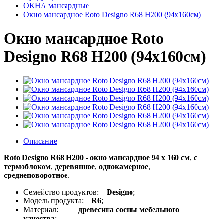
ОКНА мансардные
Окно мансардное Roto Designo R68 H200 (94x160см)
Окно мансардное Roto
Designo R68 H200 (94x160см)
Описание
Roto Designo R68 H200
-
окно мансардное 94 x 160 см
,
с
термоблоком
,
деревянное
,
однокамерное
,
среднеповоротное
.
Семейство продуктов:
Designo
;
Модель продукта:
R6
;
Материал:
древесина сосны мебельного
качества
;