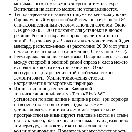
минимальными потерями в энергии и температуре.
Вентклапан на данную модель не устанавливается.
Теплосбережение и защита от шума на высоком уровне.
Однокамерный морозостойкий стеклопакет Comfort 8C
с низкоэмиссионным стеклом заполнен аргоном. Окно
Designo R68C H200 подходит для установки в любом
регионе России: сохраняет прохладу летом и тепло
зимой. Звукоизоляция 2 класса является достаточной для
мансард, расположенных на расстоянии 26-30 м от улиц
с малой интенсивностью движения (10-50 машин / час).
Регулировка окна после монтажа. Неодинаковые зазоры
между створкой и оконной рамой справа и слева можно
исправить ключом изнутри мансарды. Окна
конкурентов для решения этой проблемы нужно
демонтировать. Усилие торможения створки
настраивается в поворотных шарнирах.
Инновационное утепление. Заводской
теплоизоляционный контур Termo-Block WD
установлен по всей длине и ширине рамы. Три бордюра
из вспененного полиэтилена (два на раме + 1
устанавливается монтажником в межстрапильное
пространство) минимизируют тепловые мосты на стыке
окна с крышей, обеспечивают оптимальную домашнюю
температуру, снижают затраты на отопление и
кондиционирование. Показатель энергоэффективности