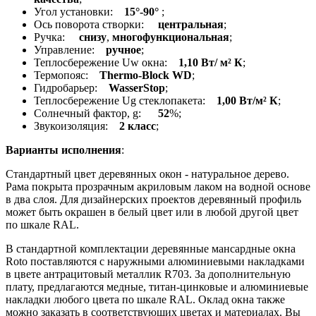
Угол установки:
15°-90°
;
Ось поворота створки:
центральная
;
Ручка:
снизу
,
многофункциональная
;
Управление:
ручное
;
Теплосбережение Uw окна:
1,10 Вт/ м² К
;
Термопояс:
Thermo-Block WD
;
Гидробарьер:
WasserStop
;
Теплосбережение Ug стеклопакета:
1,00 Вт/м² К
;
Солнечный фактор, g:
52
%;
Звукоизоляция:
2 класс
;
Варианты исполнения
:
Стандартный цвет деревянных окон - натуральное дерево.
Рама покрыта прозрачным акриловым лаком на водной основе
в два слоя. Для дизайнерских проектов деревянный профиль
может быть окрашен в белый цвет или в любой другой цвет
по шкале RAL.
В стандартной комплектации деревянные мансардные окна
Roto поставляются с наружными алюминиевыми накладками
в цвете антрацитовый металлик R703. За дополнительную
плату, предлагаются медные, титан-цинковые и алюминиевые
накладки любого цвета по шкале RAL. Оклад окна также
можно заказать в соответствующих цветах и материалах. Вы