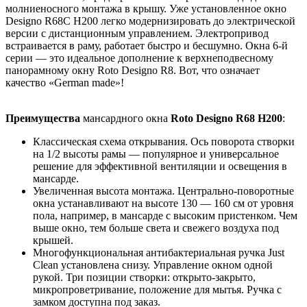
молниеносного монтажа в крышу. Уже установленное окно
Designo R68С H200 легко модернизировать до электрической
версии с дистанционным управлением. Электропривод
встраивается в раму, работает быстро и бесшумно. Окна 6-й
серии — это идеальное дополнение к верхнеподвесному
панорамному окну Roto Designo R8. Вот, что означает
качество «German made»!
Преимущества
мансардного окна
Roto Designo R68 H200
:
Классическая схема открывания. Ось поворота створки
на 1/2 высоты рамы — популярное и универсальное
решение для эффективной вентиляции и освещения в
мансарде.
Увеличенная высота монтажа. Центрально-поворотные
окна устанавливают на высоте 130 — 160 см от уровня
пола, например, в мансарде с высоким пристенком. Чем
выше окно, тем больше света и свежего воздуха под
крышей.
Многофункциональная антибактериальная ручка Just
Clean установлена снизу. Управление окном одной
рукой. Три позиции створки: открыто-закрыто,
микропроветривание, положение для мытья. Ручка с
замком доступна под заказ.