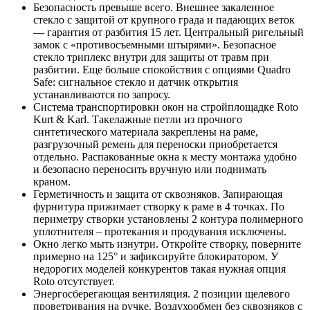
Безопасность превыше всего. Внешнее закаленное
стекло с защитой от крупного града и падающих веток
— гарантия от разбития 15 лет. Центральный ригельный
замок с «противосъемными штырями». Безопасное
стекло триплекс внутри для защиты от травм при
разбитии. Еще больше спокойствия с опциями Quadro
Safe: сигнальное стекло и датчик открытия
устанавливаются по запросу.
Система транспортировки окон на стройплощадке Roto
Kurt & Karl. Такелажные петли из прочного
синтетического материала закреплены на раме,
разгрузочный ремень для переноски приобретается
отдельно. Распакованные окна к месту монтажа удобно
и безопасно переносить вручную или поднимать
краном.
Герметичность и защита от сквозняков. Запирающая
фурнитура прижимает створку к раме в 4 точках. По
периметру створки установлены 2 контура полимерного
уплотнителя – протекания и продувания исключены.
Окно легко мыть изнутри. Откройте створку, поверните
примерно на 125° и зафиксируйте блокиратором. У
недорогих моделей конкурентов такая нужная опция
Roto отсутствует.
Энергосберегающая вентиляция. 2 позиции щелевого
проветривания на ручке. Воздухообмен без сквозняков с