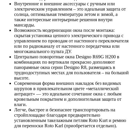
Внутренние и внешние аксессуары с ручным или
электрическим управлением – это идеальная защита от
солнца, оптимальная температура летом и зимой, а
также интересные интерьерные решения внутри
мансарды.
Возможность модернизации окна после монтажа:
скрытая установка цепного электрического привода с
управлением по проводам от настенного переключателя
или по радиоканалу от настенного передатчика или
многоканального пульта ДУ.
Центрально поворотные окна Designo R69G H200 в
комбинациях по вертикали прекрасно дополняют
панорамные окна серии Designo R8, размещаясь в
труднодоступных местах для пользователя – на большой
высоте.
Современная форма внешних накладок без видимых
шурупов в привлекательном цвете «металлический
антрацит» — это идеальное сочетание окна с любым
кровельным покрытием и дополнительная защита от
влаги.
Легче, быстрее и безопаснее транспортировать на
стройплощадке благодаря предварительно
установленным такелажным петлям Roto Kurt и ремню
для переноски Roto Karl (приобретается отдельно).