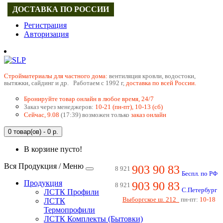
ДОСТАВКА ПО РОССИИ
Регистрация
Авторизация
Cтройматериалы для частного дома:
вентиляция кровли, водостоки,
вытяжки, сайдинг и др. Работаем с 1992 г,
доставка по всей России.
Бронируйте товар онлайн в любое время, 24/7
Заказ через менеджеров:
10-21 (пн-пт), 10-13 (сб)
Сейчас, 9.08
(17:39) возможен только
заказ онлайн
0 товар(ов) - 0 р.
В корзине пусто!
Вся Продукция / Меню
903 90 83
8 921
Беспл. по РФ
Продукция
903 90 83
8 921
С.Петербург
ЛСТК Профили
Выборгское ш. 212
пн-пт:
10-18
ЛСТК
Термопрофили
ЛСТК Комплекты (Бытовки)