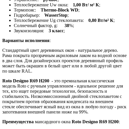
Теплосбережение Uw окна:
1,00 Вт/ м² К
;
Термопояс:
Thermo-Block WD
;
Гидробарьер:
WasserStop
;
Теплосбережение Ug стеклопакета:
0,80 Вт/м² К
;
Солнечный фактор, g:
38
%;
Звукоизоляция:
3 класс
;
Варианты исполнения
:
Стандартный цвет деревянных окон - натуральное дерево.
Рама покрыта прозрачным акриловым лаком на водной основе
в два слоя. Для дизайнерских проектов деревянный профиль
может быть окрашен в белый цвет или в любой другой цвет
по шкале RAL.
Roto Designo R69 H200
- это премиальная классическая
модель Roto с ручным управлением - идеальное решение для
тех, кто ищет передовые технологии, безопасность и
стабильность. Низкоэмиссионный двойной стеклопакетом с
покрытием против образования конденсата на внешнем
стекле обеспечивает ясный вид из окна в любую погоду - риск
запотевания внешней панели ниже на 99%.
Преимущества
мансардного окна
Roto Designo R69 H200
: