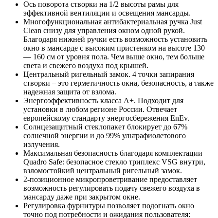
Ось поворота створки на 1/2 высоты рамы для
эффективной вентиляции и освещения мансарды.
Многофункциональная антибактериальная ручка Just
Clean снизу для управления окном одной рукой.
Благодаря нижней ручки есть возможность установить
окно в мансарде с высоким пристенком на высоте 130
— 160 см от уровня пола. Чем выше окно, тем больше
света и свежего воздуха под крышей.
Центральный ригельный замок. 4 точки запирания
створки – это герметичность окна, безопасность, а также
надежная защита от взлома.
Энергоэффективность класса А+. Подходит для
установки в любом регионе России. Отвечает
европейскому стандарту энергосбережения EnEv.
Солнцезащитный стеклопакет блокирует до 67%
солнечной энергии и до 99% ультрафиолетового
излучения.
Максимальная безопасность благодаря комплектации
Quadro Safe: безопасное стекло триплекс VSG внутри,
взломостойкий центральный ригельный замок.
2-позиционное микропроветривание предоставляет
возможность регулировать подачу свежего воздуха в
мансарду даже при закрытом окне.
Регулировка фурнитуры позволяет подогнать окно
точно под потребности и ожидания пользователя: