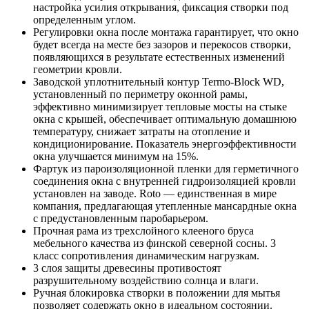
настройка усилия открывания, фиксация створки под
определенным углом.
Регулировки окна после монтажа гарантирует, что окно
будет всегда на месте без зазоров и перекосов створки,
появляющихся в результате естественных изменений
геометрии кровли.
Заводской уплотнительный контур Termo-Block WD,
установленный по периметру оконной рамы,
эффективно минимизирует тепловые мосты на стыке
окна с крышей, обеспечивает оптимальную домашнюю
температуру, снижает затраты на отопление и
кондиционирование. Показатель энергоэффективности
окна улучшается минимум на 15%.
Фартук из пароизоляционной пленки для герметичного
соединения окна с внутренней гидроизоляцией кровли
установлен на заводе. Roto — единственная в мире
компания, предлагающая утепленные мансардные окна
с предустановленным паробарьером.
Прочная рама из трехслойного клееного бруса
мебельного качества из финской северной сосны. 3
класс сопротивления динамическим нагрузкам.
3 слоя защиты древесины противостоят
разрушительному воздействию солнца и влаги.
Ручная блокировка створки в положении для мытья
позволяет содержать окно в идеальном состоянии.