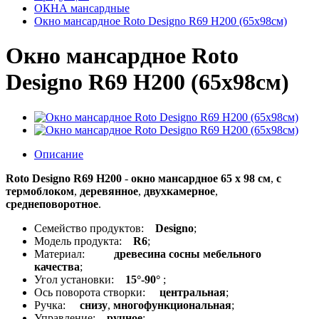
ОКНА мансардные
Окно мансардное Roto Designo R69 H200 (65x98см)
Окно мансардное Roto
Designo R69 H200 (65x98см)
Описание
Roto Designo R69 H200
-
окно мансардное 65 x 98 см
,
с
термоблоком
,
деревянное
,
двухкамерное
,
среднеповоротное
.
Семейство продуктов:
Designo
;
Модель продукта:
R6
;
Материал:
древесина сосны мебельного
качества
;
Угол установки:
15°-90°
;
Ось поворота створки:
центральная
;
Ручка:
снизу
,
многофункциональная
;
Управление:
ручное
;