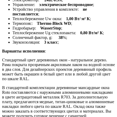
Управление:
электрическое беспроводное
;
Устройство управления в комплекте:
не
поставляется
;
Теплосбережение Uw окна:
1,00 Вт/ м² К
;
Термопояс:
Thermo-Block WD
;
Гидробарьер:
WasserStop
;
Теплосбережение Ug стеклопакета:
0,80 Вт/м² К
;
Солнечный фактор, g:
38
%;
Звукоизоляция:
3 класс
;
Варианты исполнения
:
Стандартный цвет деревянных окон - натуральное дерево.
Рама покрыта прозрачным акриловым лаком на водной основе
в два слоя. Для дизайнерских проектов деревянный профиль
может быть окрашен в белый цвет или в любой другой цвет
по шкале RAL.
В стандартной комплектации деревянные мансардные окна
Roto поставляются с наружными алюминиевыми накладками
в цвете антрацитовый металлик R703. За дополнительную
плату, предлагаются медные, титан-цинковые и алюминиевые
накладки любого цвета по шкале RAL. Оклад окна также
можно заказать в соответствующих цветах и материалах. Вы
можете получить готовое решение с гарантией