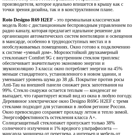
производителя, которое идеально впишется в крышу как с
точки зрения дизайна, так и в конструктивном плане.
Roto Designo R69 H2EF
- это премиальная классическая
модель Roto с дистанционным беспроводным управлением по
радио каналу, которая предлагает идеальное решение для
организации автоматических систем вентиляции и освещения
в мансарде, особенно в труднодоступных местах и в
необслуживаемых помещениях. Окно готово к подключению
к системе «умный дом». Морозостойкий двухкамерный
стеклопакет Comfort 9G с внутренним стеклом триплекс
обеспечивает значительную экономию энергии и
звукоизоляцию 3 класса: окно потребляет энергии на 45%
меньше стандартного, установленного в новом здании, и
уменьшает уровень шума до 38 дБ. Покрытие против росы
Anti-Tau на внешней панели снижает риск запотевания на
99%. Стекло снаружи остается теплым — конденсат не
выпадает, что гарантирует ясный вид из окна в любую погоду.
Деревянное электрическое окно Designo R69G H2EF с тремя
стеклами подходит для установки в любом регионе России.
Окно превосходно сохраняет прохладу летом и тепло зимой.
Энергоэффективность остекления класса A+.
Солнцезащитный стеклопакет пропускает только 38%
солнечного излучения и 1% вредного ультрафиолета —
мансарда защищена от перегрева, а интерьер и мебель от