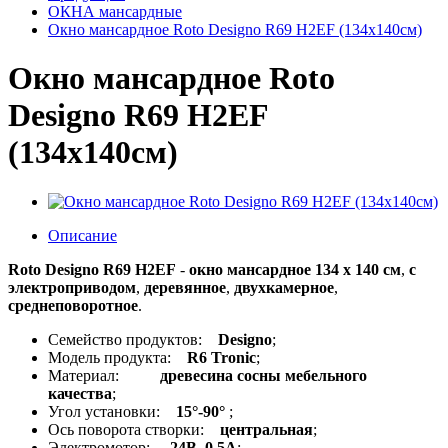
ОКНА мансардные
Окно мансардное Roto Designo R69 H2EF (134x140см)
Окно мансардное Roto
Designo R69 H2EF
(134x140см)
Описание
Roto Designo R69 H2EF
-
окно мансардное 134 x 140 см
,
с
электроприводом
,
деревянное
,
двухкамерное
,
среднеповоротное
.
Семейство продуктов:
Designo
;
Модель продукта:
R6 Tronic
;
Материал:
древесина сосны мебельного
качества
;
Угол установки:
15°-90°
;
Ось поворота створки:
центральная
;
Электромотор:
24В, 0.5А
;