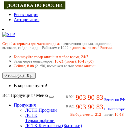
ДОСТАВКА ПО РОССИИ
Регистрация
Авторизация
Cтройматериалы для частного дома:
вентиляция кровли, водостоки,
вытяжки, сайдинг и др. Работаем с 1992 г,
доставка по всей России.
Бронируйте товар онлайн в любое время, 24/7
Заказ через менеджеров:
10-21 (пн-пт), 10-13 (сб)
Сейчас, 8.08
(21:50) возможен только
заказ онлайн
0 товар(ов) - 0 р.
В корзине пусто!
Вся Продукция / Меню
903 90 83
8 921
Беспл. по РФ
Продукция
903 90 83
8 921
С.Петербург
ЛСТК Профили
Выборгское ш. 212
пн-пт:
10-18
ЛСТК
Термопрофили
ЛСТК Комплекты (Бытовки)