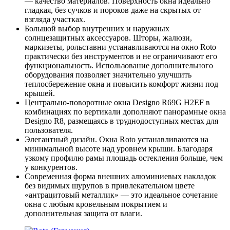
— качество материалов. Поверхность окна идеально
гладкая, без сучков и пороков даже на скрытых от
взгляда участках.
Большой выбор внутренних и наружных
солнцезащитных аксессуаров. Шторы, жалюзи,
маркизеты, рольставни устанавливаются на окно Roto
практически без инструментов и не ограничивают его
функциональность. Использование дополнительного
оборудования позволяет значительно улучшить
теплосбережение окна и повысить комфорт жизни под
крышей.
Центрально-поворотные окна Designo R69G H2EF в
комбинациях по вертикали дополняют панорамные окна
Designo R8, размещаясь в труднодоступных местах для
пользователя.
Элегантный дизайн. Окна Roto устанавливаются на
минимальной высоте над уровнем крыши. Благодаря
узкому профилю рамы площадь остекления больше, чем
у конкурентов.
Современная форма внешних алюминиевых накладок
без видимых шурупов в привлекательном цвете
«антрацитовый металлик» — это идеальное сочетание
окна с любым кровельным покрытием и
дополнительная защита от влаги.