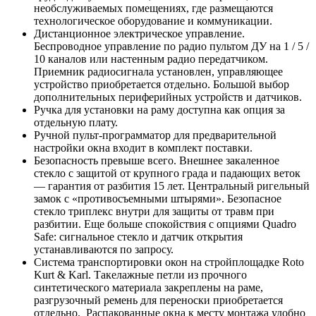
необслуживаемых помещениях, где размещаются
технологическое оборудование и коммуникации.
Дистанционное электрическое управление.
Беспроводное управление по радио пультом ДУ на 1 / 5 /
10 каналов или настенным радио передатчиком.
Приемник радиосигнала установлен, управляющее
устройство приобретается отдельно. Большой выбор
дополнительных периферийных устройств и датчиков.
Ручка для установки на раму доступна как опция за
отдельную плату.
Ручной пульт-программатор для предварительной
настройки окна входит в комплект поставки.
Безопасность превыше всего. Внешнее закаленное
стекло с защитой от крупного града и падающих веток
— гарантия от разбития 15 лет. Центральный ригельный
замок с «противосъемными штырями». Безопасное
стекло триплекс внутри для защиты от травм при
разбитии. Еще больше спокойствия с опциями Quadro
Safe: сигнальное стекло и датчик открытия
устанавливаются по запросу.
Система транспортировки окон на стройплощадке Roto
Kurt & Karl. Такелажные петли из прочного
синтетического материала закреплены на раме,
разгрузочный ремень для переноски приобретается
отдельно. Распакованные окна к месту монтажа удобно