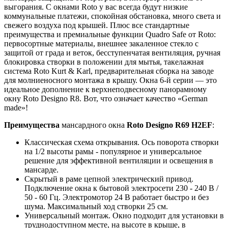
выгорания. С окнами Roto у вас всегда будут низкие
коммунальные платежи, спокойная обстановка, много света и
свежего воздуха под крышей. Плюс все стандартные
преимущества и премиальные функции Quadro Safe от Roto:
первосортные материалы, внешнее закаленное стекло с
защитой от града и веток, бесступенчатая вентиляция, ручная
блокировка створки в положении для мытья, такелажная
система Roto Kurt & Karl, предварительная сборка на заводе
для молниеносного монтажа в крышу. Окна 6-й серии — это
идеальное дополнение к верхнеподвесному панорамному
окну Roto Designo R8. Вот, что означает качество «German
made»!
Преимущества
мансардного окна
Roto Designo R69 H2EF
:
Классическая схема открывания. Ось поворота створки
на 1/2 высоты рамы - популярное и универсальное
решение для эффективной вентиляции и освещения в
мансарде.
Скрытый в раме цепной электрический привод.
Подключение окна к бытовой электросети 230 - 240 В /
50 - 60 Гц. Электромотор 24 В работает быстро и без
шума. Максимальный ход створки 25 см.
Универсальный монтаж. Окно подходит для установки в
труднодоступном месте, на высоте в крыше, в