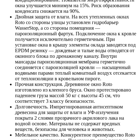
окна улучшается минимум на 15%. Риск образования
конденсата снижается на 90%.
Двойная защита от влаги. На всех утепленных окнах
Roto со стороны улицы установлен гидробарьер
WasserStop, а со стороны помещения —
пароизоляционный фартук. Подключение окна к кровле
получается исключительно герметичным. При
установке окна в крышу элементы оклада заводятся под
EPDM резинку — дождевые и талые воды отводятся от
оконного блока по дренажному каналу. Внутри
мансарды пароизоляционная мембрана герметично
соединяется с пароизоляцией кровли — насыщенный
водяными парами теплый комнатный воздух отсекается
от теплоизоляции в кровельном пироге.
Прочная конструкция. Деревянное окно Roto
изготовлено из клееного бруса. Окно протестировано
падением груза массой 50 кг с высоты 45 см, что
соответствует 3 классу безопасности.
Долговечность. Импрегнированная антисептиком
древесина для защиты от влаги и УФ-излучения
покрыта 2 слоями прозрачного акрилового лака на
водной основе. Материалы не содержат вредных
веществ, безопасны для человека и животных.
Мебельное качество. Конкурентное преимущество Roto