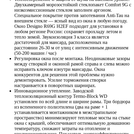
Двухкамерный морозостойкий стеклопакет Comfort 9G с
низкоэмиссионным стеклом заполнен аргоном.
Специальное покрытие против запотевания Anti-Tau на
внешнем стекле — ясный вид из окна в любую погоду.
Окно Designo R69G H2EF подходит для установки в
любом регионе России: сохраняет прохладу летом и
тепло зимой. Звукоизоляция 3 класса является
достаточной для мансард, расположенных на
расстоянии 26-30 м от улиц с интенсивным движением
(50-200 машин / час)
Регулировка окна после монтажа. Неодинаковые зазоры
между створкой и оконной рамой справа и слева можно
исправить ключом изнутри мансарды. Окна
конкурентов для решения этой проблемы нужно
демонтировать. Усилие торможения створки
настраивается в поворотных шарнирах.
Инновационное утепление. Заводской
теплоизоляционный контур Termo-Block WD
установлен по всей длине и ширине рамы. Три бордюра
из вспененного полиэтилена (два на раме + 1
устанавливается монтажником в межстрапильное
пространство) минимизируют тепловые мосты на стыке
окна с крышей, обеспечивают оптимальную домашнюю
температуру, снижают затраты на отопление и
кондиционирование. Показатель энергоэффективности