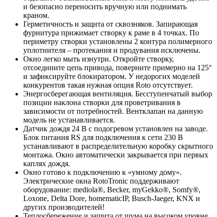
и безопасно переносить вручную или поднимать
краном.
Герметичность и защита от сквозняков. Запирающая
фурнитура прижимает створку к раме в 4 точках. По
периметру створки установлены 2 контура полимерного
уплотнителя – протекания и продувания исключены.
Окно легко мыть изнутри. Откройте створку,
отсоедините цепь привода, поверните примерно на 125°
и зафиксируйте блокиратором. У недорогих моделей
конкурентов такая нужная опция Roto отсутствует.
Энергосберегающая вентиляция. Бесступенчатый выбор
позиции наклона створки для проветривания в
зависимости от потребностей. Вентклапан на данную
модель не устанавливается.
Датчик дождя 24 В c подогревом установлен на заводе.
Блок питания RS для подключения к сети 230 В
устанавливают в распределительную коробку скрытного
монтажа. Окно автоматически закрывается при первых
каплях дождя.
Окно готово к подключению к «умному дому».
Электрические окна RotoTronic поддерживают
оборудование: mediola®, Becker, myGekko®, Somfy®,
Loxone, Delta Dore, homematicIP, Busch-Jaeger, KNX и
других производителей!
Теплосбережение и защита от шума на высоком уровне.