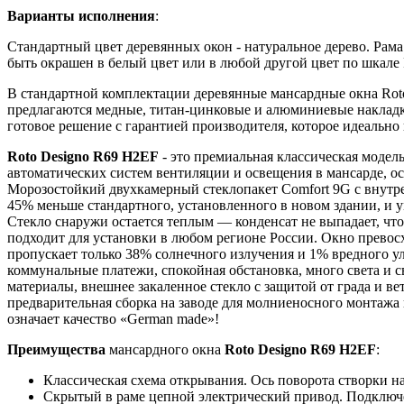
Варианты исполнения
:
Стандартный цвет деревянных окон - натуральное дерево. Рам
быть окрашен в белый цвет или в любой другой цвет по шкал
В стандартной комплектации деревянные мансардные окна Rot
предлагаются медные, титан-цинковые и алюминиевые накладк
готовое решение с гарантией производителя, которое идеально
Roto Designo R69 H2EF
- это премиальная классическая модел
автоматических систем вентиляции и освещения в мансарде, 
Морозостойкий двухкамерный стеклопакет Comfort 9G с внутре
45% меньше стандартного, установленного в новом здании, и 
Стекло снаружи остается теплым — конденсат не выпадает, что
подходит для установки в любом регионе России. Окно превос
пропускает только 38% солнечного излучения и 1% вредного ул
коммунальные платежи, спокойная обстановка, много света и 
материалы, внешнее закаленное стекло с защитой от града и ве
предварительная сборка на заводе для молниеносного монтажа 
означает качество «German made»!
Преимущества
мансардного окна
Roto Designo R69 H2EF
:
Классическая схема открывания. Ось поворота створки н
Скрытый в раме цепной электрический привод. Подключени