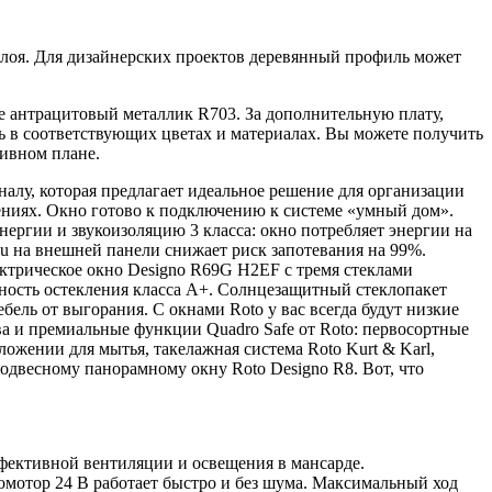
слоя. Для дизайнерских проектов деревянный профиль может
 антрацитовый металлик R703. За дополнительную плату,
 в соответствующих цветах и материалах. Вы можете получить
тивном плане.
алу, которая предлагает идеальное решение для организации
ениях. Окно готово к подключению к системе «умный дом».
ергии и звукоизоляцию 3 класса: окно потребляет энергии на
u на внешней панели снижает риск запотевания на 99%.
ектрическое окно Designo R69G H2EF с тремя стеклами
вность остекления класса A+. Солнцезащитный стеклопакет
ель от выгорания. С окнами Roto у вас всегда будут низкие
а и премиальные функции Quadro Safe от Roto: первосортные
ложении для мытья, такелажная система Roto Kurt & Karl,
одвесному панорамному окну Roto Designo R8. Вот, что
ффективной вентиляции и освещения в мансарде.
ромотор 24 В работает быстро и без шума. Максимальный ход