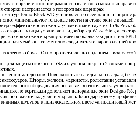
между створкой и оконной рамой справа и слева можно исправит
я створки настраивается в поворотных шарнирах.
 контур Termo-Block WD установлен по всей длине и ширине рам
анство) минимизируют тепловые мосты на стыке окна с крышей
 энергоэффективности окна улучшается минимум на 15%. Риск об
to со стороны улицы установлен гидробарьер WasserStop, а со 
При установке окна в крышу элементы оклада заводятся под EPD
ляционная мембрана герметично соединяется с пароизоляцией
.
из клееного бруса. Окно протестировано падением груза массой 5
а для защиты от влаги и УФ-излучения покрыта 2 слоями прозр
ивотных.
ачество материалов. Поверхность окна идеально гладкая, без су
ксессуаров. Шторы, жалюзи, маркизеты, рольставни устанавлив
олнительного оборудования позволяет значительно улучшить т
нациях по вертикали дополняют панорамные окна Designo R8, р
мальной высоте над уровнем крыши. Благодаря узкому профилю 
видимых шурупов в привлекательном цвете «антрацитовый мет