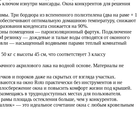
ь ключом изнутри мансарды. Окна конкурентов для решения
ы. Три бордюра из вспененного полиэтилена (два на раме + 1
, обеспечивают оптимальную домашнюю температуру, снижают
разования конденсата снижается на 90%.
стороны помещения — пароизоляционный фартук. Подключение
M резинку — дождевые и талые воды отводятся от оконного
 кровли — насыщенный водяными парами теплый комнатный
0 кг с высоты 45 см, что соответствует 3 классу
ачного акрилового лака на водной основе. Материалы не
чков и пороков даже на скрытых от взгляда участках.
аются на окно Roto практически без инструментов и не
еплосбережение окна и повысить комфорт жизни под крышей.
азмещаясь в труднодоступных местах для пользователя.
рамы площадь остекления больше, чем у конкурентов.
аллик» — это идеальное сочетание окна с любым кровельным