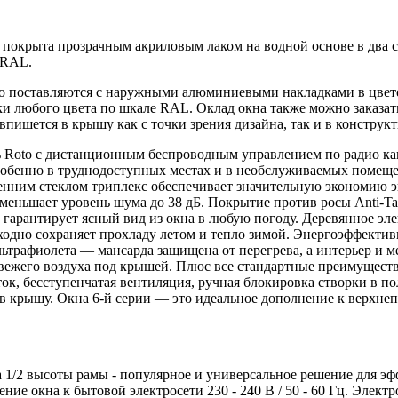
а покрыта прозрачным акриловым лаком на водной основе в два 
е RAL.
o поставляются с наружными алюминиевыми накладками в цвете
и любого цвета по шкале RAL. Оклад окна также можно заказать
 впишется в крышу как с точки зрения дизайна, так и в конструк
ь Roto с дистанционным беспроводным управлением по радио кан
особенно в труднодоступных местах и в необслуживаемых помещ
нним стеклом триплекс обеспечивает значительную экономию эн
уменьшает уровень шума до 38 дБ. Покрытие против росы Anti-Ta
 гарантирует ясный вид из окна в любую погоду. Деревянное эл
ходно сохраняет прохладу летом и тепло зимой. Энергоэффекти
ьтрафиолета — мансарда защищена от перегрева, а интерьер и меб
свежего воздуха под крышей. Плюс все стандартные преимуществ
ток, бесступенчатая вентиляция, ручная блокировка створки в по
в крышу. Окна 6-й серии — это идеальное дополнение к верхнеп
а 1/2 высоты рамы - популярное и универсальное решение для э
е окна к бытовой электросети 230 - 240 В / 50 - 60 Гц. Элект