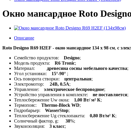
Окно мансардное Roto Design
Описание
Roto Designo R69 H2EF
-
окно мансардное 134 x 98 см
,
с эле
Семейство продуктов:
Designo
;
Модель продукта:
R6 Tronic
;
Материал:
древесина сосны мебельного качества
;
Угол установки:
15°-90°
;
Ось поворота створки:
центральная
;
Электромотор:
24В, 0.5А
;
Управление:
электрическое беспроводное
;
Устройство управления в комплекте:
не поставляется
;
Теплосбережение Uw окна:
1,00 Вт/ м² К
;
Термопояс:
Thermo-Block WD
;
Гидробарьер:
WasserStop
;
Теплосбережение Ug стеклопакета:
0,80 Вт/м² К
;
Солнечный фактор, g:
38
%;
Звукоизоляция:
3 класс
;