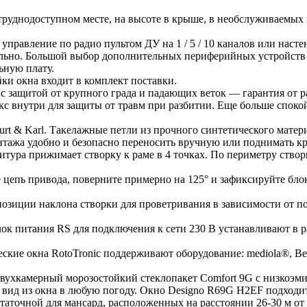
труднодоступном месте, на высоте в крыше, в необслуживаемых 
управление по радио пультом ДУ на 1 / 5 / 10 каналов или нас
ельно. Большой выбор дополнительных периферийных устройств
льную плату.
ки окна входит в комплект поставки.
 с защитой от крупного града и падающих веток — гарантия от р
 внутри для защиты от травм при разбитии. Еще больше спокойс
rt & Karl. Такелажные петли из прочного синтетического матери
онтажа удобно и безопасно переносить вручную или поднимать к
итура прижимает створку к раме в 4 точках. По периметру ство
е цепь привода, поверните примерно на 125° и зафиксируйте бл
озиции наклона створки для проветривания в зависимости от по
Блок питания RS для подключения к сети 230 В устанавливают в
кие окна RotoTronic поддерживают оборудование: mediola®, Beck
Двухкамерный морозостойкий стеклопакет Comfort 9G с низкоэ
 вид из окна в любую погоду. Окно Designo R69G H2EF подходит
остаточной для мансард, расположенных на расстоянии 26-30 м о