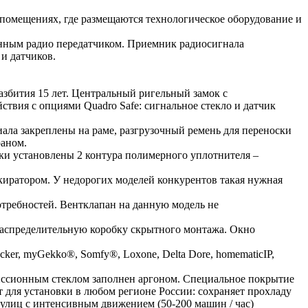
помещениях, где размещаются технологическое оборудование и
тенным радио передатчиком. Приемник радиосигнала
 и датчиков.
азбития 15 лет. Центральный ригельный замок с
твия с опциями Quadro Safe: сигнальное стекло и датчик
ала закреплены на раме, разгрузочный ремень для переноски
раном.
рки установлены 2 контура полимерного уплотнителя –
окиратором. У недорогих моделей конкурентов такая нужная
требностей. Вентклапан на данную модель не
 распределительную коробку скрытного монтажа. Окно
er, myGekko®, Somfy®, Loxone, Delta Dore, homematicIP,
миссионным стеклом заполнен аргоном. Специальное покрытие
 для установки в любом регионе России: сохраняет прохладу
т улиц с интенсивным движением (50-200 машин / час)