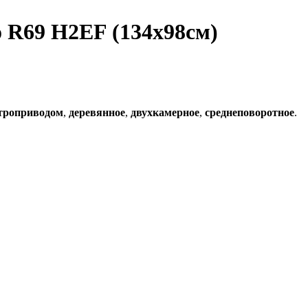
o R69 H2EF (134x98см)
ктроприводом
,
деревянное
,
двухкамерное
,
среднеповоротное
.