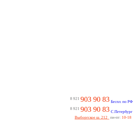
903 90 83
8 921
Беспл. по РФ
903 90 83
8 921
С.Петербург
Выборгское ш. 212
пн-пт:
10-18