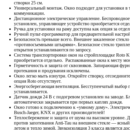
створки 25 см.
Универсальный монтаж. Окно подходит для установки в 
коммуникации.
Дистанционное электрическое управление. Беспроводное 
установлен, управляющее устройство приобретается отд
Ручка для установки на раму доступна как опция за отде
Ручной пульт-программатор для предварительной настрой
Безопасность превыше всего. Внешнее закаленное стекло
«противосъемными штырями». Безопасное стекло триплекс
открытия устанавливаются по запросу.
Система транспортировки окон на стройплощадке Roto Ku
приобретается отдельно. Распакованные окна к месту м
Герметичность и защита от сквозняков. Запирающая фурн
протекания и продувания исключены.
Окно легко мыть изнутри. Откройте створку, отсоединит
опция Roto отсутствует.
Энергосберегающая вентиляция. Бесступенчатый выбор п
устанавливается.
Датчик дождя 24 В c подогревом установлен на заводе. 
автоматически закрывается при первых каплях дождя.
Окно готово к подключению к «умному дому». Электричес
Busch-Jaeger, KNX и других производителей!
Теплосбережение и защита от шума на высоком уровне. 
против запотевания Anti-Tau на внешнем стекле — ясный
летом и тепло зимой. Звукоизоляция 3 класса является д