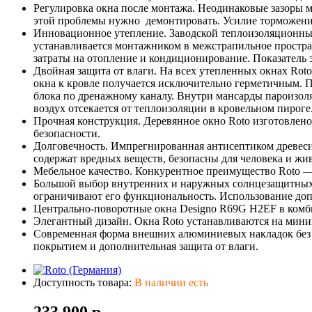
Регулировка окна после монтажа. Неодинаковые зазоры 
этой проблемы нужно демонтировать. Усилие торможени
Инновационное утепление. Заводской теплоизоляционный
устанавливается монтажником в межстрапильное простр
затраты на отопление и кондиционирование. Показатель
Двойная защита от влаги. На всех утепленных окнах Ro
окна к кровле получается исключительно герметичным. 
блока по дренажному каналу. Внутри мансарды пароизо
воздух отсекается от теплоизоляции в кровельном пироге
Прочная конструкция. Деревянное окно Roto изготовлено 
безопасности.
Долговечность. Импрегнированная антисептиком древесин
содержат вредных веществ, безопасны для человека и ж
Мебельное качество. Конкурентное преимущество Roto — к
Большой выбор внутренних и наружных солнцезащитных а
ограничивают его функциональность. Использование доп
Центрально-поворотные окна Designo R69G H2EF в комби
Элегантный дизайн. Окна Roto устанавливаются на мини
Современная форма внешних алюминиевых накладок без 
покрытием и дополнительная защита от влаги.
Доступность товара:
В наличии есть
233 900 р.