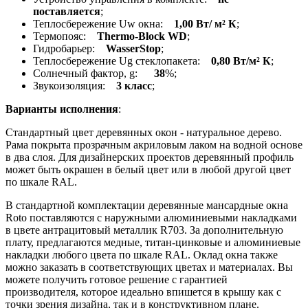
поставляется
;
Теплосбережение Uw окна:
1,00 Вт/ м² К
;
Термопояс:
Thermo-Block WD
;
Гидробарьер:
WasserStop
;
Теплосбережение Ug стеклопакета:
0,80 Вт/м² К
;
Солнечный фактор, g:
38
%;
Звукоизоляция:
3 класс
;
Варианты исполнения
:
Стандартный цвет деревянных окон - натуральное дерево.
Рама покрыта прозрачным акриловым лаком на водной основе
в два слоя. Для дизайнерских проектов деревянный профиль
может быть окрашен в белый цвет или в любой другой цвет
по шкале RAL.
В стандартной комплектации деревянные мансардные окна
Roto поставляются с наружными алюминиевыми накладками
в цвете антрацитовый металлик R703. За дополнительную
плату, предлагаются медные, титан-цинковые и алюминиевые
накладки любого цвета по шкале RAL. Оклад окна также
можно заказать в соответствующих цветах и материалах. Вы
можете получить готовое решение с гарантией
производителя, которое идеально впишется в крышу как с
точки зрения дизайна, так и в конструктивном плане.