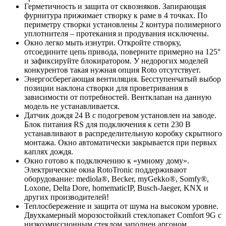
Герметичность и защита от сквозняков. Запирающая
фурнитура прижимает створку к раме в 4 точках. По
периметру створки установлены 2 контура полимерного
уплотнителя – протекания и продувания исключены.
Окно легко мыть изнутри. Откройте створку,
отсоедините цепь привода, поверните примерно на 125°
и зафиксируйте блокиратором. У недорогих моделей
конкурентов такая нужная опция Roto отсутствует.
Энергосберегающая вентиляция. Бесступенчатый выбор
позиции наклона створки для проветривания в
зависимости от потребностей. Вентклапан на данную
модель не устанавливается.
Датчик дождя 24 В c подогревом установлен на заводе.
Блок питания RS для подключения к сети 230 В
устанавливают в распределительную коробку скрытного
монтажа. Окно автоматически закрывается при первых
каплях дождя.
Окно готово к подключению к «умному дому».
Электрические окна RotoTronic поддерживают
оборудование: mediola®, Becker, myGekko®, Somfy®,
Loxone, Delta Dore, homematicIP, Busch-Jaeger, KNX и
других производителей!
Теплосбережение и защита от шума на высоком уровне.
Двухкамерный морозостойкий стеклопакет Comfort 9G с
низкоэмиссионным стеклом заполнен аргоном.