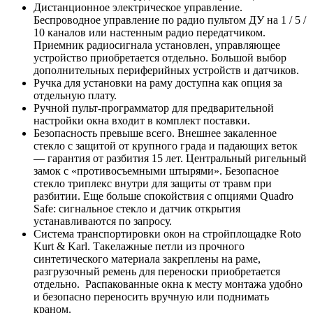
Дистанционное электрическое управление.
Беспроводное управление по радио пультом ДУ на 1 / 5 /
10 каналов или настенным радио передатчиком.
Приемник радиосигнала установлен, управляющее
устройство приобретается отдельно. Большой выбор
дополнительных периферийных устройств и датчиков.
Ручка для установки на раму доступна как опция за
отдельную плату.
Ручной пульт-программатор для предварительной
настройки окна входит в комплект поставки.
Безопасность превыше всего. Внешнее закаленное
стекло с защитой от крупного града и падающих веток
— гарантия от разбития 15 лет. Центральный ригельный
замок с «противосъемными штырями». Безопасное
стекло триплекс внутри для защиты от травм при
разбитии. Еще больше спокойствия с опциями Quadro
Safe: сигнальное стекло и датчик открытия
устанавливаются по запросу.
Система транспортировки окон на стройплощадке Roto
Kurt & Karl. Такелажные петли из прочного
синтетического материала закреплены на раме,
разгрузочный ремень для переноски приобретается
отдельно. Распакованные окна к месту монтажа удобно
и безопасно переносить вручную или поднимать
краном.