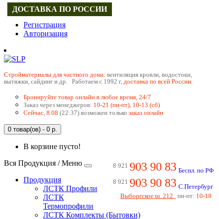
ДОСТАВКА ПО РОССИИ
Регистрация
Авторизация
Cтройматериалы для частного дома:
вентиляция кровли, водостоки,
вытяжки, сайдинг и др. Работаем с 1992 г,
доставка по всей России.
Бронируйте товар онлайн в любое время, 24/7
Заказ через менеджеров:
10-21 (пн-пт), 10-13 (сб)
Сейчас, 8.08
(22:37) возможен только
заказ онлайн
0 товар(ов) - 0 р.
В корзине пусто!
Вся Продукция / Меню
903 90 83
8 921
Беспл. по РФ
Продукция
903 90 83
8 921
С.Петербург
ЛСТК Профили
Выборгское ш. 212
пн-пт:
10-18
ЛСТК
Термопрофили
ЛСТК Комплекты (Бытовки)