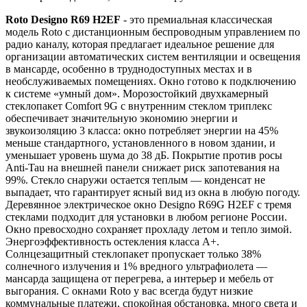
Roto Designo R69 H2EF
- это премиальная классическая
модель Roto с дистанционным беспроводным управлением по
радио каналу, которая предлагает идеальное решение для
организации автоматических систем вентиляции и освещения
в мансарде, особенно в труднодоступных местах и в
необслуживаемых помещениях. Окно готово к подключению
к системе «умный дом». Морозостойкий двухкамерный
стеклопакет Comfort 9G с внутренним стеклом триплекс
обеспечивает значительную экономию энергии и
звукоизоляцию 3 класса: окно потребляет энергии на 45%
меньше стандартного, установленного в новом здании, и
уменьшает уровень шума до 38 дБ. Покрытие против росы
Anti-Tau на внешней панели снижает риск запотевания на
99%. Стекло снаружи остается теплым — конденсат не
выпадает, что гарантирует ясный вид из окна в любую погоду.
Деревянное электрическое окно Designo R69G H2EF с тремя
стеклами подходит для установки в любом регионе России.
Окно превосходно сохраняет прохладу летом и тепло зимой.
Энергоэффективность остекления класса A+.
Солнцезащитный стеклопакет пропускает только 38%
солнечного излучения и 1% вредного ультрафиолета —
мансарда защищена от перегрева, а интерьер и мебель от
выгорания. С окнами Roto у вас всегда будут низкие
коммунальные платежи, спокойная обстановка, много света и