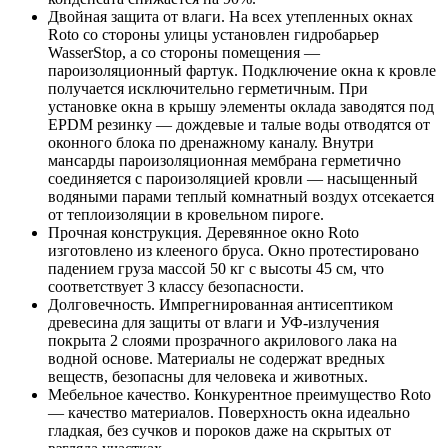
Двойная защита от влаги. На всех утепленных окнах
Roto со стороны улицы установлен гидробарьер
WasserStop, а со стороны помещения —
пароизоляционный фартук. Подключение окна к кровле
получается исключительно герметичным. При
установке окна в крышу элементы оклада заводятся под
EPDM резинку — дождевые и талые воды отводятся от
оконного блока по дренажному каналу. Внутри
мансарды пароизоляционная мембрана герметично
соединяется с пароизоляцией кровли — насыщенный
водяными парами теплый комнатный воздух отсекается
от теплоизоляции в кровельном пироге.
Прочная конструкция. Деревянное окно Roto
изготовлено из клееного бруса. Окно протестировано
падением груза массой 50 кг с высоты 45 см, что
соответствует 3 классу безопасности.
Долговечность. Импрегнированная антисептиком
древесина для защиты от влаги и УФ-излучения
покрыта 2 слоями прозрачного акрилового лака на
водной основе. Материалы не содержат вредных
веществ, безопасны для человека и животных.
Мебельное качество. Конкурентное преимущество Roto
— качество материалов. Поверхность окна идеально
гладкая, без сучков и пороков даже на скрытых от