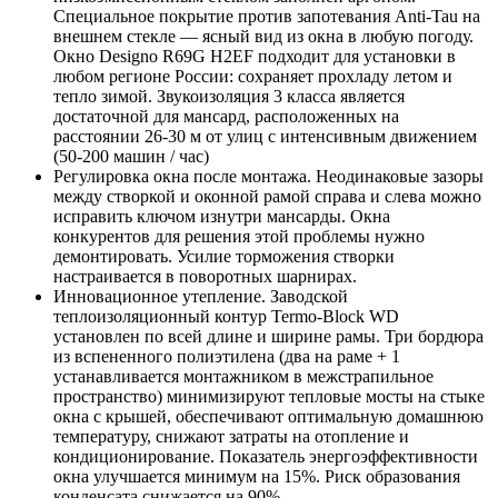
Специальное покрытие против запотевания Anti-Tau на
внешнем стекле — ясный вид из окна в любую погоду.
Окно Designo R69G H2EF подходит для установки в
любом регионе России: сохраняет прохладу летом и
тепло зимой. Звукоизоляция 3 класса является
достаточной для мансард, расположенных на
расстоянии 26-30 м от улиц с интенсивным движением
(50-200 машин / час)
Регулировка окна после монтажа. Неодинаковые зазоры
между створкой и оконной рамой справа и слева можно
исправить ключом изнутри мансарды. Окна
конкурентов для решения этой проблемы нужно
демонтировать. Усилие торможения створки
настраивается в поворотных шарнирах.
Инновационное утепление. Заводской
теплоизоляционный контур Termo-Block WD
установлен по всей длине и ширине рамы. Три бордюра
из вспененного полиэтилена (два на раме + 1
устанавливается монтажником в межстрапильное
пространство) минимизируют тепловые мосты на стыке
окна с крышей, обеспечивают оптимальную домашнюю
температуру, снижают затраты на отопление и
кондиционирование. Показатель энергоэффективности
окна улучшается минимум на 15%. Риск образования
конденсата снижается на 90%.