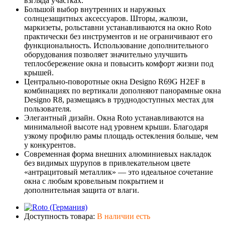
взгляда участках.
Большой выбор внутренних и наружных
солнцезащитных аксессуаров. Шторы, жалюзи,
маркизеты, рольставни устанавливаются на окно Roto
практически без инструментов и не ограничивают его
функциональность. Использование дополнительного
оборудования позволяет значительно улучшить
теплосбережение окна и повысить комфорт жизни под
крышей.
Центрально-поворотные окна Designo R69G H2EF в
комбинациях по вертикали дополняют панорамные окна
Designo R8, размещаясь в труднодоступных местах для
пользователя.
Элегантный дизайн. Окна Roto устанавливаются на
минимальной высоте над уровнем крыши. Благодаря
узкому профилю рамы площадь остекления больше, чем
у конкурентов.
Современная форма внешних алюминиевых накладок
без видимых шурупов в привлекательном цвете
«антрацитовый металлик» — это идеальное сочетание
окна с любым кровельным покрытием и
дополнительная защита от влаги.
Доступность товара:
В наличии есть