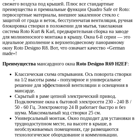
свежего воздуха под крышей. Плюс все стандартные
преимущества и премиальные функции Quadro Safe от Roto:
первосортные материалы, внешнее закаленное стекло с
защитой от града и веток, бесступенчатая вентиляция, ручная
блокировка створки в положении для мытья, такелажная
система Roto Kurt & Karl, предварительная сборка на заводе
для молниеносного монтажа в крышу. Окна 6-й серии — это
идеальное дополнение к верхнеподвесному панорамному
окну Roto Designo R8. Вот, что означает качество «German
made»!
Преимущества
мансардного окна
Roto Designo R69 H2EF
:
Классическая схема открывания. Ось поворота створки
на 1/2 высоты рамы - популярное и универсальное
решение для эффективной вентиляции и освещения в
мансарде.
Скрытый в раме цепной электрический привод.
Подключение окна к бытовой электросети 230 - 240 В /
50 - 60 Гц. Электромотор 24 В работает быстро и без
шума. Максимальный ход створки 25 см.
Универсальный монтаж. Окно подходит для установки в
труднодоступном месте, на высоте в крыше, в
необслуживаемых помещениях, где размещаются
технологическое оборудование и коммуникации.