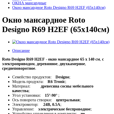
ОКНА мансардные
Окно мансардное Roto Designo R69 H2EF (65x140см)
Окно мансардное Roto
Designo R69 H2EF (65x140см)
Описание
Roto Designo R69 H2EF
-
окно мансардное 65 x 140 см
,
с
электроприводом
,
деревянное
,
двухкамерное
,
среднеповоротное
.
Семейство продуктов:
Designo
;
Модель продукта:
R6 Tronic
;
Материал:
древесина сосны мебельного
качества
;
Угол установки:
15°-90°
;
Ось поворота створки:
центральная
;
Электромотор:
24В, 0.5А
;
Управление:
электрическое беспроводное
;
Устройство управления в комплекте:
не