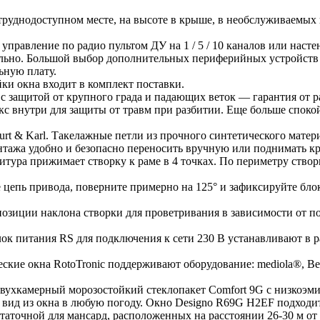
труднодоступном месте, на высоте в крыше, в необслуживаемых 
управление по радио пультом ДУ на 1 / 5 / 10 каналов или нас
ельно. Большой выбор дополнительных периферийных устройств
льную плату.
ки окна входит в комплект поставки.
 с защитой от крупного града и падающих веток — гарантия от р
 внутри для защиты от травм при разбитии. Еще больше спокойс
rt & Karl. Такелажные петли из прочного синтетического матери
онтажа удобно и безопасно переносить вручную или поднимать к
итура прижимает створку к раме в 4 точках. По периметру ство
е цепь привода, поверните примерно на 125° и зафиксируйте бл
озиции наклона створки для проветривания в зависимости от по
Блок питания RS для подключения к сети 230 В устанавливают в
кие окна RotoTronic поддерживают оборудование: mediola®, Beck
Двухкамерный морозостойкий стеклопакет Comfort 9G с низкоэ
 вид из окна в любую погоду. Окно Designo R69G H2EF подходит
остаточной для мансард, расположенных на расстоянии 26-30 м о