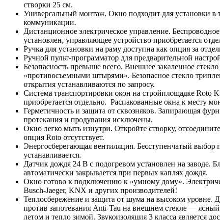
створки 25 см.
Универсальный монтаж. Окно подходит для установки в 
коммуникации.
Дистанционное электрическое управление. Беспроводное 
установлен, управляющее устройство приобретается отд
Ручка для установки на раму доступна как опция за отде
Ручной пульт-программатор для предварительной настрой
Безопасность превыше всего. Внешнее закаленное стекло
«противосъемными штырями». Безопасное стекло триплекс
открытия устанавливаются по запросу.
Система транспортировки окон на стройплощадке Roto Ku
приобретается отдельно. Распакованные окна к месту м
Герметичность и защита от сквозняков. Запирающая фурн
протекания и продувания исключены.
Окно легко мыть изнутри. Откройте створку, отсоединит
опция Roto отсутствует.
Энергосберегающая вентиляция. Бесступенчатый выбор п
устанавливается.
Датчик дождя 24 В c подогревом установлен на заводе. 
автоматически закрывается при первых каплях дождя.
Окно готово к подключению к «умному дому». Электричес
Busch-Jaeger, KNX и других производителей!
Теплосбережение и защита от шума на высоком уровне. 
против запотевания Anti-Tau на внешнем стекле — ясный
летом и тепло зимой. Звукоизоляция 3 класса является д