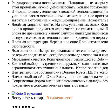
Регулировка окна после монтажа. Неодинаковые зазоры 
этой проблемы нужно демонтировать. Усилие торможени
Инновационное утепление. Заводской теплоизоляционный
устанавливается монтажником в межстрапильное простр
затраты на отопление и кондиционирование. Показатель
Двойная защита от влаги. На всех утепленных окнах Ro
окна к кровле получается исключительно герметичным. 
блока по дренажному каналу. Внутри мансарды пароизо
воздух отсекается от теплоизоляции в кровельном пироге
Прочная конструкция. Деревянное окно Roto изготовлено 
безопасности.
Долговечность. Импрегнированная антисептиком древесин
содержат вредных веществ, безопасны для человека и ж
Мебельное качество. Конкурентное преимущество Roto — к
Большой выбор внутренних и наружных солнцезащитных а
ограничивают его функциональность. Использование доп
Центрально-поворотные окна Designo R69G H2EF в комби
Элегантный дизайн. Окна Roto устанавливаются на мини
Современная форма внешних алюминиевых накладок без 
покрытием и дополнительная защита от влаги.
Доступность товара:
В наличии есть
203 800 р.