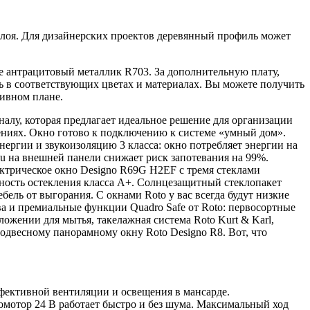
слоя. Для дизайнерских проектов деревянный профиль может
 антрацитовый металлик R703. За дополнительную плату,
 в соответствующих цветах и материалах. Вы можете получить
тивном плане.
алу, которая предлагает идеальное решение для организации
ениях. Окно готово к подключению к системе «умный дом».
ергии и звукоизоляцию 3 класса: окно потребляет энергии на
u на внешней панели снижает риск запотевания на 99%.
ектрическое окно Designo R69G H2EF с тремя стеклами
вность остекления класса A+. Солнцезащитный стеклопакет
ель от выгорания. С окнами Roto у вас всегда будут низкие
а и премиальные функции Quadro Safe от Roto: первосортные
ложении для мытья, такелажная система Roto Kurt & Karl,
одвесному панорамному окну Roto Designo R8. Вот, что
ффективной вентиляции и освещения в мансарде.
ромотор 24 В работает быстро и без шума. Максимальный ход