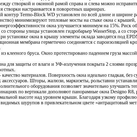
между створкой и оконной рамой справа и слева можно исправит
я створки настраивается в поворотных шарнирах.
 контур Termo-Block WD установлен по всей длине и ширине рам
анство) минимизируют тепловые мосты на стыке окна с крышей
 энергоэффективности окна улучшается минимум на 15%. Риск об
to со стороны улицы установлен гидробарьер WasserStop, а со 
При установке окна в крышу элементы оклада заводятся под EPD
ляционная мембрана герметично соединяется с пароизоляцией
.
из клееного бруса. Окно протестировано падением груза массой 5
а для защиты от влаги и УФ-излучения покрыта 2 слоями прозр
ивотных.
ачество материалов. Поверхность окна идеально гладкая, без су
ксессуаров. Шторы, жалюзи, маркизеты, рольставни устанавлив
олнительного оборудования позволяет значительно улучшить т
нациях по вертикали дополняют панорамные окна Designo R8, р
мальной высоте над уровнем крыши. Благодаря узкому профилю 
видимых шурупов в привлекательном цвете «антрацитовый мет