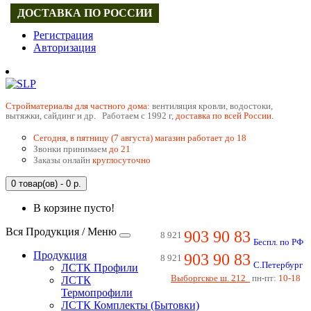
ДОСТАВКА ПО РОССИИ
Регистрация
Авторизация
Cтройматериалы для частного дома:
вентиляция кровли, водостоки,
вытяжки, сайдинг и др. Работаем с 1992 г,
доставка по всей России.
Сегодня, в пятницу (7 августа) магазин работает до 18
Звонки принимаем
до 21
Заказы онлайн
круглосуточно
0 товар(ов) - 0 р.
В корзине пусто!
Вся Продукция / Меню
903 90 83
8 921
Беспл. по РФ
Продукция
903 90 83
8 921
С.Петербург
ЛСТК Профили
Выборгское ш. 212
пн-пт:
10-18
ЛСТК
Термопрофили
ЛСТК Комплекты (Бытовки)