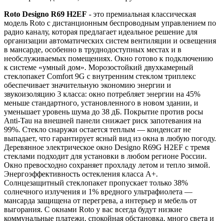
Roto Designo R69 H2EF
- это премиальная классическая
модель Roto с дистанционным беспроводным управлением по
радио каналу, которая предлагает идеальное решение для
организации автоматических систем вентиляции и освещения
в мансарде, особенно в труднодоступных местах и в
необслуживаемых помещениях. Окно готово к подключению
к системе «умный дом». Морозостойкий двухкамерный
стеклопакет Comfort 9G с внутренним стеклом триплекс
обеспечивает значительную экономию энергии и
звукоизоляцию 3 класса: окно потребляет энергии на 45%
меньше стандартного, установленного в новом здании, и
уменьшает уровень шума до 38 дБ. Покрытие против росы
Anti-Tau на внешней панели снижает риск запотевания на
99%. Стекло снаружи остается теплым — конденсат не
выпадает, что гарантирует ясный вид из окна в любую погоду.
Деревянное электрическое окно Designo R69G H2EF с тремя
стеклами подходит для установки в любом регионе России.
Окно превосходно сохраняет прохладу летом и тепло зимой.
Энергоэффективность остекления класса A+.
Солнцезащитный стеклопакет пропускает только 38%
солнечного излучения и 1% вредного ультрафиолета —
мансарда защищена от перегрева, а интерьер и мебель от
выгорания. С окнами Roto у вас всегда будут низкие
коммунальные платежи, спокойная обстановка, много света и