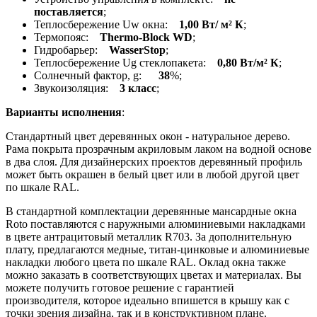
поставляется
;
Теплосбережение Uw окна:
1,00 Вт/ м² К
;
Термопояс:
Thermo-Block WD
;
Гидробарьер:
WasserStop
;
Теплосбережение Ug стеклопакета:
0,80 Вт/м² К
;
Солнечный фактор, g:
38
%;
Звукоизоляция:
3 класс
;
Варианты исполнения
:
Стандартный цвет деревянных окон - натуральное дерево.
Рама покрыта прозрачным акриловым лаком на водной основе
в два слоя. Для дизайнерских проектов деревянный профиль
может быть окрашен в белый цвет или в любой другой цвет
по шкале RAL.
В стандартной комплектации деревянные мансардные окна
Roto поставляются с наружными алюминиевыми накладками
в цвете антрацитовый металлик R703. За дополнительную
плату, предлагаются медные, титан-цинковые и алюминиевые
накладки любого цвета по шкале RAL. Оклад окна также
можно заказать в соответствующих цветах и материалах. Вы
можете получить готовое решение с гарантией
производителя, которое идеально впишется в крышу как с
точки зрения дизайна, так и в конструктивном плане.