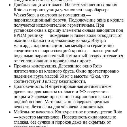
Двойная защита от влаги. На всех утепленных окнах
Roto со стороны улицы установлен гидробарьер
WasserStop, а со стороны помещения —
пароизоляционный фартук. Подключение окна к кровле
получается исключительно герметичным. При
установке окна в крышу элементы оклада заводятся под
EPDM резинку — дождевые и талые воды отводятся от
оконного блока по дренажному каналу. Внутри
мансарды пароизоляционная мембрана герметично
соединяется с пароизоляцией кровли — насыщенный
водяными парами теплый комнатный воздух отсекается
от теплоизоляции в кровельном пироге.
Прочная конструкция. Деревянное окно Roto
изготовлено из клееного бруса. Окно протестировано
падением груза массой 50 кг с высоты 45 см, что
соответствует 3 классу безопасности.
Долговечность. Импрегнированная антисептиком
древесина для защиты от влаги и УФ-излучения
покрыта 2 слоями прозрачного акрилового лака на
водной основе. Материалы не содержат вредных
веществ, безопасны для человека и животных.
Мебельное качество. Конкурентное преимущество Roto
— качество материалов. Поверхность окна идеально
гладкая, без сучков и пороков даже на скрытых от