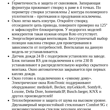
Герметичность и защита от сквозняков. Запирающая
фурнитура прижимает створку к раме в 4 точках. По
периметру створки установлены 2 контура полимерного
уплотнителя – протекания и продувания исключены.
Окно легко мыть изнутри. Откройте створку,
отсоедините цепь привода, поверните примерно на 125°
и зафиксируйте блокиратором. У недорогих моделей
конкурентов такая нужная опция Roto отсутствует.
Энергосберегающая вентиляция. Бесступенчатый выбор
позиции наклона створки для проветривания в
зависимости от потребностей. Вентклапан на данную
модель не устанавливается.
Датчик дождя 24 В c подогревом установлен на заводе.
Блок питания RS для подключения к сети 230 В
устанавливают в распределительную коробку скрытного
монтажа. Окно автоматически закрывается при первых
каплях дождя.
Окно готово к подключению к «умному дому».
Электрические окна RotoTronic поддерживают
оборудование: mediola®, Becker, myGekko®, Somfy®,
Loxone, Delta Dore, homematicIP, Busch-Jaeger, KNX и
других производителей!
Теплосбережение и защита от шума на высоком уровне.
Двухкамерный морозостойкий стеклопакет Comfort 9G с
низкоэмиссионным стеклом заполнен аргоном.