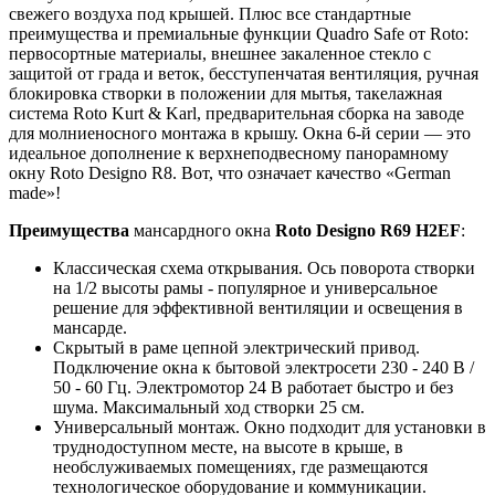
свежего воздуха под крышей. Плюс все стандартные
преимущества и премиальные функции Quadro Safe от Roto:
первосортные материалы, внешнее закаленное стекло с
защитой от града и веток, бесступенчатая вентиляция, ручная
блокировка створки в положении для мытья, такелажная
система Roto Kurt & Karl, предварительная сборка на заводе
для молниеносного монтажа в крышу. Окна 6-й серии — это
идеальное дополнение к верхнеподвесному панорамному
окну Roto Designo R8. Вот, что означает качество «German
made»!
Преимущества
мансардного окна
Roto Designo R69 H2EF
:
Классическая схема открывания. Ось поворота створки
на 1/2 высоты рамы - популярное и универсальное
решение для эффективной вентиляции и освещения в
мансарде.
Скрытый в раме цепной электрический привод.
Подключение окна к бытовой электросети 230 - 240 В /
50 - 60 Гц. Электромотор 24 В работает быстро и без
шума. Максимальный ход створки 25 см.
Универсальный монтаж. Окно подходит для установки в
труднодоступном месте, на высоте в крыше, в
необслуживаемых помещениях, где размещаются
технологическое оборудование и коммуникации.