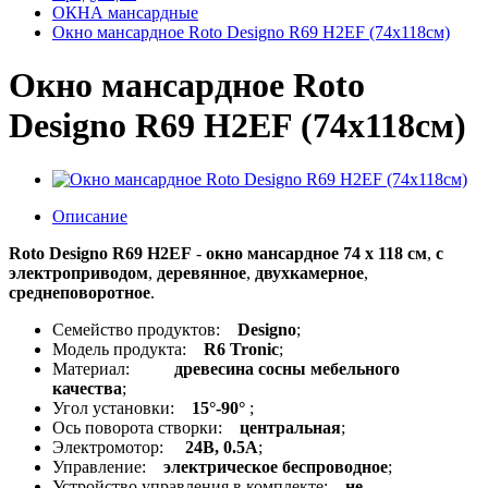
ОКНА мансардные
Окно мансардное Roto Designo R69 H2EF (74x118см)
Окно мансардное Roto
Designo R69 H2EF (74x118см)
Описание
Roto Designo R69 H2EF
-
окно мансардное 74 x 118 см
,
с
электроприводом
,
деревянное
,
двухкамерное
,
среднеповоротное
.
Семейство продуктов:
Designo
;
Модель продукта:
R6 Tronic
;
Материал:
древесина сосны мебельного
качества
;
Угол установки:
15°-90°
;
Ось поворота створки:
центральная
;
Электромотор:
24В, 0.5А
;
Управление:
электрическое беспроводное
;
Устройство управления в комплекте:
не