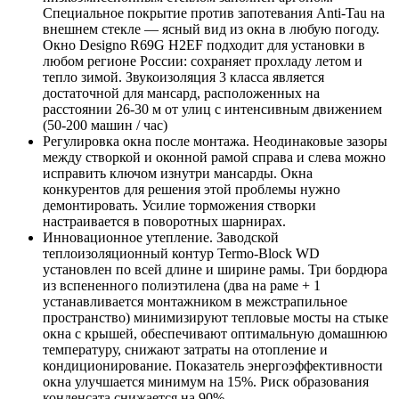
Специальное покрытие против запотевания Anti-Tau на
внешнем стекле — ясный вид из окна в любую погоду.
Окно Designo R69G H2EF подходит для установки в
любом регионе России: сохраняет прохладу летом и
тепло зимой. Звукоизоляция 3 класса является
достаточной для мансард, расположенных на
расстоянии 26-30 м от улиц с интенсивным движением
(50-200 машин / час)
Регулировка окна после монтажа. Неодинаковые зазоры
между створкой и оконной рамой справа и слева можно
исправить ключом изнутри мансарды. Окна
конкурентов для решения этой проблемы нужно
демонтировать. Усилие торможения створки
настраивается в поворотных шарнирах.
Инновационное утепление. Заводской
теплоизоляционный контур Termo-Block WD
установлен по всей длине и ширине рамы. Три бордюра
из вспененного полиэтилена (два на раме + 1
устанавливается монтажником в межстрапильное
пространство) минимизируют тепловые мосты на стыке
окна с крышей, обеспечивают оптимальную домашнюю
температуру, снижают затраты на отопление и
кондиционирование. Показатель энергоэффективности
окна улучшается минимум на 15%. Риск образования
конденсата снижается на 90%.