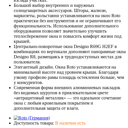
взгляда участках.
Большой выбор внутренних и наружных
солнцезащитных аксессуаров. Шторы, жалюзи,
маркизеты, рольставни устанавливаются на окно Roto
практически без инструментов и не ограничивают его
функциональность. Использование дополнительного
оборудования позволяет значительно улучшить
теплосбережение окна и повысить комфорт жизни под
крышей.
Центрально-поворотные окна Designo R69G H2EF в
комбинациях по вертикали дополняют панорамные окна
Designo R8, размещаясь в труднодоступных местах для
пользователя.
Элегантный дизайн. Окна Roto устанавливаются на
минимальной высоте над уровнем крыши. Благодаря
узкому профилю рамы площадь остекления больше, чем
у конкурентов.
Современная форма внешних алюминиевых накладок
без видимых шурупов в привлекательном цвете
«антрацитовый металлик» — это идеальное сочетание
окна с любым кровельным покрытием и
дополнительная защита от влаги.
Доступность товара:
В наличии есть