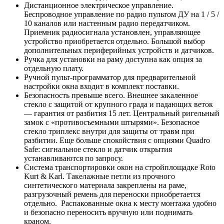
Дистанционное электрическое управление.
Беспроводное управление по радио пультом ДУ на 1 / 5 /
10 каналов или настенным радио передатчиком.
Приемник радиосигнала установлен, управляющее
устройство приобретается отдельно. Большой выбор
дополнительных периферийных устройств и датчиков.
Ручка для установки на раму доступна как опция за
отдельную плату.
Ручной пульт-программатор для предварительной
настройки окна входит в комплект поставки.
Безопасность превыше всего. Внешнее закаленное
стекло с защитой от крупного града и падающих веток
— гарантия от разбития 15 лет. Центральный ригельный
замок с «противосъемными штырями». Безопасное
стекло триплекс внутри для защиты от травм при
разбитии. Еще больше спокойствия с опциями Quadro
Safe: сигнальное стекло и датчик открытия
устанавливаются по запросу.
Система транспортировки окон на стройплощадке Roto
Kurt & Karl. Такелажные петли из прочного
синтетического материала закреплены на раме,
разгрузочный ремень для переноски приобретается
отдельно. Распакованные окна к месту монтажа удобно
и безопасно переносить вручную или поднимать
краном.