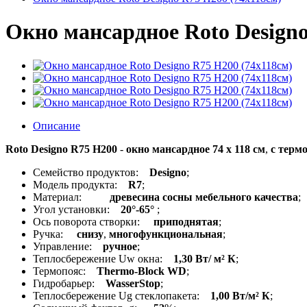
Окно мансардное Roto Designo
Описание
Roto Designo R75 H200
-
окно мансардное 74 x 118 см
,
с терм
Семейство продуктов:
Designo
;
Модель продукта:
R7
;
Материал:
древесина сосны мебельного качества
;
Угол установки:
20°-65°
;
Ось поворота створки:
приподнятая
;
Ручка:
снизу
,
многофункциональная
;
Управление:
ручное
;
Теплосбережение Uw окна:
1,30 Вт/ м² К
;
Термопояс:
Thermo-Block WD
;
Гидробарьер:
WasserStop
;
Теплосбережение Ug стеклопакета:
1,00 Вт/м² К
;