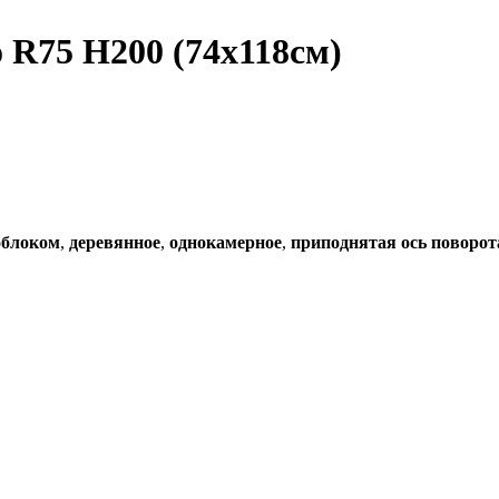
 R75 H200 (74x118см)
облоком
,
деревянное
,
однокамерное
,
приподнятая ось поворот