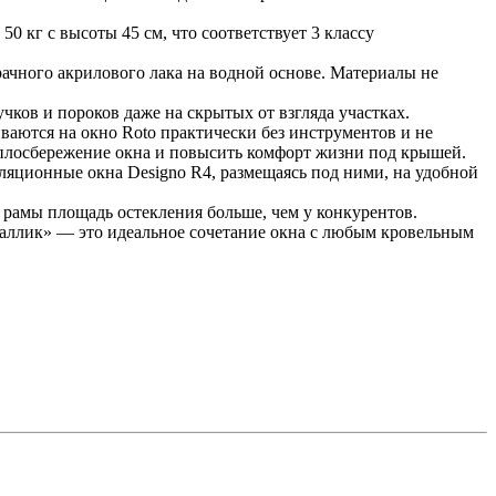
0 кг с высоты 45 см, что соответствует 3 классу
ачного акрилового лака на водной основе. Материалы не
чков и пороков даже на скрытых от взгляда участках.
аются на окно Roto практически без инструментов и не
еплосбережение окна и повысить комфорт жизни под крышей.
яционные окна Designo R4, размещаясь под ними, на удобной
рамы площадь остекления больше, чем у конкурентов.
аллик» — это идеальное сочетание окна с любым кровельным