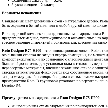
Солнечный фактор, g:
52
%;
Звукоизоляция:
2 класс
;
Варианты исполнения
:
Стандартный цвет деревянных окон - натуральное дерево. Рам
быть окрашен в белый цвет или в любой другой цвет по шкал
В стандартной комплектации деревянные мансардные окна Rot
предлагаются медные, титан-цинковые и алюминиевые накладк
готовое решение с гарантией производителя, которое идеально
Roto Designo R75 H200
- это инновационная модель Roto c по
открывании створка не заходит внутрь помещения, не мешает 
комфорт эксплуатации по сравнению с классическими централ
Standard 5 достаточны для установки окна в теплом и умерен
первосортные материалы, внешнее закаленное стекло с защитой
створка автоматически фиксируется под собственным весом, чт
зазоры между рамой и створкой справа и слева, а также наст
преимущество Roto. В групповой установке по вертикали па
Designo R4.
Преимущества
мансардного окна
Roto Designo R75 H200
:
Инновационная схема открывания по приподнятой оси. 