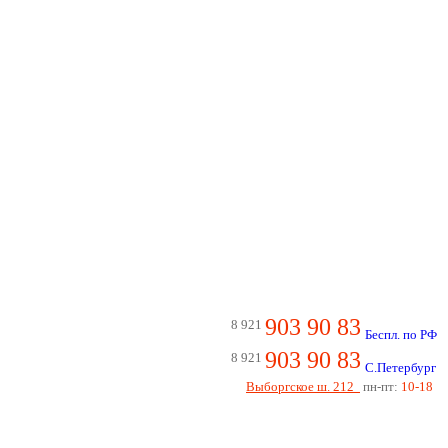
903 90 83
8 921
Беспл. по РФ
903 90 83
8 921
С.Петербург
Выборгское ш. 212
пн-пт:
10-18