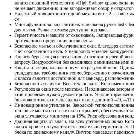
запатентованной технологии «High Swing» крыло окна не
не мешает движению и не загораживает обзор у открытог
Надежный поворотно-откидной механизм на 2 газовых амо
см.
Многофункциональная антибактериальная ручка Just Clea
для мытья. Ручка с замком доступна под заказ.
Герметичность и защита от сквозняков. Запирающая фурн
протекания и продувания исключены.
Безопасное мытье и обслуживание окна благодаря автома
счет собственного веса. У недорогих моделей конкуренто
Энергосберегающая вентиляция. 2 позиции щелевой вент
запросу. Воздухообмен без сквозняков с минимальными п
Защита от жары, холода и шума по разумной цене. Однок
стандартные требования к теплосбережению и звукоизоля
2 класса является достаточной для мансард, расположенн
Безопасность снаружи. Все стеклопакеты Roto имеют внеш
Регулировка окна после монтажа. Неодинаковые зазоры 
этой проблемы нужно демонтировать. Усилие торможения
(возможно только в мансардных окнах длинной --/9, --/11 и
Инновационное утепление. Заводской теплоизоляционны
тепловые мосты на стыке окна с крышей, обеспечивает 
окна улучшается минимум на 15%. Риск образования кон
Двойная защита от влаги. На всех утепленных окнах Ro
окна к кровле получается исключительно герметичным. 
блока по дренажному каналу. Внутри мансарды пароизо