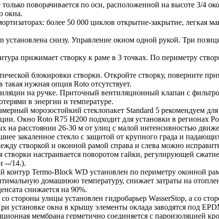
 только поворачивается по оси, расположенной на высоте 3/4 ок
о окна.
ртизаторах: более 50 000 циклов открытие-закрытие, легкая ма
n установлена снизу. Управление окном одной рукой. Три пози
итура прижимает створку к раме в 3 точках. По периметру ство
тической блокировки створки. Откройте створку, поверните при
в такая нужная опция Roto отсутствует.
иляции на ручке. Приточный вентиляционный клапан с фильтро
отерями в энергии и температуре.
амерный морозостойкий стеклопакет Standard 5 рекомендуем дл
ции. Окно Roto R75 H200 подходит для установки в регионах Р
ых на расстоянии 26-30 м от улиц с малой интенсивностью движе
нее закаленное стекло с защитой от крупного града и падающих
между створкой и оконной рамой справа и слева можно исправит
 створки настраивается поворотом гайки, регулирующей сжати
 --/14.).
й контур Termo-Block WD установлен по периметру оконной ра
оптимальную домашнюю температуру, снижает затраты на отопле
денсата снижается на 90%.
to со стороны улицы установлен гидробарьер WasserStop, а со 
При установке окна в крышу элементы оклада заводятся под EPD
ляционная мембрана герметично соединяется с пароизоляцией