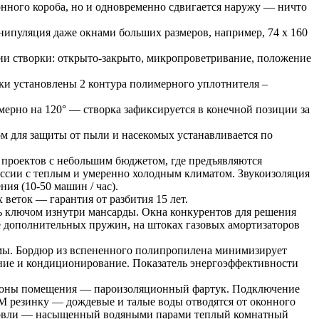
онного короба, но и одновременно сдвигается наружу — ничто
нипуляция даже окнами больших размеров, например, 74 х 160
ции створки: открыто-закрыто, микропроветривание, положение
рки установлены 2 контура полимерного уплотнителя –
мерно на 120° — створка зафиксируется в конечной позиции за
м для защиты от пыли и насекомых устанавливается по
я проектов с небольшим бюджетом, где предъявляются
оссии с теплым и умеренно холодным климатом. Звукоизоляция
ния (10-50 машин / час).
 веток — гарантия от разбития 15 лет.
ь ключом изнутри мансарды. Окна конкурентов для решения
е дополнительных пружин, на штоках газовых амортизаторов
мы. Бордюр из вспененного полипропилена минимизирует
ние и кондиционирование. Показатель энергоэффективности
стороны помещения — пароизоляционный фартук. Подключение
M резинку — дождевые и талые воды отводятся от оконного
 кровли — насыщенный водяными парами теплый комнатный