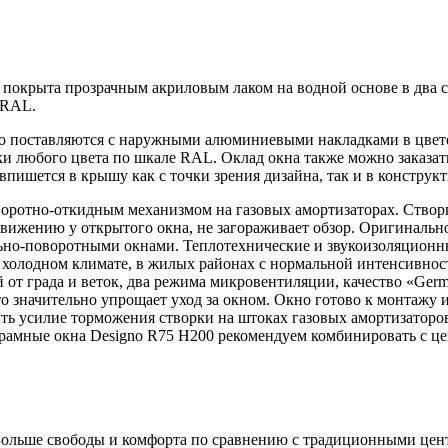
а покрыта прозрачным акриловым лаком на водной основе в два 
е RAL.
o поставляются с наружными алюминиевыми накладками в цвете
и любого цвета по шкале RAL. Оклад окна также можно заказать
 впишется в крышу как с точки зрения дизайна, так и в конструк
воротно-откидным механизмом на газовых амортизаторах. Створк
движению у открытого окна, не загораживает обзор. Оригиналь
ьно-поворотными окнами. Теплотехнические и звукоизоляционн
но холодном климате, в жилых районах с нормальной интенсивн
 от града и веток, два режима микровентиляции, качество «Ger
о значительно упрощает уход за окном. Окно готово к монтажу 
роить усилие торможения створки на штоках газовых амортизато
норамные окна Designo R75 H200 рекомендуем комбинировать с
Больше свободы и комфорта по сравнению с традиционными це