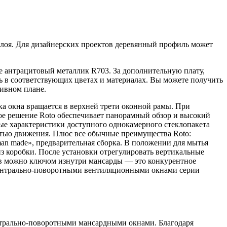
слоя. Для дизайнерских проектов деревянный профиль может
 антрацитовый металлик R703. За дополнительную плату,
 в соответствующих цветах и материалах. Вы можете получить
тивном плане.
а окна вращается в верхней трети оконной рамы. При
ное решение Roto обеспечивает панорамный обзор и высокий
ые характеристики доступного однокамерного стеклопакета
остью движения. Плюс все обычные преимущества Roto:
man made», предварительная сборка. В положении для мытья
из коробки. После установки отрегулировать вертикальные
ров можно ключом изнутри мансарды — это конкурентное
 центрально-поворотными вентиляционными окнами серии
нтрально-поворотными мансардными окнами. Благодаря