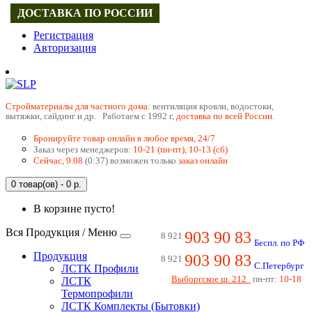
ДОСТАВКА ПО РОССИИ
Регистрация
Авторизация
Cтройматериалы для частного дома:
вентиляция кровли, водостоки,
вытяжки, сайдинг и др. Работаем с 1992 г,
доставка по всей России.
Бронируйте товар онлайн в любое время, 24/7
Заказ через менеджеров:
10-21 (пн-пт), 10-13 (сб)
Сейчас, 9.08
(0:37) возможен только
заказ онлайн
0 товар(ов) - 0 р.
В корзине пусто!
Вся Продукция / Меню
903 90 83
8 921
Беспл. по РФ
Продукция
903 90 83
8 921
С.Петербург
ЛСТК Профили
Выборгское ш. 212
пн-пт:
10-18
ЛСТК
Термопрофили
ЛСТК Комплекты (Бытовки)