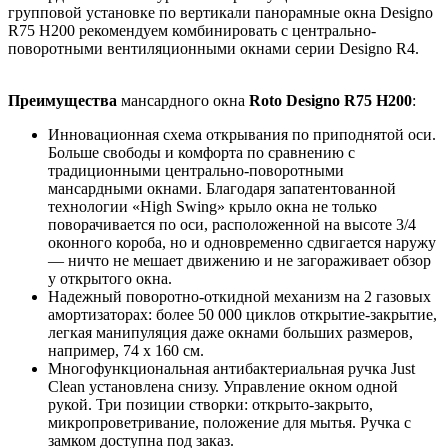
групповой установке по вертикали панорамные окна Designo
R75 H200 рекомендуем комбинировать с центрально-
поворотными вентиляционными окнами серии Designo R4.
Преимущества
мансардного окна
Roto Designo R75 H200
:
Инновационная схема открывания по приподнятой оси.
Больше свободы и комфорта по сравнению с
традиционными центрально-поворотными
мансардными окнами. Благодаря запатентованной
технологии «High Swing» крыло окна не только
поворачивается по оси, расположенной на высоте 3/4
оконного короба, но и одновременно сдвигается наружу
— ничто не мешает движению и не загораживает обзор
у открытого окна.
Надежный поворотно-откидной механизм на 2 газовых
амортизаторах: более 50 000 циклов открытие-закрытие,
легкая манипуляция даже окнами больших размеров,
например, 74 х 160 см.
Многофункциональная антибактериальная ручка Just
Clean установлена снизу. Управление окном одной
рукой. Три позиции створки: открыто-закрыто,
микропроветривание, положение для мытья. Ручка с
замком доступна под заказ.