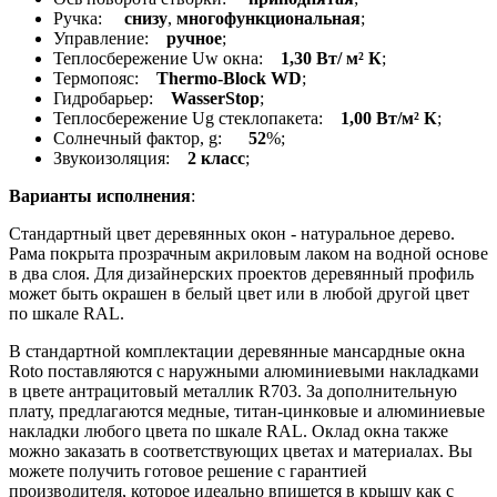
Ручка:
снизу
,
многофункциональная
;
Управление:
ручное
;
Теплосбережение Uw окна:
1,30 Вт/ м² К
;
Термопояс:
Thermo-Block WD
;
Гидробарьер:
WasserStop
;
Теплосбережение Ug стеклопакета:
1,00 Вт/м² К
;
Солнечный фактор, g:
52
%;
Звукоизоляция:
2 класс
;
Варианты исполнения
:
Стандартный цвет деревянных окон - натуральное дерево.
Рама покрыта прозрачным акриловым лаком на водной основе
в два слоя. Для дизайнерских проектов деревянный профиль
может быть окрашен в белый цвет или в любой другой цвет
по шкале RAL.
В стандартной комплектации деревянные мансардные окна
Roto поставляются с наружными алюминиевыми накладками
в цвете антрацитовый металлик R703. За дополнительную
плату, предлагаются медные, титан-цинковые и алюминиевые
накладки любого цвета по шкале RAL. Оклад окна также
можно заказать в соответствующих цветах и материалах. Вы
можете получить готовое решение с гарантией
производителя, которое идеально впишется в крышу как с