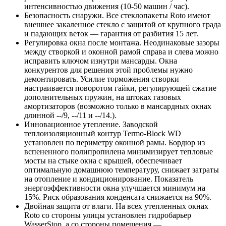
интенсивностью движения (10-50 машин / час).
Безопасность снаружи. Все стеклопакеты Roto имеют
внешнее закаленное стекло с защитой от крупного града
и падающих веток — гарантия от разбития 15 лет.
Регулировка окна после монтажа. Неодинаковые зазоры
между створкой и оконной рамой справа и слева можно
исправить ключом изнутри мансарды. Окна
конкурентов для решения этой проблемы нужно
демонтировать. Усилие торможения створки
настраивается поворотом гайки, регулирующей сжатие
дополнительных пружин, на штоках газовых
амортизаторов (возможно только в мансардных окнах
длинной --/9, --/11 и --/14.).
Инновационное утепление. Заводской
теплоизоляционный контур Termo-Block WD
установлен по периметру оконной рамы. Бордюр из
вспененного полипропилена минимизирует тепловые
мосты на стыке окна с крышей, обеспечивает
оптимальную домашнюю температуру, снижает затраты
на отопление и кондиционирование. Показатель
энергоэффективности окна улучшается минимум на
15%. Риск образования конденсата снижается на 90%.
Двойная защита от влаги. На всех утепленных окнах
Roto со стороны улицы установлен гидробарьер
WasserStop, а со стороны помещения —