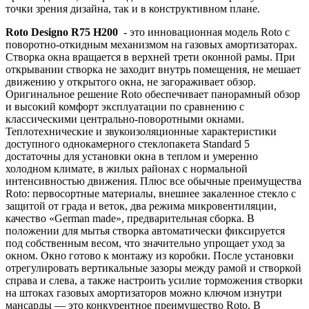
точки зрения дизайна, так и в конструктивном плане.
Roto Designo R75 H200
- это инновационная модель Roto c
поворотно-откидным механизмом на газовых амортизаторах.
Створка окна вращается в верхней трети оконной рамы. При
открывании створка не заходит внутрь помещения, не мешает
движению у открытого окна, не загораживает обзор.
Оригинальное решение Roto обеспечивает панорамный обзор
и высокий комфорт эксплуатации по сравнению с
классическими центрально-поворотными окнами.
Теплотехнические и звукоизоляционные характеристики
доступного однокамерного стеклопакета Standard 5
достаточны для установки окна в теплом и умеренно
холодном климате, в жилых районах с нормальной
интенсивностью движения. Плюс все обычные преимущества
Roto: первосортные материалы, внешнее закаленное стекло с
защитой от града и веток, два режима микровентиляции,
качество «German made», предварительная сборка. В
положении для мытья створка автоматически фиксируется
под собственным весом, что значительно упрощает уход за
окном. Окно готово к монтажу из коробки. После установки
отрегулировать вертикальные зазоры между рамой и створкой
справа и слева, а также настроить усилие торможения створки
на штоках газовых амортизаторов можно ключом изнутри
мансарды — это конкурентное преимущество Roto. В