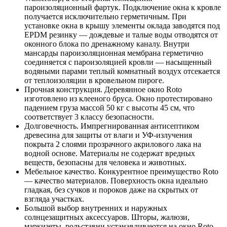
пароизоляционный фартук. Подключение окна к кровле
получается исключительно герметичным. При
установке окна в крышу элементы оклада заводятся под
EPDM резинку — дождевые и талые воды отводятся от
оконного блока по дренажному каналу. Внутри
мансарды пароизоляционная мембрана герметично
соединяется с пароизоляцией кровли — насыщенный
водяными парами теплый комнатный воздух отсекается
от теплоизоляции в кровельном пироге.
Прочная конструкция. Деревянное окно Roto
изготовлено из клееного бруса. Окно протестировано
падением груза массой 50 кг с высоты 45 см, что
соответствует 3 классу безопасности.
Долговечность. Импрегнированная антисептиком
древесина для защиты от влаги и УФ-излучения
покрыта 2 слоями прозрачного акрилового лака на
водной основе. Материалы не содержат вредных
веществ, безопасны для человека и животных.
Мебельное качество. Конкурентное преимущество Roto
— качество материалов. Поверхность окна идеально
гладкая, без сучков и пороков даже на скрытых от
взгляда участках.
Большой выбор внутренних и наружных
солнцезащитных аксессуаров. Шторы, жалюзи,
маркизеты, рольставни устанавливаются на окно Roto