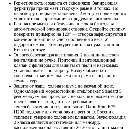
Герметичность и защита от сквозняков. Запирающая
фурнитура прижимает створку к раме в 3 точках. По
периметру створки установлены 2 контура полимерного
уплотнителя – протекания и продувания исключены.
Безопасное мытье и обслуживание окна благодаря
автоматической блокировки створки. Откройте створку,
поверните примерно на 120° — створка зафиксируется в
конечной позиции за счет собственного веса. У
недорогих моделей конкурентов такая нужная опция
Roto отсутствует.
Энергосберегающая вентиляция. 2 позиции щелевой
вентиляции на ручке. Приточный вентиляционный
клапан с фильтром для защиты от пыли и насекомых
устанавливается по запросу. Воздухообмен без
сквозняков с минимальными потерями в энергии и
температуре.
Защита от жары, холода и шума по разумной цене.
Однокамерный морозостойкий стеклопакет Standard 5
рекомендуем для проектов с небольшим бюджетом, где
предъявляются стандартные требования к
теплосбережению и звукоизоляции. Окно Roto R75
H200 подходит для установки в регионах России с
теплым и умеренно холодным климатом. Звукоизоляция
2 класса является достаточной для мансард,
расположенных на расстоянии 26-30 м от улиц с малой