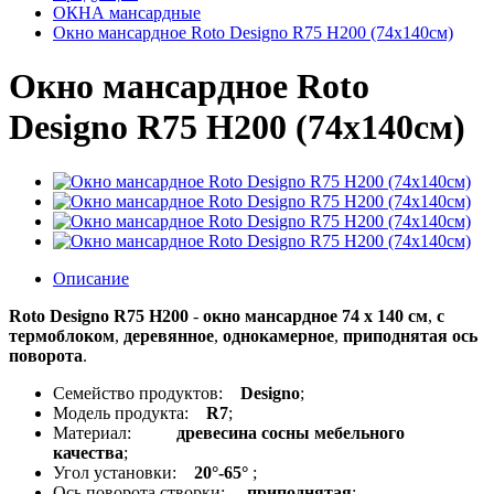
ОКНА мансардные
Окно мансардное Roto Designo R75 H200 (74x140см)
Окно мансардное Roto
Designo R75 H200 (74x140см)
Описание
Roto Designo R75 H200
-
окно мансардное 74 x 140 см
,
с
термоблоком
,
деревянное
,
однокамерное
,
приподнятая ось
поворота
.
Семейство продуктов:
Designo
;
Модель продукта:
R7
;
Материал:
древесина сосны мебельного
качества
;
Угол установки:
20°-65°
;
Ось поворота створки:
приподнятая
;