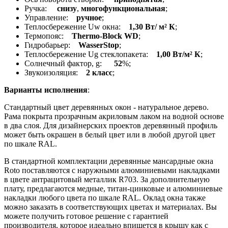
Ручка:
снизу
,
многофункциональная
;
Управление:
ручное
;
Теплосбережение Uw окна:
1,30 Вт/ м² К
;
Термопояс:
Thermo-Block WD
;
Гидробарьер:
WasserStop
;
Теплосбережение Ug стеклопакета:
1,00 Вт/м² К
;
Солнечный фактор, g:
52
%;
Звукоизоляция:
2 класс
;
Варианты исполнения
:
Стандартный цвет деревянных окон - натуральное дерево.
Рама покрыта прозрачным акриловым лаком на водной основе
в два слоя. Для дизайнерских проектов деревянный профиль
может быть окрашен в белый цвет или в любой другой цвет
по шкале RAL.
В стандартной комплектации деревянные мансардные окна
Roto поставляются с наружными алюминиевыми накладками
в цвете антрацитовый металлик R703. За дополнительную
плату, предлагаются медные, титан-цинковые и алюминиевые
накладки любого цвета по шкале RAL. Оклад окна также
можно заказать в соответствующих цветах и материалах. Вы
можете получить готовое решение с гарантией
производителя, которое идеально впишется в крышу как с