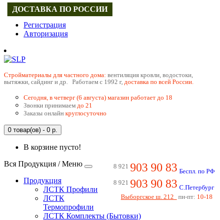
ДОСТАВКА ПО РОССИИ
Регистрация
Авторизация
Cтройматериалы для частного дома:
вентиляция кровли, водостоки,
вытяжки, сайдинг и др. Работаем с 1992 г,
доставка по всей России.
Сегодня, в четверг (6 августа) магазин работает до 18
Звонки принимаем
до 21
Заказы онлайн
круглосуточно
0 товар(ов) - 0 р.
В корзине пусто!
Вся Продукция / Меню
903 90 83
8 921
Беспл. по РФ
Продукция
903 90 83
8 921
С.Петербург
ЛСТК Профили
Выборгское ш. 212
пн-пт:
10-18
ЛСТК
Термопрофили
ЛСТК Комплекты (Бытовки)