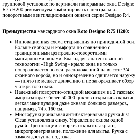
групповой установке по вертикали панорамные окна Designo
R75 H200 рекомендуем комбинировать с центрально-
поворотными вентиляционными окнами серии Designo R4.
Преимущества
мансардного окна
Roto Designo R75 H200
:
Инновационная схема открывания по приподнятой оси.
Больше свободы и комфорта по сравнению с
традиционными центрально-поворотными
мансардными окнами. Благодаря запатентованной
технологии «High Swing» крыло окна не только
поворачивается по оси, расположенной на высоте 3/4
оконного короба, но и одновременно сдвигается наружу
— ничто не мешает движению и не загораживает обзор
у открытого окна.
Надежный поворотно-откидной механизм на 2 газовых
амортизаторах: более 50 000 циклов открытие-закрытие,
легкая манипуляция даже окнами больших размеров,
например, 74 х 160 см.
Многофункциональная антибактериальная ручка Just
Clean установлена снизу. Управление окном одной
рукой. Три позиции створки: открыто-закрыто,
микропроветривание, положение для мытья. Ручка с
замком доступна под заказ.