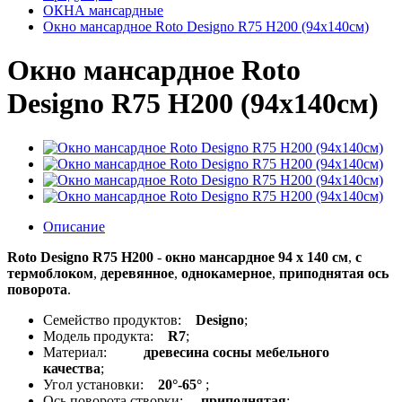
ОКНА мансардные
Окно мансардное Roto Designo R75 H200 (94x140см)
Окно мансардное Roto
Designo R75 H200 (94x140см)
Описание
Roto Designo R75 H200
-
окно мансардное 94 x 140 см
,
с
термоблоком
,
деревянное
,
однокамерное
,
приподнятая ось
поворота
.
Семейство продуктов:
Designo
;
Модель продукта:
R7
;
Материал:
древесина сосны мебельного
качества
;
Угол установки:
20°-65°
;
Ось поворота створки:
приподнятая
;