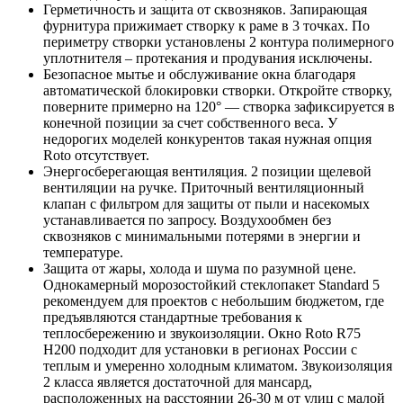
Герметичность и защита от сквозняков. Запирающая
фурнитура прижимает створку к раме в 3 точках. По
периметру створки установлены 2 контура полимерного
уплотнителя – протекания и продувания исключены.
Безопасное мытье и обслуживание окна благодаря
автоматической блокировки створки. Откройте створку,
поверните примерно на 120° — створка зафиксируется в
конечной позиции за счет собственного веса. У
недорогих моделей конкурентов такая нужная опция
Roto отсутствует.
Энергосберегающая вентиляция. 2 позиции щелевой
вентиляции на ручке. Приточный вентиляционный
клапан с фильтром для защиты от пыли и насекомых
устанавливается по запросу. Воздухообмен без
сквозняков с минимальными потерями в энергии и
температуре.
Защита от жары, холода и шума по разумной цене.
Однокамерный морозостойкий стеклопакет Standard 5
рекомендуем для проектов с небольшим бюджетом, где
предъявляются стандартные требования к
теплосбережению и звукоизоляции. Окно Roto R75
H200 подходит для установки в регионах России с
теплым и умеренно холодным климатом. Звукоизоляция
2 класса является достаточной для мансард,
расположенных на расстоянии 26-30 м от улиц с малой