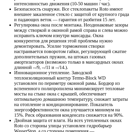
интенсивностью движения (10-50 машин / час).
Безопасность снаружи. Все стеклопакеты Roto имеют
внешнее закаленное стекло с защитой от крупного града
и падающих веток — гарантия от разбития 15 лет.
Регулировка окна после монтажа. Неодинаковые зазоры
между створкой и оконной рамой справа и слева можно
исправить ключом изнутри мансарды. Окна
конкурентов для решения этой проблемы нужно
демонтировать. Усилие торможения створки
настраивается поворотом гайки, регулирующей сжатие
дополнительных пружин, на штоках газовых
амортизаторов (возможно только в мансардных окнах
длинной --/9, --/11 и --/14.).
Инновационное утепление. Заводской
теплоизоляционный контур Termo-Block WD
установлен по периметру оконной рамы. Бордюр из
вспененного полипропилена минимизирует тепловые
мосты на стыке окна с крышей, обеспечивает
оптимальную домашнюю температуру, снижает затраты
на отопление и кондиционирование. Показатель
энергоэффективности окна улучшается минимум на
15%. Риск образования конденсата снижается на 90%.
Двойная защита от влаги. На всех утепленных окнах
Roto со стороны улицы установлен гидробарьер
WasserStop, а со стороны помещения —