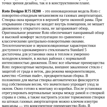
точки зрения дизайна, так и в конструктивном плане.
Roto Designo R75 H200
- это инновационная модель Roto c
поворотно-откидным механизмом на газовых амортизаторах.
Створка окна вращается в верхней трети оконной рамы. При
открывании створка не заходит внутрь помещения, не мешает
движению у открытого окна, не загораживает обзор.
Оригинальное решение Roto обеспечивает панорамный обзор
и высокий комфорт эксплуатации по сравнению с
классическими центрально-поворотными окнами.
Теплотехнические и звукоизоляционные характеристики
доступного однокамерного стеклопакета Standard 5
достаточны для установки окна в теплом и умеренно
холодном климате, в жилых районах с нормальной
интенсивностью движения. Плюс все обычные преимущества
Roto: первосортные материалы, внешнее закаленное стекло с
защитой от града и веток, два режима микровентиляции,
качество «German made», предварительная сборка. В
положении для мытья створка автоматически фиксируется
под собственным весом, что значительно упрощает уход за
окном. Окно готово к монтажу из коробки. После установки
отрегулировать вертикальные зазоры между рамой и створкой
справа и слева, а также настроить усилие торможения створки
на штоках газовых амортизаторов можно ключом изнутри
мансарды — это конкурентное преимущество Roto. В