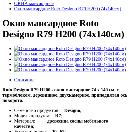
ОКНА мансардные
Окно мансардное Roto Designo R79 H200 (74x140см)
Окно мансардное Roto
Designo R79 H200 (74x140см)
Описание
Roto Designo R79 H200
-
окно мансардное 74 x 140 см
,
с
термоблоком
,
деревянное
,
двухкамерное
,
приподнятая ось
поворота
.
Семейство продуктов:
Designo
;
Модель продукта:
R7
;
Материал:
древесина сосны мебельного
качества
;
Угол установки:
20°-65°
;