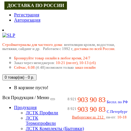
ДОСТАВКА ПО РОССИИ
Регистрация
Авторизация
Cтройматериалы для частного дома:
вентиляция кровли, водостоки,
вытяжки, сайдинг и др. Работаем с 1992 г,
доставка по всей России.
Бронируйте товар онлайн в любое время, 24/7
Заказ через менеджеров:
10-21 (пн-пт), 10-13 (сб)
Сейчас, 6.08
(4:48) возможен только
заказ онлайн
0 товар(ов) - 0 р.
В корзине пусто!
Вся Продукция / Меню
903 90 83
8 921
Беспл. по РФ
Продукция
903 90 83
8 921
С.Петербург
ЛСТК Профили
Выборгское ш. 212
пн-пт:
10-18
ЛСТК
Термопрофили
ЛСТК Комплекты (Бытовки)