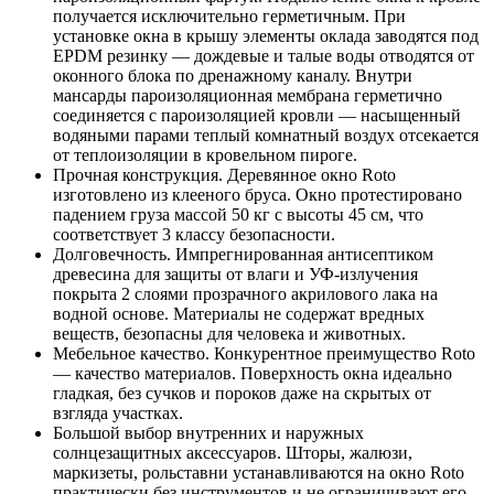
получается исключительно герметичным. При
установке окна в крышу элементы оклада заводятся под
EPDM резинку — дождевые и талые воды отводятся от
оконного блока по дренажному каналу. Внутри
мансарды пароизоляционная мембрана герметично
соединяется с пароизоляцией кровли — насыщенный
водяными парами теплый комнатный воздух отсекается
от теплоизоляции в кровельном пироге.
Прочная конструкция. Деревянное окно Roto
изготовлено из клееного бруса. Окно протестировано
падением груза массой 50 кг с высоты 45 см, что
соответствует 3 классу безопасности.
Долговечность. Импрегнированная антисептиком
древесина для защиты от влаги и УФ-излучения
покрыта 2 слоями прозрачного акрилового лака на
водной основе. Материалы не содержат вредных
веществ, безопасны для человека и животных.
Мебельное качество. Конкурентное преимущество Roto
— качество материалов. Поверхность окна идеально
гладкая, без сучков и пороков даже на скрытых от
взгляда участках.
Большой выбор внутренних и наружных
солнцезащитных аксессуаров. Шторы, жалюзи,
маркизеты, рольставни устанавливаются на окно Roto
практически без инструментов и не ограничивают его