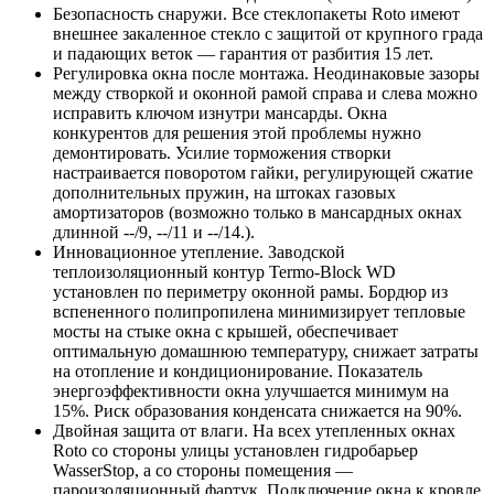
Безопасность снаружи. Все стеклопакеты Roto имеют
внешнее закаленное стекло с защитой от крупного града
и падающих веток — гарантия от разбития 15 лет.
Регулировка окна после монтажа. Неодинаковые зазоры
между створкой и оконной рамой справа и слева можно
исправить ключом изнутри мансарды. Окна
конкурентов для решения этой проблемы нужно
демонтировать. Усилие торможения створки
настраивается поворотом гайки, регулирующей сжатие
дополнительных пружин, на штоках газовых
амортизаторов (возможно только в мансардных окнах
длинной --/9, --/11 и --/14.).
Инновационное утепление. Заводской
теплоизоляционный контур Termo-Block WD
установлен по периметру оконной рамы. Бордюр из
вспененного полипропилена минимизирует тепловые
мосты на стыке окна с крышей, обеспечивает
оптимальную домашнюю температуру, снижает затраты
на отопление и кондиционирование. Показатель
энергоэффективности окна улучшается минимум на
15%. Риск образования конденсата снижается на 90%.
Двойная защита от влаги. На всех утепленных окнах
Roto со стороны улицы установлен гидробарьер
WasserStop, а со стороны помещения —
пароизоляционный фартук. Подключение окна к кровле