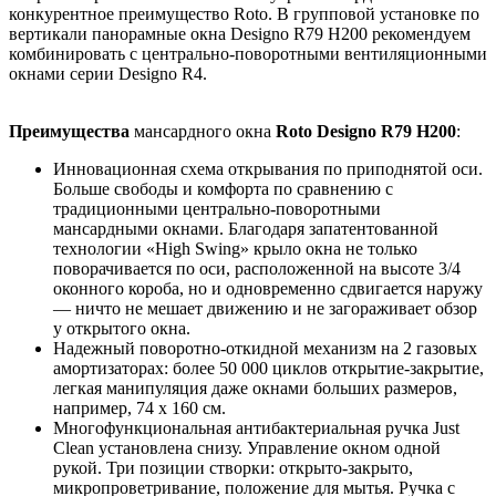
конкурентное преимущество Roto. В групповой установке по
вертикали панорамные окна Designo R79 H200 рекомендуем
комбинировать с центрально-поворотными вентиляционными
окнами серии Designo R4.
Преимущества
мансардного окна
Roto Designo R79 H200
:
Инновационная схема открывания по приподнятой оси.
Больше свободы и комфорта по сравнению с
традиционными центрально-поворотными
мансардными окнами. Благодаря запатентованной
технологии «High Swing» крыло окна не только
поворачивается по оси, расположенной на высоте 3/4
оконного короба, но и одновременно сдвигается наружу
— ничто не мешает движению и не загораживает обзор
у открытого окна.
Надежный поворотно-откидной механизм на 2 газовых
амортизаторах: более 50 000 циклов открытие-закрытие,
легкая манипуляция даже окнами больших размеров,
например, 74 х 160 см.
Многофункциональная антибактериальная ручка Just
Clean установлена снизу. Управление окном одной
рукой. Три позиции створки: открыто-закрыто,
микропроветривание, положение для мытья. Ручка с