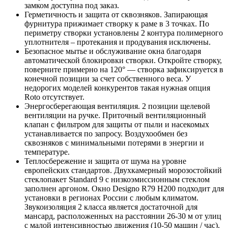
замком доступна под заказ.
Герметичность и защита от сквозняков. Запирающая
фурнитура прижимает створку к раме в 3 точках. По
периметру створки установлены 2 контура полимерного
уплотнителя – протекания и продувания исключены.
Безопасное мытье и обслуживание окна благодаря
автоматической блокировки створки. Откройте створку,
поверните примерно на 120° — створка зафиксируется в
конечной позиции за счет собственного веса. У
недорогих моделей конкурентов такая нужная опция
Roto отсутствует.
Энергосберегающая вентиляция. 2 позиции щелевой
вентиляции на ручке. Приточный вентиляционный
клапан с фильтром для защиты от пыли и насекомых
устанавливается по запросу. Воздухообмен без
сквозняков с минимальными потерями в энергии и
температуре.
Теплосбережение и защита от шума на уровне
европейских стандартов. Двухкамерный морозостойкий
стеклопакет Standard 9 с низкоэмиссионным стеклом
заполнен аргоном. Окно Designo R79 H200 подходит для
установки в регионах России с любым климатом.
Звукоизоляция 2 класса является достаточной для
мансард, расположенных на расстоянии 26-30 м от улиц
с малой интенсивностью движения (10-50 машин / час).