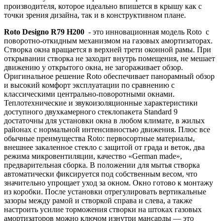
производителя, которое идеально впишется в крышу как с
точки зрения дизайна, так и в конструктивном плане.
Roto Designo R79 H200
- это инновационная модель Roto c
поворотно-откидным механизмом на газовых амортизаторах.
Створка окна вращается в верхней трети оконной рамы. При
открывании створка не заходит внутрь помещения, не мешает
движению у открытого окна, не загораживает обзор.
Оригинальное решение Roto обеспечивает панорамный обзор
и высокий комфорт эксплуатации по сравнению с
классическими центрально-поворотными окнами.
Теплотехнические и звукоизоляционные характеристики
доступного двухкамерного стеклопакета Standard 9
достаточны для установки окна в любом климате, в жилых
районах с нормальной интенсивностью движения. Плюс все
обычные преимущества Roto: первосортные материалы,
внешнее закаленное стекло с защитой от града и веток, два
режима микровентиляции, качество «German made»,
предварительная сборка. В положении для мытья створка
автоматически фиксируется под собственным весом, что
значительно упрощает уход за окном. Окно готово к монтажу
из коробки. После установки отрегулировать вертикальные
зазоры между рамой и створкой справа и слева, а также
настроить усилие торможения створки на штоках газовых
амортизаторов можно ключом изнутри мансарды — это