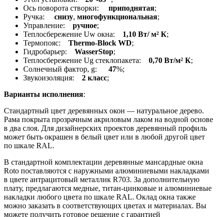
Ось поворота створки:
приподнятая
;
Ручка:
снизу
,
многофункциональная
;
Управление:
ручное
;
Теплосбережение Uw окна:
1,10 Вт/ м² К
;
Термопояс:
Thermo-Block WD
;
Гидробарьер:
WasserStop
;
Теплосбережение Ug стеклопакета:
0,70 Вт/м² К
;
Солнечный фактор, g:
47
%;
Звукоизоляция:
2 класс
;
Варианты исполнения
:
Стандартный цвет деревянных окон — натуральное дерево.
Рама покрыта прозрачным акриловым лаком на водной основе
в два слоя. Для дизайнерских проектов деревянный профиль
может быть окрашен в белый цвет или в любой другой цвет
по шкале RAL.
В стандартной комплектации деревянные мансардные окна
Roto поставляются с наружными алюминиевыми накладками
в цвете антрацитовый металлик R703. За дополнительную
плату, предлагаются медные, титан-цинковые и алюминиевые
накладки любого цвета по шкале RAL. Оклад окна также
можно заказать в соответствующих цветах и материалах. Вы
можете получить готовое решение с гарантией