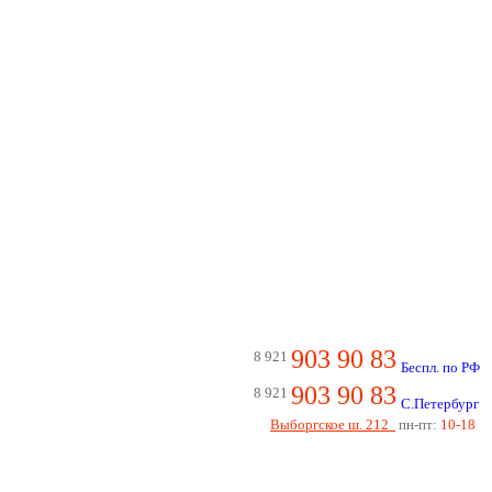
903 90 83
8 921
Беспл. по РФ
903 90 83
8 921
С.Петербург
Выборгское ш. 212
пн-пт:
10-18