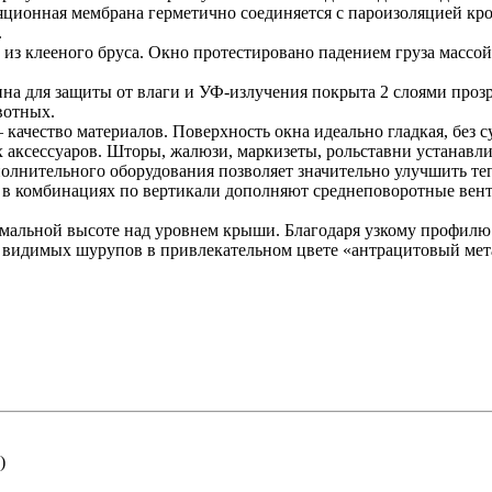
ляционная мембрана герметично соединяется с пароизоляцией
.
из клееного бруса. Окно протестировано падением груза массой 5
а для защиты от влаги и УФ-излучения покрыта 2 слоями прозр
ивотных.
ачество материалов. Поверхность окна идеально гладкая, без су
ксессуаров. Шторы, жалюзи, маркизеты, рольставни устанавлив
олнительного оборудования позволяет значительно улучшить т
в комбинациях по вертикали дополняют среднеповоротные венти
мальной высоте над уровнем крыши. Благодаря узкому профилю 
видимых шурупов в привлекательном цвете «антрацитовый мет
)