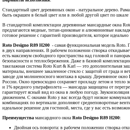
Стандартный цвет деревянных окон - натуральное дерево. Рам
быть окрашен в белый цвет или в любой другой цвет по шкал
В стандартной комплектации деревянные мансардные окна Rot
предлагаются медные, титан-цинковые и алюминиевые накладк
готовое решение с гарантией производителя, которое идеально
Roto Designo R89 H200
- самая функциональная модель Roto. 
в двух направлениях. В рабочем положении створка откидывает
есть максимум свободного пространства над головой и панора
безопасности и теплосбережения. Даже в базовой комплектаци
такелажная система Roto Kurt & Karl — это дополнительная з
материалы, внешнее закаленное стекло с защитой от града и в
заводе для молниеносного монтажа в крышу. Деревянное окно
России. Окно превосходно сохраняет прохладу летом и тепло 
и 1% вредного ультрафиолета — мансарда защищена от перегрев
гарантирует ясный вид из окна в любую погоду. Звукоизоляция
движением. С окнами Roto у вас всегда будут низкие коммунал
комбинациях по вертикали дополняют среднеповоротные вентил
идеальное решение для гостиной, места, где у вас есть возмож
Преимущества
мансардного окна
Roto Designo R89 H200
:
Двойная ось поворота: в рабочем положении створка отк