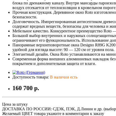
блока по дренажному каналу. Внутри мансарды пароизо
воздух отсекается от теплоизоляции в кровельном пироге
Прочная конструкция. Деревянное окно Roto изготовлено 
безопасности.
Долговечность. Импрегнированная антисептиком древесин
содержат вредных веществ, безопасны для человека и ж
Мебельное качество. Конкурентное преимущество Roto — к
Большой выбор внутренних и наружных солнцезащитных а
ограничивают его функциональность. Использование доп
Панорамные верхнеповоротные окна Designo R89G K200 
удобной для взгляда высоте: 90 — 120 см от уровня пола.
Элегантный дизайн. Окна Roto устанавливаются на мини
Современная форма внешних алюминиевых накладок без 
покрытием и дополнительная защита от влаги.
Доступность товара:
В наличии есть
160 700 р.
Цена за штуку
ДОСТАВКА ПО РОССИИ: СДЭК, ПЭК, Д.Линии и др. (выбор
Желаемый ЦВЕТ товара укажите в комментарии к заказу