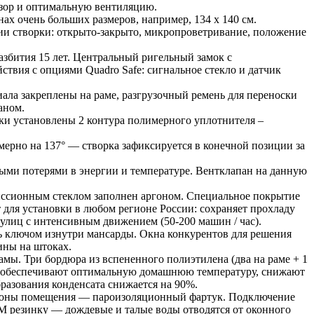
бзор и оптимальную вентиляцию.
ах очень больших размеров, например, 134 х 140 см.
ции створки: открыто-закрыто, микропроветривание, положение
азбития 15 лет. Центральный ригельный замок с
твия с опциями Quadro Safe: сигнальное стекло и датчик
ала закреплены на раме, разгрузочный ремень для переноски
раном.
рки установлены 2 контура полимерного уплотнителя –
мерно на 137° — створка зафиксируется в конечной позиции за
ыми потерями в энергии и температуре. Вентклапан на данную
миссионным стеклом заполнен аргоном. Специальное покрытие
 для установки в любом регионе России: сохраняет прохладу
т улиц с интенсивным движением (50-200 машин / час).
ь ключом изнутри мансарды. Окна конкурентов для решения
ины на штоках.
ы. Три бордюра из вспененного полиэтилена (два на раме + 1
, обеспечивают оптимальную домашнюю температуру, снижают
разования конденсата снижается на 90%.
стороны помещения — пароизоляционный фартук. Подключение
M резинку — дождевые и талые воды отводятся от оконного