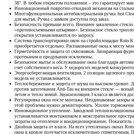
38°. В любом открытом положении – это гарантирует ма
Инновационный повротно-откидной механизм на стальных 
Многофункциональная антибактериальная ручка Just Clea
для мытья. Ручка с замком доступна под заказ.
Безопасность превыше всего. Внешнее закаленное стекло
«противосъемными штырями». Безопасное стекло триплекс
открытия устанавливаются по запросу.
Система транспортировки окон на стройплощадке Roto Ku
приобретается отдельно. Распакованные окна к месту мо
Герметичность и защита от сквозняков. Запирающая фурн
протекания и продувания исключены.
Безопасное мытье и обслуживание окна благодаря автома
счет собственного веса. У недорогих моделей конкуренто
Энергосберегающая вентиляция. 2 позиции щелевого про
модель не устанавливается.
Теплосбережение и защита от шума на высоком уровне. 
против запотевания Anti-Tau на внешнем стекле — ясный
летом и тепло зимой. Звукоизоляция 3 класса является д
Регулировка окна после монтажа. Неодинаковые зазоры 
этой проблемы нужно демонтировать. Усилие торможени
Инновационное утепление. Заводской теплоизоляционный
устанавливается монтажником в межстрапильное простр
затраты на отопление и кондиционирование. Показатель
Двойная защита от влаги. На всех утепленных окнах Ro
окна к кровле получается исключительно герметичным. 