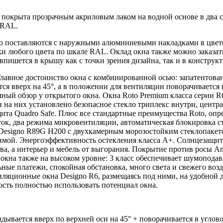
а покрыта прозрачным акриловым лаком на водной основе в два 
е RAL.
o поставляются с наружными алюминиевыми накладками в цвете
и любого цвета по шкале RAL. Оклад окна также можно заказать
 впишется в крышу как с точки зрения дизайна, так и в конструк
Главное достоинство окна с комбинированной осью: запатентова
ся вверх на 45°, а в положении для вентиляции поворачивается 
мный обзор у открытого окна. Окна Roto Premium класса серии 
и на них установлено безопасное стекло триплекс внутри, цен
ащита Quadro Safe. Плюс все стандартные преимущества Roto, о
еток, два режима микровентиляции, автоматическая блокировка с
 Designo R89G H200 с двухкамерным морозостойким стеклопакето
зимой. Энергоэффективность остекления класса A+. Солнцезащи
а, а интерьер и мебель от выгорания. Покрытие против росы An
 окна также на высоком уровне: 3 класс обеспечивает шумоподав
ьные платежи, спокойная обстановка, много света и свежего во
яционные окна Designo R6, размещаясь под ними, на удобной дл
ность полностью использовать потенциал окна.
идывается вверх по верхней оси на 45° + поворачивается в угло