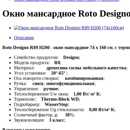
Окно мансардное Roto Designo
Описание
Roto Designo R89 H200
-
окно мансардное 74 x 160 см
,
с терм
Семейство продуктов:
Designo
;
Модель продукта:
R8
;
Материал:
древесина сосны мебельного качества
;
Угол установки:
20°-65°
;
Ось поворота створки:
комбинированная
;
Ручка:
снизу
,
многофункциональная
;
Управление:
ручное
;
Теплосбережение Uw окна:
1,00 Вт/ м² К
;
Термопояс:
Thermo-Block WD
;
Гидробарьер:
WasserStop
;
Теплосбережение Ug стеклопакета:
0,80 Вт/м² К
;
Солнечный фактор, g:
38
%;
Звукоизоляция:
3 класс
;
Варианты исполнения
: