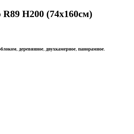
 R89 H200 (74x160см)
облоком
,
деревянное
,
двухкамерное
,
панорамное
.