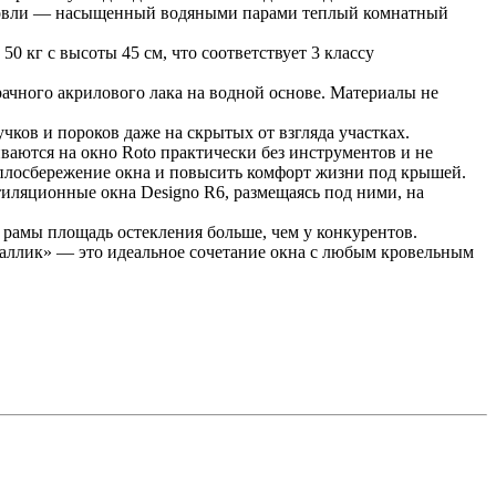
 кровли — насыщенный водяными парами теплый комнатный
0 кг с высоты 45 см, что соответствует 3 классу
ачного акрилового лака на водной основе. Материалы не
чков и пороков даже на скрытых от взгляда участках.
аются на окно Roto практически без инструментов и не
еплосбережение окна и повысить комфорт жизни под крышей.
ляционные окна Designo R6, размещаясь под ними, на
рамы площадь остекления больше, чем у конкурентов.
аллик» — это идеальное сочетание окна с любым кровельным