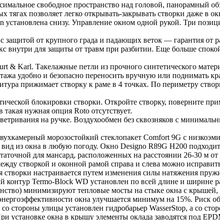
ксимальное свободное пространство над головой, панорамный о
тягах позволяет легко открывать-закрывать створки даже в окн
n установлена снизу. Управление окном одной рукой. Три пози
 с защитой от крупного града и падающих веток — гарантия от р
 внутри для защиты от травм при разбитии. Еще больше спокойс
rt & Karl. Такелажные петли из прочного синтетического матери
нтажа удобно и безопасно переносить вручную или поднимать к
итура прижимает створку к раме в 4 точках. По периметру ство
тической блокировки створки. Откройте створку, поверните при
в такая нужная опция Roto отсутствует.
ветривания на ручке. Воздухообмен без сквозняков с минимальн
Двухкамерный морозостойкий стеклопакет Comfort 9G с низкоэ
 вид из окна в любую погоду. Окно Designo R89G H200 подходит
остаточной для мансард, расположенных на расстоянии 26-30 м о
между створкой и оконной рамой справа и слева можно исправит
я створки настраивается путем изменения силы натяжения пруж
 контур Termo-Block WD установлен по всей длине и ширине рам
анство) минимизируют тепловые мосты на стыке окна с крышей
 энергоэффективности окна улучшается минимум на 15%. Риск об
to со стороны улицы установлен гидробарьер WasserStop, а со 
При установке окна в крышу элементы оклада заводятся под EPD