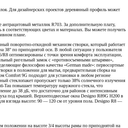
слоя. Для дизайнерских проектов деревянный профиль может
 антрацитовый металлик R703. За дополнительную плату,
 в соответствующих цветах и материалах. Вы можете получить
тивном плане.
нный поворотно-откидной механизм створки, который работает
на 38° по приподнятой оси. В любой ситуации у пользователя
R6/R8 оптимизированы с точки зрения комфорта эксплуатации,
тральный ригельный замок с «противосъемными штырями»,
пределяющие философию качества «German made»: первосортные
творки в положении для мытья, предварительная сборка на
м Comfort 9G подходит для установки в любом регионе
тный стеклопакет пропускает только 38% солнечного излучения
ti-Tau повышает температуру наружного стекла, что
ление до 38 дБ, что достаточно для районов с интенсивным
здуха под крышей. Верхнеподвесные окна Designo R89G H200 в
я взгляда высоте: 90 — 120 см от уровня пола. Designo R8 —
вом положении на высоте 3/4 высоты рамы по приподнятой на