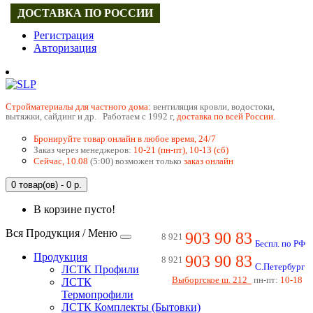
ДОСТАВКА ПО РОССИИ
Регистрация
Авторизация
Cтройматериалы для частного дома:
вентиляция кровли, водостоки,
вытяжки, сайдинг и др. Работаем с 1992 г,
доставка по всей России.
Бронируйте товар онлайн в любое время, 24/7
Заказ через менеджеров:
10-21 (пн-пт), 10-13 (сб)
Сейчас, 10.08
(5:00) возможен только
заказ онлайн
0 товар(ов) - 0 р.
В корзине пусто!
Вся Продукция / Меню
903 90 83
8 921
Беспл. по РФ
Продукция
903 90 83
8 921
С.Петербург
ЛСТК Профили
Выборгское ш. 212
пн-пт:
10-18
ЛСТК
Термопрофили
ЛСТК Комплекты (Бытовки)