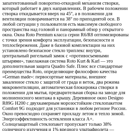
запатентованный поворотно-откидной механизм створки,
который работает в двух направлениях. В рабочем положении
створка откидывается вверх на 45°, а в положении для
вентиляции поворачивается на 38° по приподнятой оси. В
любой ситуации у пользователя есть максимум свободного
пространства над головой и панорамный обзор у открытого
окна. Окна Roto Premium класса серии R6/R8 оптимизированы
с точки зрения комфорта эксплуатации, безопасности и
теплосбережения. Даже в базовой комплектации на них
установлено безопасное стекло триплекс внутри,
центральный ригельный замок с «противосъемными
штырями», такелажная система Roto Kurt & Karl — это
дополнительная защита Quadro Safe. Плюс все стандартные
преимущества Roto, определяющие философию качества
«German made»: первосортные материалы, внешнее
закаленное стекло с защитой от града и веток, два режима
микровентиляции, автоматическая блокировка створки в
положении для мытья, предварительная сборка на заводе для
молниеносного монтажа в крышу. Деревянное окно Designo
R89G H200 с двухкамерным морозостойким стеклопакетом
Comfort 9G подходит для установки в любом регионе России.
Окно превосходно сохраняет прохладу летом и тепло зимой.
Энергоэффективность остекления класса A+.
Солнцезащитный стеклопакет пропускает только 38%
солнечного излучения и 1% вредного ультрафиолета —