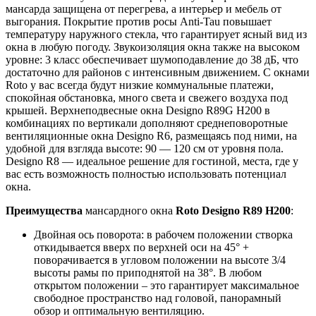
мансарда защищена от перегрева, а интерьер и мебель от
выгорания. Покрытие против росы Anti-Tau повышает
температуру наружного стекла, что гарантирует ясный вид из
окна в любую погоду. Звукоизоляция окна также на высоком
уровне: 3 класс обеспечивает шумоподавление до 38 дБ, что
достаточно для районов с интенсивным движением. С окнами
Roto у вас всегда будут низкие коммунальные платежи,
спокойная обстановка, много света и свежего воздуха под
крышей. Верхнеподвесные окна Designo R89G H200 в
комбинациях по вертикали дополняют среднеповоротные
вентиляционные окна Designo R6, размещаясь под ними, на
удобной для взгляда высоте: 90 — 120 см от уровня пола.
Designo R8 — идеальное решение для гостиной, места, где у
вас есть возможность полностью использовать потенциал
окна.
Преимущества
мансардного окна
Roto Designo R89 H200
:
Двойная ось поворота: в рабочем положении створка
откидывается вверх по верхней оси на 45° +
поворачивается в угловом положении на высоте 3/4
высоты рамы по приподнятой на 38°. В любом
открытом положении – это гарантирует максимальное
свободное пространство над головой, панорамный
обзор и оптимальную вентиляцию.