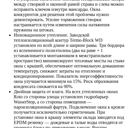
между створкой и оконной рамой справа и слева можно
исправить ключом изнутри мансарды. Окна
конкурентов для решения этой проблемы нужно
демонтировать. Усилие торможения створки
настраивается путем изменения силы натяжения
пружины на штоках.
Инновационное утепление. Заводской
теплоизоляционный контур Termo-Block WD
установлен по всей длине и ширине рамы. Три бордюра
из вспененного полиэтилена (два на раме + 1
устанавливается монтажником в межстрапильное
пространство) минимизируют тепловые мосты на стыке
окна с крышей, обеспечивают оптимальную домашнюю
температуру, снижают затраты на отопление и
кондиционирование. Показатель энергоэффективности
окна улучшается минимум на 15%. Риск образования
конденсата снижается на 90%.
Двойная защита от влаги. На всех утепленных окнах
Roto со стороны улицы установлен гидробарьер
WasserStop, а со стороны помещения —
пароизоляционный фартук. Подключение окна к кровле
получается исключительно герметичным. При
установке окна в крышу элементы оклада заводятся под
EPDM резинку — дождевые и талые воды отводятся от
оконного блока по дренажному каналу. Внутри