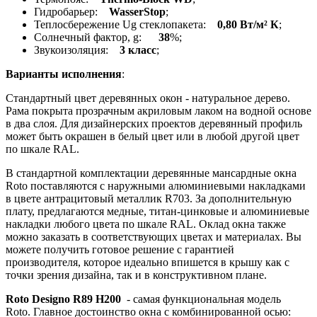
Гидробарьер:
WasserStop
;
Теплосбережение Ug стеклопакета:
0,80 Вт/м² К
;
Солнечный фактор, g:
38
%;
Звукоизоляция:
3 класс
;
Варианты исполнения
:
Стандартный цвет деревянных окон - натуральное дерево.
Рама покрыта прозрачным акриловым лаком на водной основе
в два слоя. Для дизайнерских проектов деревянный профиль
может быть окрашен в белый цвет или в любой другой цвет
по шкале RAL.
В стандартной комплектации деревянные мансардные окна
Roto поставляются с наружными алюминиевыми накладками
в цвете антрацитовый металлик R703. За дополнительную
плату, предлагаются медные, титан-цинковые и алюминиевые
накладки любого цвета по шкале RAL. Оклад окна также
можно заказать в соответствующих цветах и материалах. Вы
можете получить готовое решение с гарантией
производителя, которое идеально впишется в крышу как с
точки зрения дизайна, так и в конструктивном плане.
Roto Designo R89 H200
- самая функциональная модель
Roto. Главное достоинство окна с комбинированной осью: