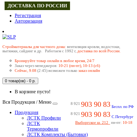
ДОСТАВКА ПО РОССИИ
Регистрация
Авторизация
Cтройматериалы для частного дома:
вентиляция кровли, водостоки,
вытяжки, сайдинг и др. Работаем с 1992 г,
доставка по всей России.
Бронируйте товар онлайн в любое время, 24/7
Заказ через менеджеров:
10-21 (пн-пт), 10-13 (сб)
Сейчас, 9.08
(2:45) возможен только
заказ онлайн
0 товар(ов) - 0 р.
В корзине пусто!
Вся Продукция / Меню
903 90 83
8 921
Беспл. по РФ
Продукция
903 90 83
8 921
С.Петербург
ЛСТК Профили
Выборгское ш. 212
пн-пт:
10-18
ЛСТК
Термопрофили
ЛСТК Комплекты (Бытовки)