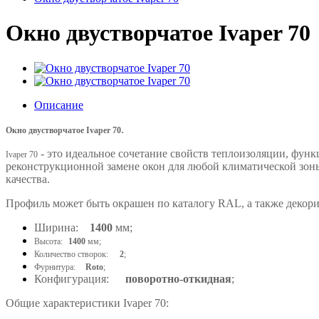
Окно двустворчатое Ivaper 70
Описание
.
Окно двустворчатое Ivaper 70
- это идеальное сочетание свойств теплоизоляции, функ
Ivaper 70
реконструкционной замене окон для любой климатической зон
качества.
Профиль может быть окрашен по каталогу RAL, а также декор
Ширина:
1400
мм;
Высота:
1400
мм;
Количество створок:
2
;
Фурнитура:
Roto
;
Конфигурация:
поворотно-откидная
;
Общие характеристики Ivaper 70: