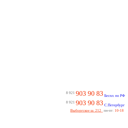
903 90 83
8 921
Беспл. по РФ
903 90 83
8 921
С.Петербург
Выборгское ш. 212
пн-пт:
10-18