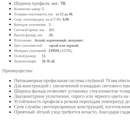
Ширина профиля, мм:
70
;
Количество камер:
5
;
Толщина стеклопакета, мм:
от 12 до 40
;
Сопр. теплопередаче, кв.м°С/Вт:
0,90
;
Контуров уплотнения:
2
;
Световой проем, мм:
113
;
Высота фальца, мм:
20;
Исполнение:
белый, коричневый, антрацит
;
Цвет уплотнителей:
серый или черный
;
Материал уплотнений:
EPDM
(АПТК);
Осевой размер:
13
;
Звукоизоляция:
30-36 дБ
.
Преимущества:
Пятикамерная профильная система глубиной 70 мм обесп
Для конструкций с увеличенной площадью светового про
Ширина фальца позволяет установку стеклопакетов толщ
Двухконтурное уплотнение, серого или чёрного цвета на
Устойчивость профиля к резким перепадам температур де
Срок службы светопрозрачных конструкций, изготовленны
Приятный лёгкий уход требуется нечасто, благодаря гла