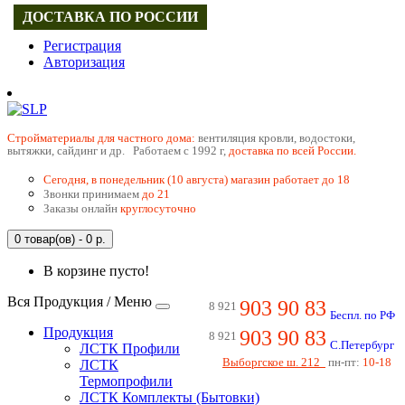
ДОСТАВКА ПО РОССИИ
Регистрация
Авторизация
Cтройматериалы для частного дома:
вентиляция кровли, водостоки,
вытяжки, сайдинг и др. Работаем с 1992 г,
доставка по всей России.
Сегодня, в понедельник (10 августа) магазин работает до 18
Звонки принимаем
до 21
Заказы онлайн
круглосуточно
0 товар(ов) - 0 р.
В корзине пусто!
Вся Продукция / Меню
903 90 83
8 921
Беспл. по РФ
Продукция
903 90 83
8 921
С.Петербург
ЛСТК Профили
Выборгское ш. 212
пн-пт:
10-18
ЛСТК
Термопрофили
ЛСТК Комплекты (Бытовки)