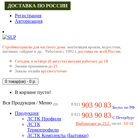
ДОСТАВКА ПО РОССИИ
Регистрация
Авторизация
Cтройматериалы для частного дома:
вентиляция кровли, водостоки,
вытяжки, сайдинг и др. Работаем с 1992 г,
доставка по всей России.
Сегодня, в четверг (6 августа) магазин работает до 18
Звонки принимаем
до 21
Заказы онлайн
круглосуточно
0 товар(ов) - 0 р.
В корзине пусто!
Вся Продукция / Меню
903 90 83
8 921
Беспл. по РФ
Продукция
903 90 83
8 921
С.Петербург
ЛСТК Профили
Выборгское ш. 212
пн-пт:
10-18
ЛСТК
Термопрофили
ЛСТК Комплекты (Бытовки)