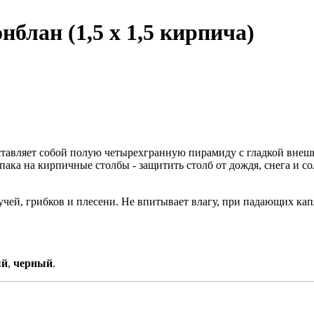
блан (1,5 x 1,5 кирпича)
тавляет собой полую четырехгранную пирамиду с гладкой внеш
ака на кирпичные столбы - защитить столб от дождя, снега и со
чей, грибков и плесени. Не впитывает влагу, при падающих капл
ый
,
черный
.