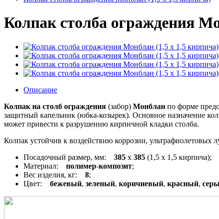
Колпак столба ограждения Мон
Описание
Колпак на столб ограждения
(забор)
Монблан
по форме предс
защитный капельник (юбка-козырек). Основное назначение колп
может привести к разрушению кирпичной кладки столба.
Колпак устойчив к воздействию коррозии, ультрафиолетовых лу
Посадочный размер, мм:
385
x
385
(1,5 x 1,5 кирпича);
Материал:
полимер
-
композит
;
Вес изделия, кг:
8
;
Цвет:
бежевый
,
зеленый
,
коричневый
,
красный
,
сер