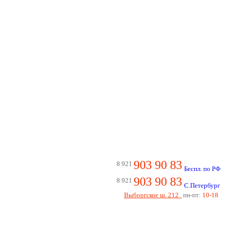
903 90 83
8 921
Беспл. по РФ
903 90 83
8 921
С.Петербург
Выборгское ш. 212
пн-пт:
10-18