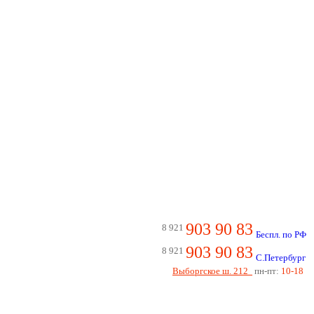
903 90 83
8 921
Беспл. по РФ
903 90 83
8 921
С.Петербург
Выборгское ш. 212
пн-пт:
10-18