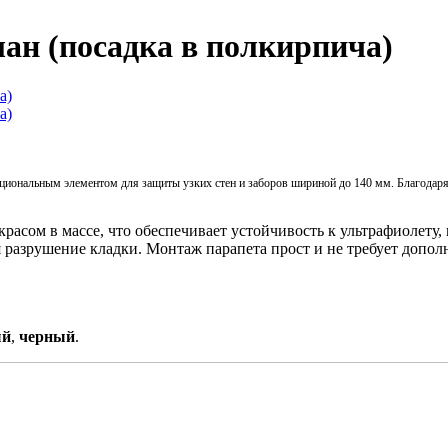
ан (посадка в полкирпича)
циональным элементом для защиты узких стен и заборов шириной до 140 мм. Благодаря
расом в массе, что обеспечивает устойчивость к ультрафиолету,
 разрушение кладки. Монтаж парапета прост и не требует допо
ый
,
черный
.