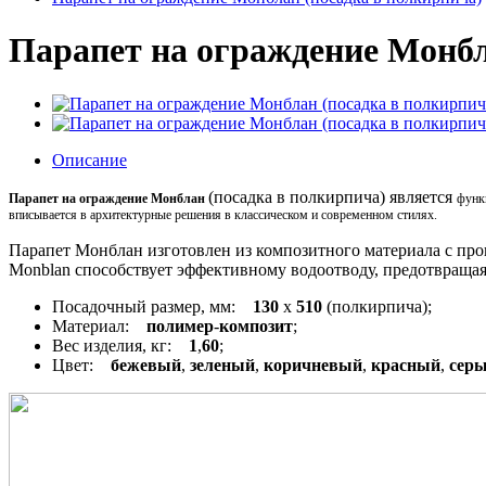
Парапет на ограждение Монбл
Описание
(посадка в полкирпича) является
Парапет на ограждение
Монблан
функ
вписывается в архитектурные решения в классическом и современном стилях.
Парапет Монблан изготовлен из композитного материала с прок
Monblan способствует эффективному водоотводу, предотвращая
Посадочный размер, мм:
130
x
510
(полкирпича);
Материал:
полимер
-
композит
;
Вес изделия, кг:
1
,
60
;
Цвет:
бежевый
,
зеленый
,
коричневый
,
красный
,
сер