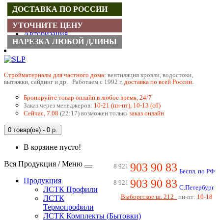
ДОСТАВКА ПО РОССИИ
Регистрация
УТОЧНИТЕ ЦЕНУ
Авторизация
НАРЕЗКА ЛЮБОЙ ДЛИНЫ
Cтройматериалы для частного дома:
вентиляция кровли, водостоки,
вытяжки, сайдинг и др. Работаем с 1992 г,
доставка по всей России.
Бронируйте товар онлайн в любое время, 24/7
Заказ через менеджеров:
10-21 (пн-пт), 10-13 (сб)
Сейчас, 7.08
(22:17) возможен только
заказ онлайн
0 товар(ов) - 0 р.
В корзине пусто!
Вся Продукция / Меню
903 90 83
8 921
Беспл. по РФ
Продукция
903 90 83
8 921
С.Петербург
ЛСТК Профили
Выборгское ш. 212
пн-пт:
10-18
ЛСТК
Термопрофили
ЛСТК Комплекты (Бытовки)