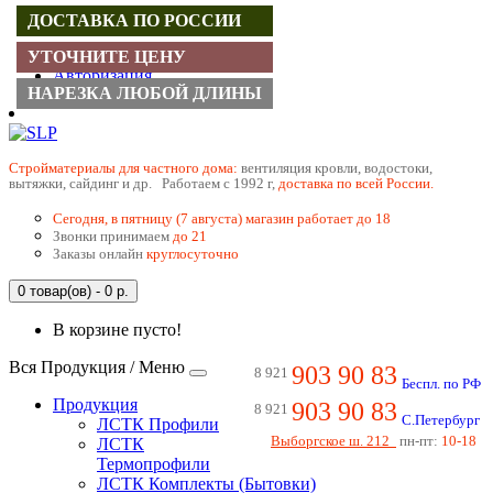
ДОСТАВКА ПО РОССИИ
Регистрация
УТОЧНИТЕ ЦЕНУ
Авторизация
НАРЕЗКА ЛЮБОЙ ДЛИНЫ
Cтройматериалы для частного дома:
вентиляция кровли, водостоки,
вытяжки, сайдинг и др. Работаем с 1992 г,
доставка по всей России.
Сегодня, в пятницу (7 августа) магазин работает до 18
Звонки принимаем
до 21
Заказы онлайн
круглосуточно
0 товар(ов) - 0 р.
В корзине пусто!
Вся Продукция / Меню
903 90 83
8 921
Беспл. по РФ
Продукция
903 90 83
8 921
С.Петербург
ЛСТК Профили
Выборгское ш. 212
пн-пт:
10-18
ЛСТК
Термопрофили
ЛСТК Комплекты (Бытовки)