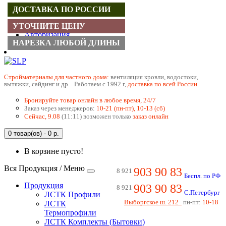
ДОСТАВКА ПО РОССИИ
Регистрация
УТОЧНИТЕ ЦЕНУ
Авторизация
НАРЕЗКА ЛЮБОЙ ДЛИНЫ
Cтройматериалы для частного дома:
вентиляция кровли, водостоки,
вытяжки, сайдинг и др. Работаем с 1992 г,
доставка по всей России.
Бронируйте товар онлайн в любое время, 24/7
Заказ через менеджеров:
10-21 (пн-пт), 10-13 (сб)
Сейчас, 9.08
(11:11) возможен только
заказ онлайн
0 товар(ов) - 0 р.
В корзине пусто!
Вся Продукция / Меню
903 90 83
8 921
Беспл. по РФ
Продукция
903 90 83
8 921
С.Петербург
ЛСТК Профили
Выборгское ш. 212
пн-пт:
10-18
ЛСТК
Термопрофили
ЛСТК Комплекты (Бытовки)