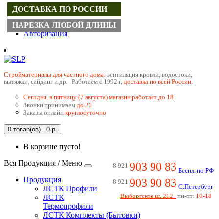
ДОСТАВКА ПО РОССИИ
Регистрация
НАРЕЗКА ЛЮБОЙ ДЛИНЫ
Авторизация
Cтройматериалы для частного дома:
вентиляция кровли, водостоки,
вытяжки, сайдинг и др. Работаем с 1992 г,
доставка по всей России.
Сегодня, в пятницу (7 августа) магазин работает до 18
Звонки принимаем
до 21
Заказы онлайн
круглосуточно
0 товар(ов) - 0 р.
В корзине пусто!
Вся Продукция / Меню
903 90 83
8 921
Беспл. по РФ
Продукция
903 90 83
8 921
С.Петербург
ЛСТК Профили
Выборгское ш. 212
пн-пт:
10-18
ЛСТК
Термопрофили
ЛСТК Комплекты (Бытовки)