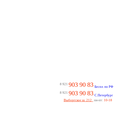
903 90 83
8 921
Беспл. по РФ
903 90 83
8 921
С.Петербург
Выборгское ш. 212
пн-пт:
10-18