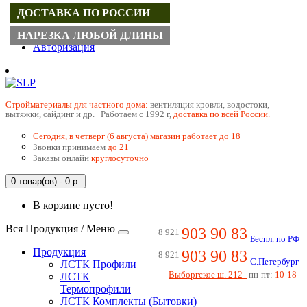
ДОСТАВКА ПО РОССИИ
Регистрация
НАРЕЗКА ЛЮБОЙ ДЛИНЫ
Авторизация
Cтройматериалы для частного дома:
вентиляция кровли, водостоки,
вытяжки, сайдинг и др. Работаем с 1992 г,
доставка по всей России.
Сегодня, в четверг (6 августа) магазин работает до 18
Звонки принимаем
до 21
Заказы онлайн
круглосуточно
0 товар(ов) - 0 р.
В корзине пусто!
Вся Продукция / Меню
903 90 83
8 921
Беспл. по РФ
Продукция
903 90 83
8 921
С.Петербург
ЛСТК Профили
Выборгское ш. 212
пн-пт:
10-18
ЛСТК
Термопрофили
ЛСТК Комплекты (Бытовки)