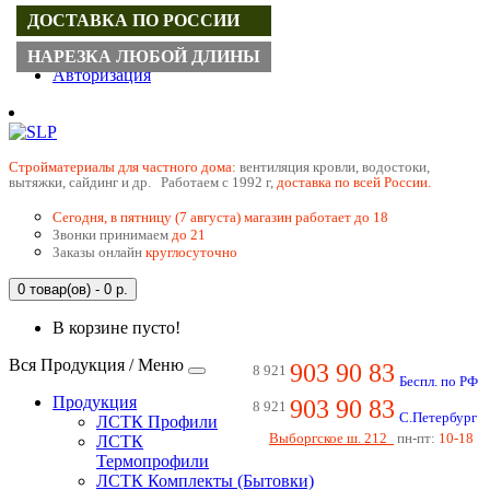
ДОСТАВКА ПО РОССИИ
Регистрация
НАРЕЗКА ЛЮБОЙ ДЛИНЫ
Авторизация
Cтройматериалы для частного дома:
вентиляция кровли, водостоки,
вытяжки, сайдинг и др. Работаем с 1992 г,
доставка по всей России.
Сегодня, в пятницу (7 августа) магазин работает до 18
Звонки принимаем
до 21
Заказы онлайн
круглосуточно
0 товар(ов) - 0 р.
В корзине пусто!
Вся Продукция / Меню
903 90 83
8 921
Беспл. по РФ
Продукция
903 90 83
8 921
С.Петербург
ЛСТК Профили
Выборгское ш. 212
пн-пт:
10-18
ЛСТК
Термопрофили
ЛСТК Комплекты (Бытовки)