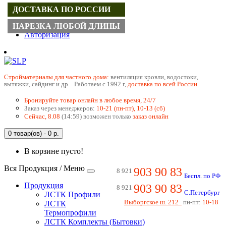
ДОСТАВКА ПО РОССИИ
Регистрация
НАРЕЗКА ЛЮБОЙ ДЛИНЫ
Авторизация
Cтройматериалы для частного дома:
вентиляция кровли, водостоки,
вытяжки, сайдинг и др. Работаем с 1992 г,
доставка по всей России.
Бронируйте товар онлайн в любое время, 24/7
Заказ через менеджеров:
10-21 (пн-пт), 10-13 (сб)
Сейчас, 8.08
(14:59) возможен только
заказ онлайн
0 товар(ов) - 0 р.
В корзине пусто!
Вся Продукция / Меню
903 90 83
8 921
Беспл. по РФ
Продукция
903 90 83
8 921
С.Петербург
ЛСТК Профили
Выборгское ш. 212
пн-пт:
10-18
ЛСТК
Термопрофили
ЛСТК Комплекты (Бытовки)