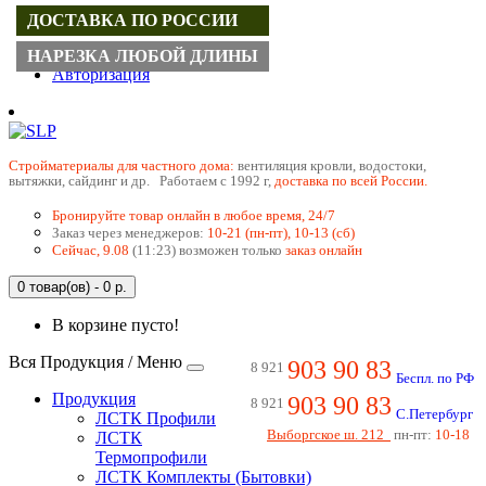
ДОСТАВКА ПО РОССИИ
Регистрация
НАРЕЗКА ЛЮБОЙ ДЛИНЫ
Авторизация
Cтройматериалы для частного дома:
вентиляция кровли, водостоки,
вытяжки, сайдинг и др. Работаем с 1992 г,
доставка по всей России.
Бронируйте товар онлайн в любое время, 24/7
Заказ через менеджеров:
10-21 (пн-пт), 10-13 (сб)
Сейчас, 9.08
(11:23) возможен только
заказ онлайн
0 товар(ов) - 0 р.
В корзине пусто!
Вся Продукция / Меню
903 90 83
8 921
Беспл. по РФ
Продукция
903 90 83
8 921
С.Петербург
ЛСТК Профили
Выборгское ш. 212
пн-пт:
10-18
ЛСТК
Термопрофили
ЛСТК Комплекты (Бытовки)