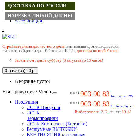
ДОСТАВКА ПО РОССИИ
Регистрация
НАРЕЗКА ЛЮБОЙ ДЛИНЫ
Авторизация
Cтройматериалы для частного дома:
вентиляция кровли, водостоки,
вытяжки, сайдинг и др. Работаем с 1992 г,
доставка по всей России.
Звоните сегодня, в субботу (8 августа) до 13 часов!
0 товар(ов) - 0 р.
В корзине пусто!
Вся Продукция / Меню
903 90 83
8 921
Беспл. по РФ
Продукция
903 90 83
8 921
С.Петербург
ЛСТК Профили
Выборгское ш. 212
пн-пт:
10-18
ЛСТК
Термопрофили
ЛСТК Комплекты (Бытовки)
Бесшумные ВЫТЯЖКИ
ВЕНТИЛЯЦИЯ кровельная