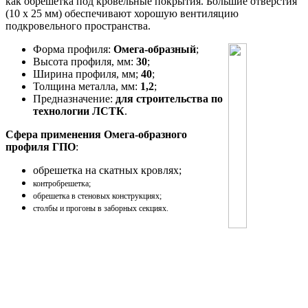
как обрешетка под кровельные покрытия. Большие отверстия
(10 х 25 мм) обеспечивают хорошую вентиляцию
подкровельного пространства.
Форма профиля:
Омега-образный
;
Высота профиля, мм:
30
;
Ширина профиля, мм;
40
;
Толщина металла, мм:
1,2
;
Предназначение:
для строительства по
технологии ЛСТК
.
Сфера применения Омега-образного
профиля ГПО
:
обрешетка на скатных кровлях;
контробрешетка;
обрешетка в стеновых конструкциях;
столбы и прогоны в заборных секциях.